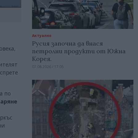
Актуално
Русия започна да внася
овека,
петролни продукти от Южна
Корея.
жителят
07.08.2026 / 17:05
 спрете
а по
варяне
аркъс
ри