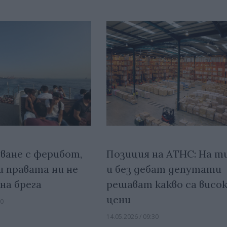
ване с ферибот,
Позиция на АТНС: На т
и правата ни не
и без дебат депутати
на брега
решават какво са висо
цени
00
14.05.2026 / 09:30