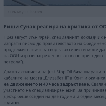
Снимка: youtube.com
Риши Сунак реагира на критика от О
През август Иън Фрай, специалният докладчик н
изпрати писмо до правителството на Обединенот
продължителният затвор за активисти може
да
на ООН изрази загриженост относно присъдите на
петрола”).
Двама активисти на Just Stop Oil бяха вкарани в
кабелите на моста „Елизабет II” в Кент и окач
на движението и 40 часа задръстване.
Сваляне
участието на специализиран екип. За причиняв
Декър беше осъден на две години и седем месец
години.