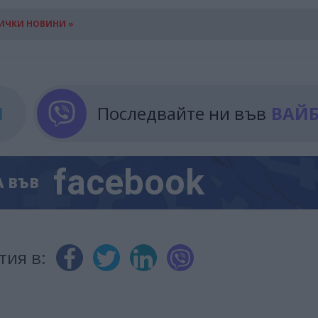
ИЧКИ НОВИНИ »
М
Последвайте ни във
ВАЙ
facebook
А
ВЪВ
тия в: