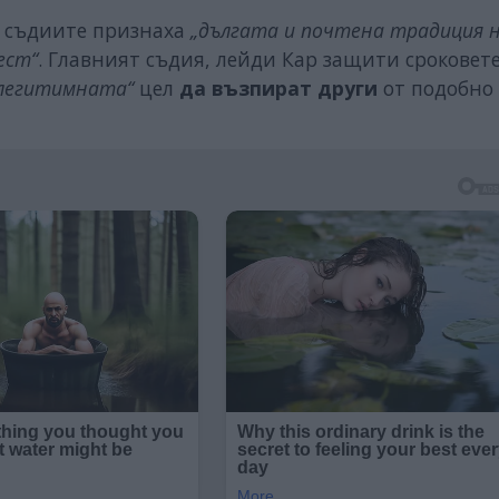
е съдиите признаха
„дългата и почтена традиция 
ест“
. Главният съдия, лейди Кар защити сроковет
легитимната“
цел
да възпират други
от подобно