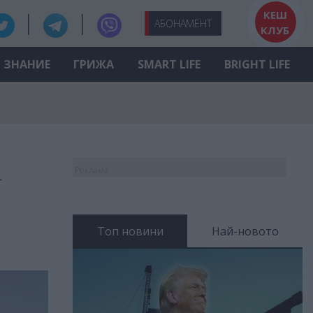
КЕШ
АБО
НАМЕНТ
КЛУБ
ЗНАНИЕ
ГРИЖА
SMART LIFE
BRIGHT LIFE
и
Реклама
Топ новини
Най-новото