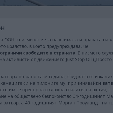
ОН
а ООН за изменението на климата и правата на ч
о кралство, в което предупреждава, че
 ограничи свободите в страната
. В писмото слу
 активисти от движението Just Stop Oil („Просто
 затвора по-рано тази година, след като се изкачих
иха хамаците си на пилоните му, причинявайки
зат
то им се превърна в сложна спасителна акция, с
ане на обществено безпокойство 34-годишният М
а затвор, а 40-годишният Морган Троуланд - на т