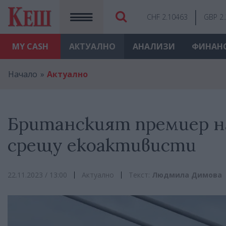
CHF 2.10463
GBP 2
MY
CASH
АКТУАЛНО
АНАЛИЗИ
ФИНАН
Начало
Актуално
Британският премиер н
срещу екоактивисти
22.11.2023 / 13:00
Актуално
Текст:
Людмила Димова