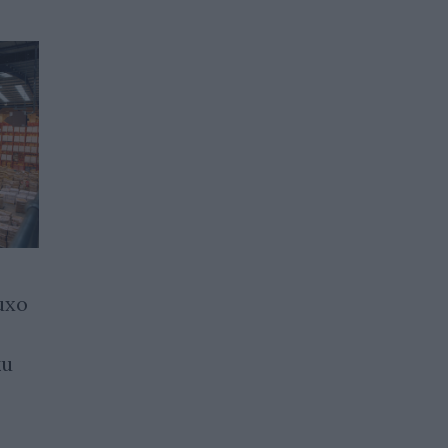
ихо
Започват протести
срещу високите цени на
ки
горивата в Европа
11.05.2026 / 15:00