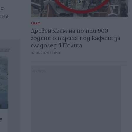
на
е на
Свят
Древен храм на почти 900
години откриха под кафене за
сладолед в Полша
07.08.2026 / 16:00
Реклама