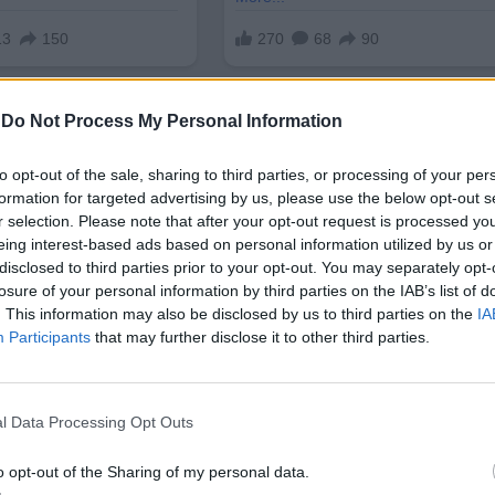
-
Do Not Process My Personal Information
to opt-out of the sale, sharing to third parties, or processing of your per
formation for targeted advertising by us, please use the below opt-out s
r selection. Please note that after your opt-out request is processed y
eing interest-based ads based on personal information utilized by us or
„значително по-тежки”
от съдебни прецеденти за 
disclosed to third parties prior to your opt-out. You may separately opt-
акон за обществения ред на Обединеното кралство
losure of your personal information by third parties on the IAB’s list of
ени към предотвратяване на разрушителни протес
. This information may also be disclosed by us to third parties on the
IA
да на мирни събрания
".
Participants
that may further disclose it to other third parties.
шават
закона
, трябва да почувстват цялата му сила.
ращи, които имат намерение да причинят нещасти
l Data Processing Opt Outs
ежки присъди. Това е, което обществеността очакв
o opt-out of the Sharing of my personal data.