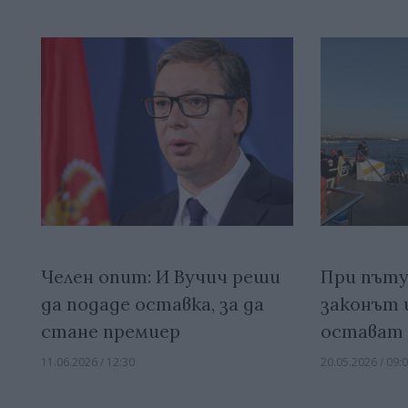
Челен опит: И Вучич реши
При пъту
да подаде оставка, за да
законът 
стане премиер
остават 
11.06.2026 / 12:30
20.05.2026 / 09: