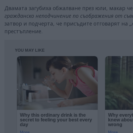
Двамата загубиха обжалване през юли, макар ч
гражданско неподчинение по съображения от съв
затвор и подчерта, че присъдите отговарят на
„
престъпление.