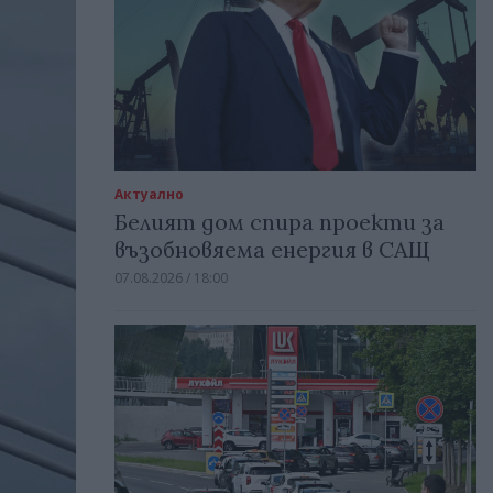
Актуално
Белият дом спира проекти за
възобновяема енергия в САЩ
07.08.2026 / 18:00