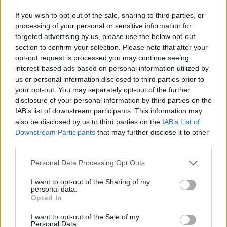
If you wish to opt-out of the sale, sharing to third parties, or
processing of your personal or sensitive information for
targeted advertising by us, please use the below opt-out
section to confirm your selection. Please note that after your
Древен храм на почти 900 години
opt-out request is processed you may continue seeing
откриха под кафене за сладолед в
interest-based ads based on personal information utilized by
Полша
us or personal information disclosed to third parties prior to
your opt-out. You may separately opt-out of the further
07.08.2026 / 16:00
disclosure of your personal information by third parties on the
IAB’s list of downstream participants. This information may
also be disclosed by us to third parties on the
IAB’s List of
Downstream Participants
that may further disclose it to other
third parties.
Personal Data Processing Opt Outs
I want to opt-out of the Sharing of my
personal data.
Opted In
I want to opt-out of the Sale of my
Personal Data.