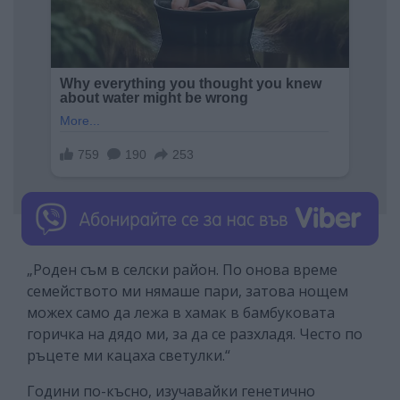
„Роден съм в селски район. По онова време
семейството ми нямаше пари, затова нощем
можех само да лежа в хамак в бамбуковата
горичка на дядо ми, за да се разхладя. Често по
ръцете ми кацаха светулки.“
Години по-късно, изучавайки генетично