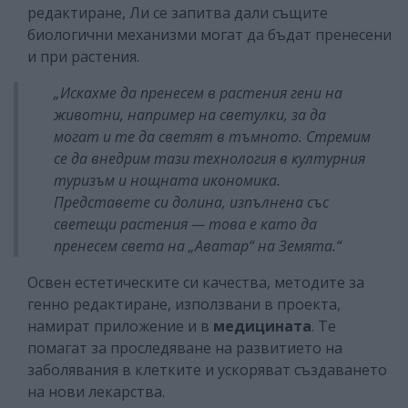
редактиране, Ли се запитва дали същите
биологични механизми могат да бъдат пренесени
и при растения.
„Искахме да пренесем в растения гени на
животни, например на светулки, за да
могат и те да светят в тъмното. Стремим
се да внедрим тази технология в културния
туризъм и нощната икономика.
Представете си долина, изпълнена със
светещи растения — това е като да
пренесем света на „Аватар“ на Земята.“
Освен естетическите си качества, методите за
генно редактиране, използвани в проекта,
намират приложение и в
медицината
. Те
помагат за проследяване на развитието на
заболявания в клетките и ускоряват създаването
на нови лекарства.