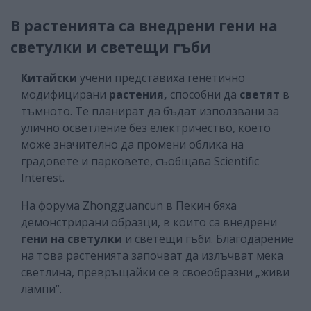
В растенията са внедрени гени на
светулки и светещи гъби
Китайски
учени представиха генетично
модифицирани
растения,
способни да
светят
в
тъмното. Те планират да бъдат използвани за
улично осветление без електричество, което
може значително да промени облика на
градовете и парковете, съобщава Scientific
Interest.
На форума Zhongguancun в Пекин бяха
демонстрирани образци, в които са внедрени
гени на светулки
и светещи гъби. Благодарение
на това растенията започват да излъчват мека
светлина, превръщайки се в своеобразни „живи
лампи“.