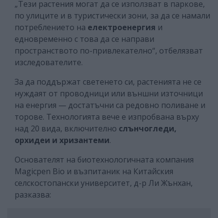
„Тези растения могат да се използват в паркове,
по улиците и в туристически зони, за да се намали
потреблението на
електроенергия
и
едновременно с това да се направи
пространството по-привлекателно“, отбелязват
изследователите.
За да поддържат светенето си, растенията не се
нуждаят от проводници или външни източници
на енергия — достатъчни са редовно поливане и
торове. Технологията вече е изпробвана върху
над 20 вида, включително
слънчогледи,
орхидеи и хризантеми
.
Основателят на биотехнологичната компания
Magicpen Bio и възпитаник на Китайския
селскостопански университет, д-р Ли Жънхан,
разказва: