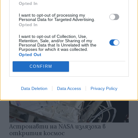
Opted In
Изкуствен интелект за първи път
I want to opt-out of processing my
създаде нови жизнеспособни вируси
Personal Data for Targeted Advertising.
Opted In
07.08.2026 / 15:30
I want to opt-out of Collection, Use,
Retention, Sale, and/or Sharing of my
Personal Data that Is Unrelated with the
Purposes for which it was collected.
Opted Out
CONFIRM
Data Deletion
Data Access
Privacy Policy
Астронавти на NASA излязоха в
открития космос