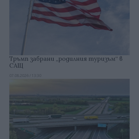
Тръмп забрани „родилния туризъм“ в
САЩ
07.08.2026 / 13:30