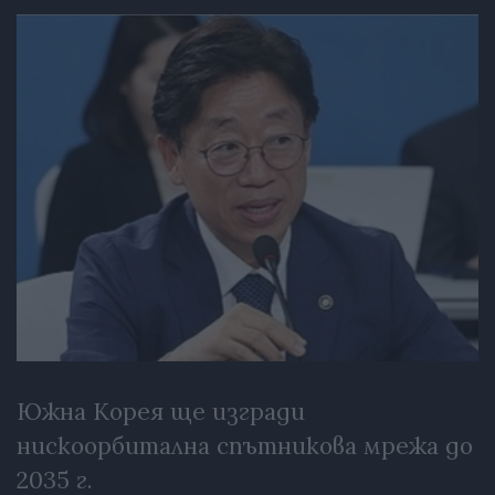
Южна Корея ще изгради
нискоорбитална спътникова мрежа до
2035 г.