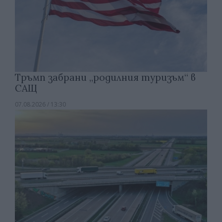
Тръмп забрани „родилния туризъм“ в
САЩ
07.08.2026 / 13:30