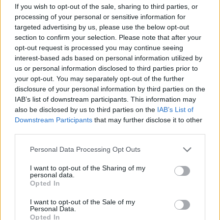
Изкуствен интелект за първи път
If you wish to opt-out of the sale, sharing to third parties, or
създаде нови жизнеспособни вируси
processing of your personal or sensitive information for
targeted advertising by us, please use the below opt-out
07.08.2026 / 15:30
section to confirm your selection. Please note that after your
opt-out request is processed you may continue seeing
interest-based ads based on personal information utilized by
us or personal information disclosed to third parties prior to
your opt-out. You may separately opt-out of the further
disclosure of your personal information by third parties on the
IAB’s list of downstream participants. This information may
also be disclosed by us to third parties on the
IAB’s List of
Downstream Participants
that may further disclose it to other
third parties.
Personal Data Processing Opt Outs
I want to opt-out of the Sharing of my
personal data.
Opted In
Астронавти на NASA излязоха в
открития космос
I want to opt-out of the Sale of my
Personal Data.
07.08.2026 / 15:00
Opted In