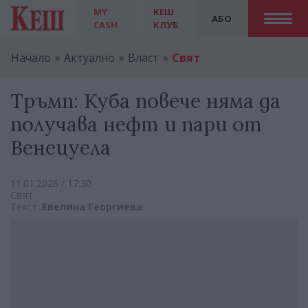
MY
КЕШ
АБО
CASH
КЛУБ
Начало
Актуално
Власт
Свят
Тръмп: Куба повече няма да
получава нефт и пари от
Венецуела
11.01.2026 / 17:30
Свят
Текст:
Евелина Георгиева