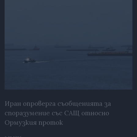
Иран опроверга съобщенията за
споразумение със САЩ относно
Ормузкия проток