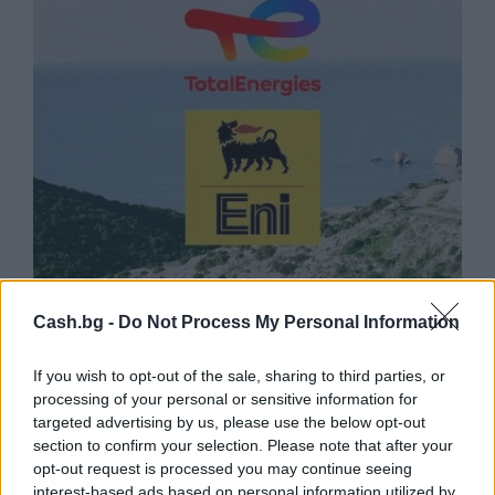
Природен газ от Кипър ще потече към
Европа през 2028 година
Cash.bg -
Do Not Process My Personal Information
09.08.2026 / 17:30
If you wish to opt-out of the sale, sharing to third parties, or
processing of your personal or sensitive information for
targeted advertising by us, please use the below opt-out
section to confirm your selection. Please note that after your
opt-out request is processed you may continue seeing
interest-based ads based on personal information utilized by