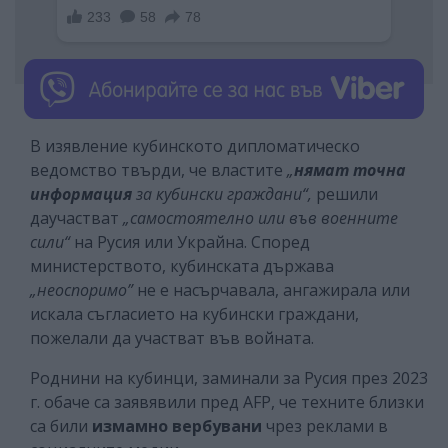
В изявление кубинското дипломатическо
ведомство твърди, че властите
„
нямат точна
информация
за кубински граждани“,
решили
даучастват
„самостоятелно или във военните
сили“
на Русия или Украйна. Според
министерството, кубинската държава
„неоспоримо”
не е насърчавала, ангажирала или
искала съгласието на кубински граждани,
пожелали да участват във войната.
Роднини на кубинци, заминали за Русия през 2023
г. обаче са заявявили пред AFP, че техните близки
са били
измамно вербувани
чрез реклами в