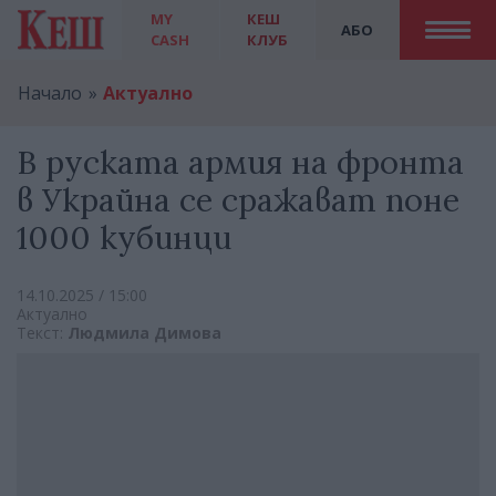
MY
КЕШ
АБО
CASH
КЛУБ
Начало
Актуално
В руската армия на фронта
в Украйна се сражават поне
1000 кубинци
14.10.2025 / 15:00
Актуално
Текст:
Людмила Димова