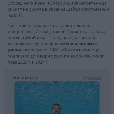
Според него, поне 1000 кубинци са изпратени да
се бият на фронта в Украйна
„редом с руски военни
части”.
През май от украинската правителствена
инициатива „Искам да живея“, която насърчава
вражески бойци да се предадат, заявиха, че
разполагат с достоверни
имена и личните
данни
на повече от 1000 кубински наемници,
подписали договори с руските въоръжени сили
през 2023 г. и 2024 г.