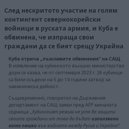
След нескритото участие на голям
контингент севернокорейски
войници в руската армия, и Куба е
обвинена, че изпраща свои
граждани да се бият срещу Украйна
Куба отрича „лъжливите обвинения” на САЩ
.
В изявление на кубинското външно министерство
дори се казва, че от септември 2023 г. 26 кубинци
са били осъдени на 5 до 14 години затвор за
наемническа дейност.
Същевременно, говорител на Държавния
департамент на САЩ заяви пред AFP миналата
седмица:
„Кубинският режим не успя да защити
своите граждани от това да бъдат
използвани
като пешки
във войната между Русия и Украйна“.