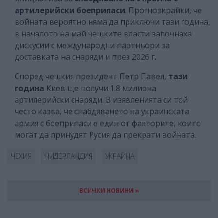
артилерийски боеприпаси
. Прогнозирайки, че
войната вероятно няма да приключи тази година,
в началото на май чешките власти започнаха
дискусии с международни партньори за
доставката на снаряди и през 2026 г.
Според чешкия президент Петр Павел,
тази
година
Киев ще получи 1.8 милиона
артилерийски снаряди. В изявленията си той
често казва, че снабдяването на украинската
армия с боеприпаси е един от факторите, които
могат да принудят Русия да прекрати войната.
ЧЕХИЯ
НИДЕРЛАНДИЯ
УКРАЙНА
ВСИЧКИ НОВИНИ »