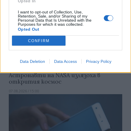
Opted In
I want to opt-out of Collection, Use,
Retention, Sale, and/or Sharing of my
Personal Data that Is Unrelated with the
Purposes for which it was collected.
Opted Out
CONFIRM
Data Deletion
Data Access
Privacy Policy
Астронавти на NASA излязоха в
открития космос
07.08.2026 / 15:00