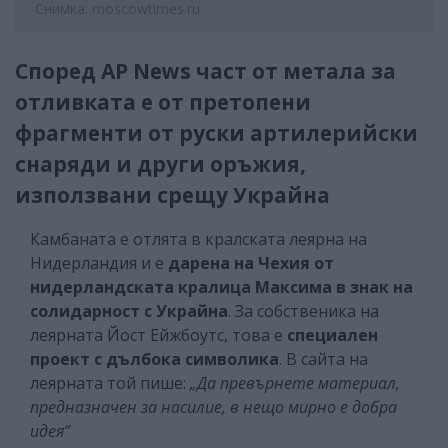
Снимка: moscowtimes.ru
Според AP News част от метала за
отливката е от претопени
фрагменти от руски артилерийски
снаряди и други оръжия,
използвани срещу Украйна
Камбаната е отлята в кралската леярна на
Нидерландия и е
дарена на Чехия от
нидерландската кралица Максима в знак на
солидарност с Украйна
. За собственика на
леярната Йост Ейжбоутс, това е
специален
проект с дълбока символика
. В сайта на
леярната той пише:
„Да превърнете материал,
предназначен за насилие, в нещо мирно е добра
идея”