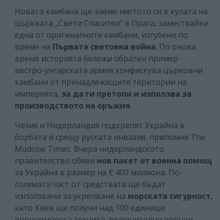
Новата камбана ще заеме мястото си в кулата на
църквата „Свети Спасител“ в Прага, замествайки
една от оригиналните камбани, изгубени по
време на
Първата световна война
. По онова
време историята бележи обратен пример -
австро-унгарската армия конфискува църковни
камбани от принадлежащите територии на
империята,
за да ги претопи и използва за
производството на оръжия
.
Чехия и Нидерландия подкрепят Украйна в
борбата ѝ срещу руската инвазия, припомня The
Modcow Times. Вчера нидерландското
правителство обяви
нов пакет от военна помощ
за Украйна в размер на € 400 милиона. По-
голямата част от средствата ще бъдат
използвани за укрепване на
морската сигурност
,
като Киев ще получи над 100 единици
военноморска техника, включително военни