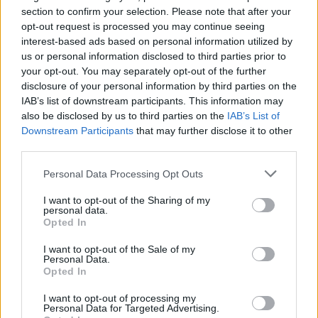
section to confirm your selection. Please note that after your
07.08.2026 / 16:00
opt-out request is processed you may continue seeing
interest-based ads based on personal information utilized by
us or personal information disclosed to third parties prior to
your opt-out. You may separately opt-out of the further
disclosure of your personal information by third parties on the
IAB’s list of downstream participants. This information may
also be disclosed by us to third parties on the
IAB’s List of
Downstream Participants
that may further disclose it to other
third parties.
Personal Data Processing Opt Outs
I want to opt-out of the Sharing of my
personal data.
Opted In
Изкуствен интелект за първи път
I want to opt-out of the Sale of my
създаде нови жизнеспособни вируси
Personal Data.
Opted In
07.08.2026 / 15:30
I want to opt-out of processing my
Personal Data for Targeted Advertising.