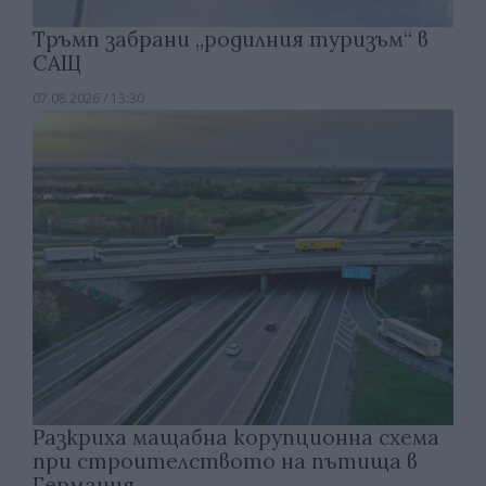
Тръмп забрани „родилния туризъм“ в
САЩ
07.08.2026 / 13:30
Разкриха мащабна корупционна схема
при строителството на пътища в
Германия