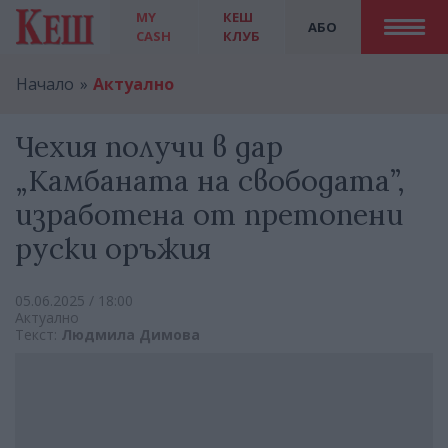
MY
КЕШ
АБО
CASH
КЛУБ
Начало
Актуално
Чехия получи в дар
„Камбаната на свободата”,
изработена от претопени
руски оръжия
05.06.2025 / 18:00
Актуално
Текст:
Людмила Димова