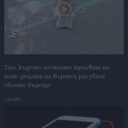
Там, където мечтите тръгват на
път: децата на Вършец рисуваха
своето бъдеще
2.08.2026