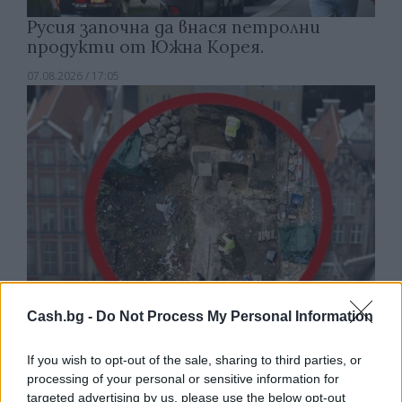
Русия започна да внася петролни
продукти от Южна Корея.
07.08.2026 / 17:05
Cash.bg -
Do Not Process My Personal Information
Древен храм на почти 900 години
If you wish to opt-out of the sale, sharing to third parties, or
откриха под кафене за сладолед в
processing of your personal or sensitive information for
Полша
targeted advertising by us, please use the below opt-out