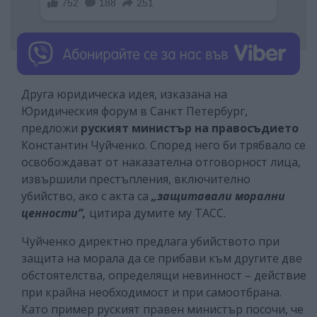
Друга юридическа идея, изказана на
Юридическия форум в Санкт Петербург,
предложи
руският министър на правосъдието
Константин Чуйченко. Според него би трябвало се
освобождават от наказателна отговорност лица,
извършили престъпления, включително
убийство, ако с акта са
„защитавали морални
ценности”,
цитира думите му ТАСС.
Чуйченко директно предлага убийството при
защита на морала да се прибави към другите две
обстоятелства, определящи невинност – действие
при крайна необходимост и при самоотбрана.
Като пример руският правен министър посочи, че