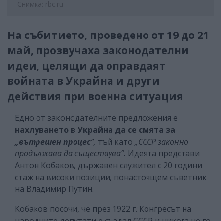
Снимка: rbc.ru
На събитието, проведено от 19 до 21
май, прозвучаха законодателни
идеи, целящи да оправдаят
войната в Украйна и други
действия при военна ситуация
Едно от законодателните предложения е
нахлуването в Украйна да се смята за
„вътрешен процес
”,
тъй като
„СССР законно
продължава да съществува”.
Идеята представи
Антон Кобаков, държавен служител с 20 години
стаж на високи позиции, понастоящем съветник
на Владимир Путин.
Кобаков посочи, че през 1922 г. Конгресът на
народните депутати е създал СССР и никога не го