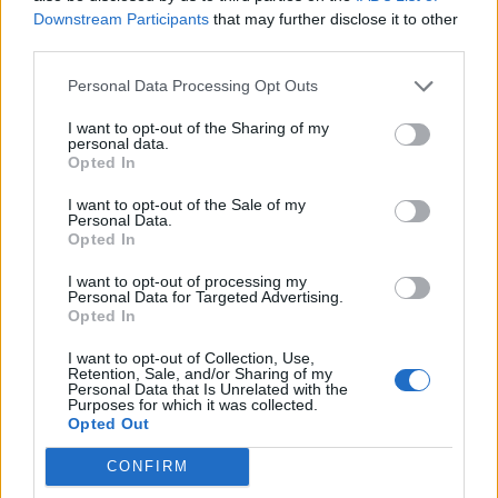
Downstream Participants
that may further disclose it to other
Древен храм на почти 900 години
third parties.
откриха под кафене за сладолед в
Полша
Personal Data Processing Opt Outs
07.08.2026 / 16:00
I want to opt-out of the Sharing of my
personal data.
Opted In
I want to opt-out of the Sale of my
Personal Data.
Opted In
I want to opt-out of processing my
Personal Data for Targeted Advertising.
Opted In
I want to opt-out of Collection, Use,
Retention, Sale, and/or Sharing of my
Personal Data that Is Unrelated with the
Purposes for which it was collected.
Opted Out
Изкуствен интелект за първи път
CONFIRM
създаде нови жизнеспособни вируси