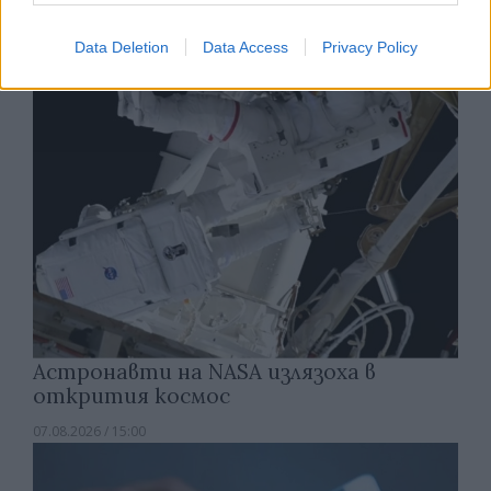
07.08.2026 / 15:30
Data Deletion
Data Access
Privacy Policy
Астронавти на NASA излязоха в
открития космос
07.08.2026 / 15:00