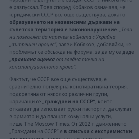
е разпускал. Това според Кобаков означава, че
юридически СССР все още съществува, докато
образуването на независими държави на
съветска територия е закононарушение
.
„Това
ни позволява да наречем войната с Украйна
„вътрешен процес“,
заяви Кобяков, добавяйки, че
проблемът се обсъжда на форума, за да му се даде
„
правилна оценка
от гледна точка на
конституционното право“.
Фактът, че СССР все още съществува, е
сравнително популярна конспиративна теория,
подкрепяна от няколко различни групи,
наричащи се
„граждани на СССР“
, които
отказват да използват руски паспорти, да служат
в армията и да плащат комунални услуги,
пише The Moscow Times. От 2022 г. движението
„Граждани на СССР“ е
в списъка с екстремистки
организации
, а много от лидерите на