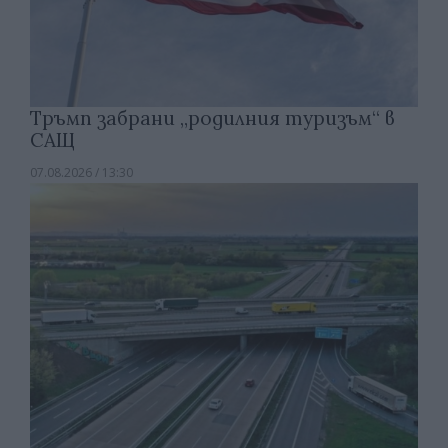
Тръмп забрани „родилния туризъм“ в
САЩ
07.08.2026 / 13:30