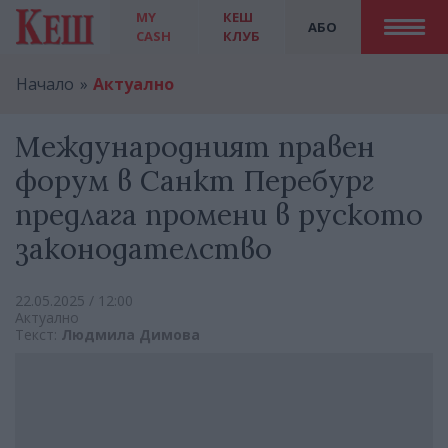
MY
КЕШ
АБО
CASH
КЛУБ
Начало
Актуално
Международният правен
форум в Санкт Перебург
предлага промени в руското
законодателство
22.05.2025 / 12:00
Актуално
Текст:
Людмила Димова