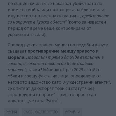
по същия начин не се наказват убийствата по
време на война или при защита на близки или
имущество във военна ситуация –
„представете
си например в Курска област”
(която за известен
период от време беше контролирана от
украинските сили).
Според руския правен министър подобни казуси
създават
противоречие между правото и
морала
.
„Моралът трябва да бъде въплътен в
закона, а законът трябва да бъде дълбоко
морален”,
заяви Чуйченко. През 2023 г. той се
обяви и срещу факта, че лица, определени от
неговото ведомство като „чуждестранни агенти”,
се опитват да оспорят този си статут чрез
„процедурни въпроси” – вместо просто да
докажат, „че са за Русия”…
РУСИЯ
ЗАКОНОДАТЕЛСТВО
УКРАЙНА