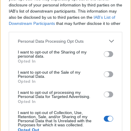
disclosure of your personal information by third parties on the
IAB’s list of downstream participants. This information may
also be disclosed by us to third parties on the
IAB’s List of
Downstream Participants
that may further disclose it to other
third parties.
Personal Data Processing Opt Outs
I want to opt-out of the Sharing of my
personal data.
Opted In
Древен храм на почти 900 години
откриха под кафене за сладолед в
I want to opt-out of the Sale of my
Полша
Personal Data.
Opted In
07.08.2026 / 16:00
I want to opt-out of processing my
Personal Data for Targeted Advertising.
Opted In
I want to opt-out of Collection, Use,
Retention, Sale, and/or Sharing of my
Personal Data that Is Unrelated with the
Purposes for which it was collected.
Opted Out