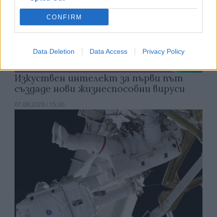
CONFIRM
Data Deletion
Data Access
Privacy Policy
Изкуствен интелект за първи път
създаде нови жизнеспособни вируси
07.08.2026 / 15:30