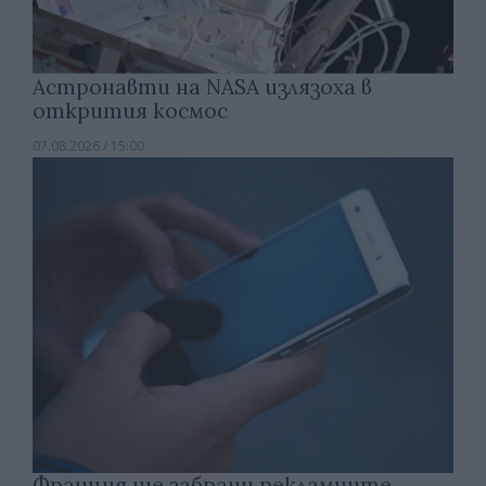
Астронавти на NASA излязоха в
открития космос
07.08.2026 / 15:00
Франция ще забрани рекламните