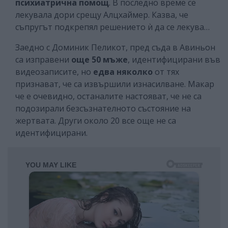
психиатрична помощ
. В последно време се
лекувала дори срещу Алцхаймер. Казва, че
съпругът подкрепял решението ѝ да се лекува…
Заедно с Доминик Пеликот, пред съда в Авиньон
са изправени
още 50 мъже
, идентифицирани във
видеозаписите, но
едва няколко
от тях
признават, че са извършили изнасилване. Макар
че е очевидно, останалите настояват, че не са
подозирали безсъзнателното състояние на
жертвата. Други около 20 все още не са
идентифицирани.