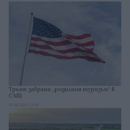
Тръмп забрани „родилния туризъм“ в
САЩ
07.08.2026 / 13:30