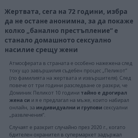
Жертвата, сега на 72 години, избра
да не остане анонимна, за да покаже
колко „банално престъпление” е
станало домашното сексуално
насилие срещу жени
Атмосферата в страната е особено нажежена след
току що завършилия съдебен процес „Пеликот”
(по фамилията на жертвата и извършителя). След
повече от три години разследване се разкри, че
Доминик Пеликот 10 години
тайно е дрогирал
жена си
и я е предлагал на мъже, които набирал
онлайн, за
индивидуални и групови
сексуални
„развлечения”.
Случаят е разкрит случайно през 2020 г., когато
бдителен охранител в супермаркет задържал