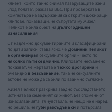
клиент, който тайно снимал пазаруващите жени
„под полата”, разказва ВВС. При проверката в
компютъра на задържания са открити шокиращи
клипове, показващи, че съпругата му Жизел
Пеликот е била обект на
дългогодишни
изнасилвания
.
От надлежно документираните и класифицирани
по дати записи, става ясно, че
Доминик Пеликот
е организирал
сексуалните оргии – често по
няколко пъти седмично
. Клиповете несъмнено
показват, че жертвата е
тежко дрогирана
и
очевидно
в безсъзнание
, така че сексуалните
актове не може да са били по взаимно съгласие.
Жизел Пеликот разкрива заедно със следствието
истината за семейният си живот. Без спомени от
изнасилванията, тя чувствала, че нещо не е наред,
но решила, че
губи разсъдъка си
и потърсила