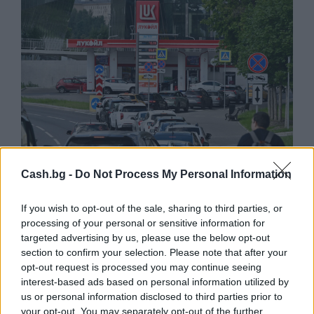
Cash.bg -
Do Not Process My Personal Information
If you wish to opt-out of the sale, sharing to third parties, or
Русия започна да внася петролни
processing of your personal or sensitive information for
продукти от Южна Корея.
targeted advertising by us, please use the below opt-out
07.08.2026 / 17:05
section to confirm your selection. Please note that after your
opt-out request is processed you may continue seeing
interest-based ads based on personal information utilized by
us or personal information disclosed to third parties prior to
your opt-out. You may separately opt-out of the further