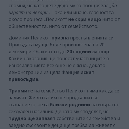
спомня, че като дете дядо му го поощрявал
„да
играят на лекари”.
Така или иначе, гласността
около процеса „Пеликот”
не скри нищо
нито от
обществеността, нито от семейството.
Доминик Пеликот
призна
престъпленията си.
Присъдата му ще бъде произнесена на 20
декември. Очакват го до
20 години затвор
.
Какви наказания ще понесат участниците в
изнасилванията все още не е ясно, докато
демонстрации из цяла Фанция
искат
правосъдие
.
Травмите
на семейство Пеликот няма как да се
заличат. Животът им ще продължи със
съзнанието, че са
близки роднини
на извратен
сексуален насилник. Децата му споделят, че
трудно ще запазят
собствените си семейства и
заедно със своите деца ще трябва да живеят с