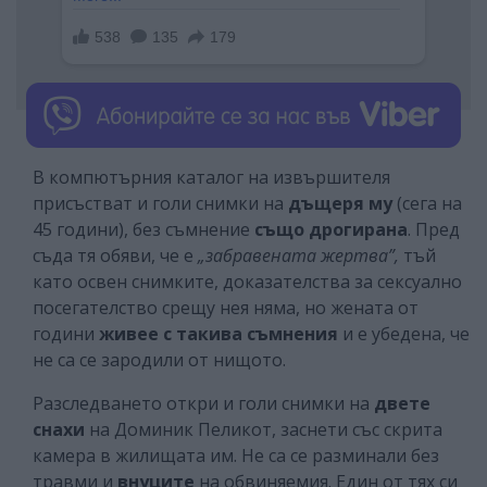
В компютърния каталог на извършителя
присъстват и голи снимки на
дъщеря му
(сега на
45 години), без съмнение
също дрогирана
. Пред
съда тя обяви, че е
„забравената жертва”,
тъй
като освен снимките, доказателства за сексуално
посегателство срещу нея няма, но жената от
години
живее с такива съмнения
и е убедена, че
не са се зародили от нищото.
Разследването откри и голи снимки на
двете
снахи
на Доминик Пеликот, заснети със скрита
камера в жилищата им. Не са се разминали без
травми и
внуците
на обвиняемия. Един от тях си