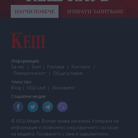
НАУЧИ ПОВЕЧЕ
ИЗПРАТИ ЗАПИТВАНЕ
Информация:
За нас
Екип
Реклама
Контакти
Поверителност
Общи условия
Членство:
Вход
КЕШ клуб
Або
намент
Социални медии
© КЕШ Медия. Всички права запазени. Копиране на
информация е позволено след изричното съгласие
на медията. Ползването с линк е задължително.