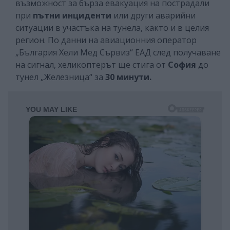
възможност за бърза евакуация на пострадали
при
пътни инциденти
или други аварийни
ситуации в участъка на тунела, както и в целия
регион. По данни на авиационния оператор
„България Хели Мед Сървиз“ ЕАД след получаване
на сигнал, хеликоптерът ще стига от
София
до
тунел „Железница“ за
30 минути.