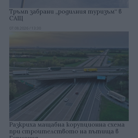
Тръмп забрани „родилния туризъм“ в
САЩ
07.08.2026 / 13:30
Разкриха мащабна корупционна схема
при строителството на пътища в