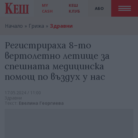
MY
КЕШ
АБО
CASH
КЛУБ
Начало
Грижа
Здравни
Регистрираха 8-то
вертолетно летище за
спешната медицинска
помощ по въздух у нас
17.05.2024 / 11:00
Здравни
Текст:
Евелина Георгиева