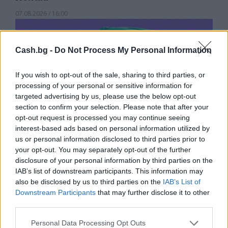
07.08.2026 / 16:00
Cash.bg -
Do Not Process My Personal Information
If you wish to opt-out of the sale, sharing to third parties, or
processing of your personal or sensitive information for
targeted advertising by us, please use the below opt-out
section to confirm your selection. Please note that after your
opt-out request is processed you may continue seeing
interest-based ads based on personal information utilized by
us or personal information disclosed to third parties prior to
your opt-out. You may separately opt-out of the further
disclosure of your personal information by third parties on the
Изкуствен интелект за първи път
IAB’s list of downstream participants. This information may
also be disclosed by us to third parties on the
IAB’s List of
създаде нови жизнеспособни вируси
Downstream Participants
that may further disclose it to other
07.08.2026 / 15:30
third parties.
Personal Data Processing Opt Outs