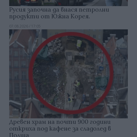
Русия започна да внася петролни
продукти от Южна Корея.
07.08.2026 / 17:05
Древен храм на почти 900 години
откриха под кафене за сладолед в
Полша