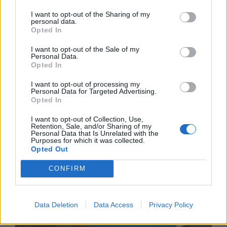
I want to opt-out of the Sharing of my
personal data.
Opted In
I want to opt-out of the Sale of my
Personal Data.
Opted In
I want to opt-out of processing my
Personal Data for Targeted Advertising.
Opted In
I want to opt-out of Collection, Use,
Retention, Sale, and/or Sharing of my
Астронавти на NASA излязоха в
Personal Data that Is Unrelated with the
открития космос
Purposes for which it was collected.
Opted Out
07.08.2026 / 15:00
CONFIRM
Data Deletion
Data Access
Privacy Policy