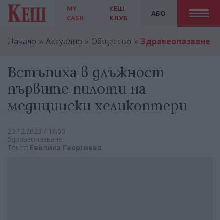
MY
КЕШ
АБО
CASH
КЛУБ
Начало
Актуално
Общество
Здравеопазване
Встъпиха в длъжност
първите пилоти на
медицински хеликоптери
20.12.2023 / 18:00
Здравеопазване
Текст:
Евелина Георгиева