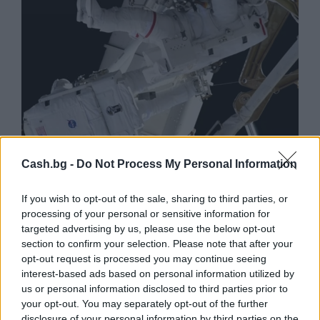
Cash.bg -
Do Not Process My Personal Information
Астронавти на NASA излязоха в
If you wish to opt-out of the sale, sharing to third parties, or
открития космос
processing of your personal or sensitive information for
07.08.2026 / 15:00
targeted advertising by us, please use the below opt-out
section to confirm your selection. Please note that after your
opt-out request is processed you may continue seeing
interest-based ads based on personal information utilized by
us or personal information disclosed to third parties prior to
your opt-out. You may separately opt-out of the further
disclosure of your personal information by third parties on the