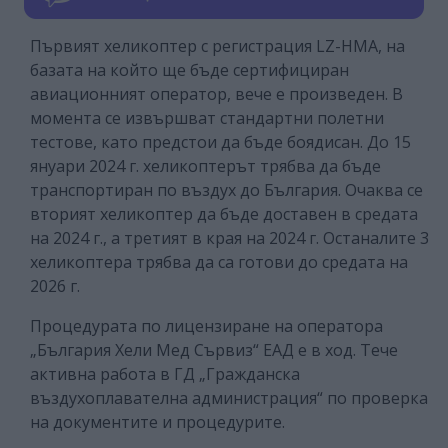
Първият хеликоптер с регистрация LZ-HMA, на
базата на който ще бъде сертифициран
авиационният оператор, вече е произведен. В
момента се извършват стандартни полетни
тестове, като предстои да бъде боядисан. До 15
януари 2024 г. хеликоптерът трябва да бъде
транспортиран по въздух до България. Очаква се
вторият хеликоптер да бъде доставен в средата
на 2024 г., а третият в края на 2024 г. Останалите 3
хеликоптера трябва да са готови до средата на
2026 г.
Процедурата по лицензиране на оператора
„България Хели Мед Сървиз“ ЕАД е в ход. Тече
активна работа в ГД „Гражданска
въздухоплавателна администрация“ по проверка
на документите и процедурите.