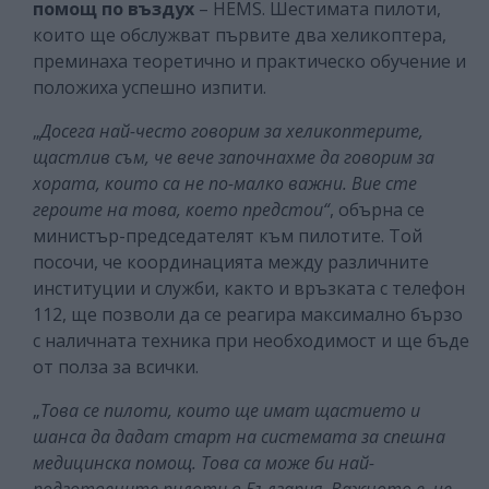
помощ по въздух
– HEMS. Шестимата пилоти,
които ще обслужват първите два хеликоптера,
преминаха теоретично и практическо обучение и
положиха успешно изпити.
„
Досега най-често говорим за хеликоптерите,
щастлив съм, че вече започнахме да говорим за
хората, които са не по-малко важни. Вие сте
героите на това, което предстои“
, обърна се
министър-председателят към пилотите. Той
посочи, че координацията между различните
институции и служби, както и връзката с телефон
112, ще позволи да се реагира максимално бързо
с наличната техника при необходимост и ще бъде
от полза за всички.
„
Това се пилоти, които ще имат щастието и
шанса да дадат старт на системата за спешна
медицинска помощ. Това са може би най-
подготвените пилоти в България. Важното е, че