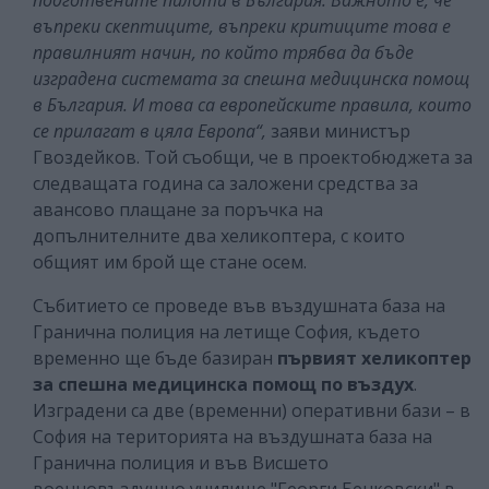
въпреки скептиците, въпреки критиците това е
правилният начин, по който трябва да бъде
изградена системата за спешна медицинска помощ
в България. И това са европейските правила, които
се прилагат в цяла Европа“,
заяви министър
Гвоздейков. Той съобщи, че в проектобюджета за
следващата година са заложени средства за
авансово плащане за поръчка на
допълнителните два хеликоптера, с които
общият им брой ще стане осем.
Събитието се проведе във въздушната база на
Гранична полиция на летище София, където
временно ще бъде базиран
първият хеликоптер
за спешна медицинска помощ по въздух
.
Изградени са две (временни) оперативни бази – в
София на територията на въздушната база на
Гранична полиция и във Висшето
военновъздушно училище "Георги Бенковски" в