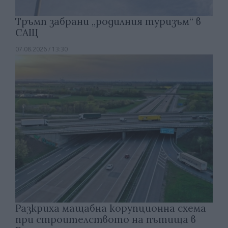
Тръмп забрани „родилния туризъм“ в
САЩ
07.08.2026 / 13:30
Разкриха мащабна корупционна схема
при строителството на пътища в