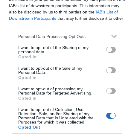
IAB’s list of downstream participants. This information may
also be disclosed by us to third parties on the
IAB’s List of
Downstream Participants
that may further disclose it to other
third parties.
Personal Data Processing Opt Outs
I want to opt-out of the Sharing of my
personal data.
Франция ще забрани рекламните
Opted In
обаждания без съгласието на
абонатите от 11 август
I want to opt-out of the Sale of my
Personal Data.
07.08.2026 / 14:30
Opted In
I want to opt-out of processing my
Personal Data for Targeted Advertising.
Opted In
I want to opt-out of Collection, Use,
Retention, Sale, and/or Sharing of my
Personal Data that Is Unrelated with the
Purposes for which it was collected.
Opted Out