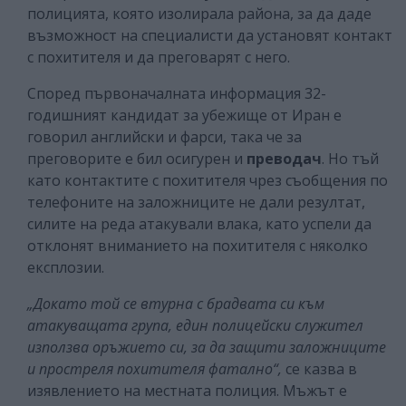
полицията, която изолирала района, за да даде
възможност на специалисти да установят контакт
с похитителя и да преговарят с него.
Според първоначалната информация 32-
годишният кандидат за убежище от Иран е
говорил английски и фарси, така че за
преговорите е бил осигурен и
преводач
. Но тъй
като контактите с похитителя чрез съобщения по
телефоните на заложниците не дали резултат,
силите на реда атакували влака, като успели да
отклонят вниманието на похитителя с няколко
експлозии.
„Докато той се втурна с брадвата си към
атакуващата група, един полицейски служител
използва оръжието си, за да защити заложниците
и простреля похитителя фатално“,
се казва в
изявлението на местната полиция. Мъжът е