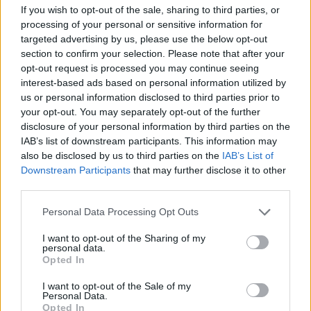
If you wish to opt-out of the sale, sharing to third parties, or
processing of your personal or sensitive information for
targeted advertising by us, please use the below opt-out
section to confirm your selection. Please note that after your
Износът на електромобили от Китай
opt-out request is processed you may continue seeing
е нараснал със 120%
interest-based ads based on personal information utilized by
us or personal information disclosed to third parties prior to
06.08.2026 / 16:30
your opt-out. You may separately opt-out of the further
disclosure of your personal information by third parties on the
IAB’s list of downstream participants. This information may
also be disclosed by us to third parties on the
IAB’s List of
Downstream Participants
that may further disclose it to other
third parties.
Personal Data Processing Opt Outs
I want to opt-out of the Sharing of my
personal data.
Opted In
I want to opt-out of the Sale of my
Personal Data.
Opted In