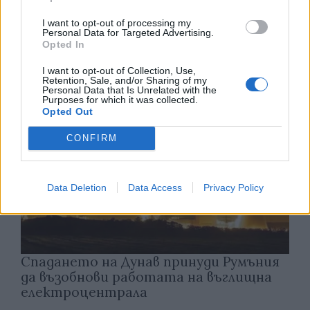
Ню Йорк стана 14-ият щат на САЩ, в
който е разрешена евтаназията
I want to opt-out of processing my
Personal Data for Targeted Advertising.
Opted In
06.08.2026 / 16:00
I want to opt-out of Collection, Use,
Retention, Sale, and/or Sharing of my
Personal Data that Is Unrelated with the
Purposes for which it was collected.
Opted Out
CONFIRM
Data Deletion
Data Access
Privacy Policy
Спадането на Дунав принуди Румъния
да възобнови работата на въглищна
електроцентрала