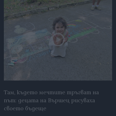
Там, където мечтите тръгват на
път: децата на Вършец рисуваха
своето бъдеще