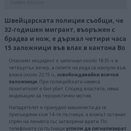
Снимка: rnz.co.nz
Швейцарската полиция съобщи, че
32-годишен мигрант, въоръжен с
брадва и нож, е държал четири часа
15 заложници във влак в кантона Во
Опасният инцидент е започнал около 18:35 ч. в
четвъртък вечер, а силите на реда са нахлули във
влака около 22:15 ч.,
освобождавайки всички
заложници
. При полицейската намеса
похитителят е бил убит. Според властите, няма
индикации за терористичен мотив.
Нападателят е принудил машиниста да се
присъедини към 14-те пътници, а влакът останал
спрян на линията със затворени врати. По
телефоните си пътници
успели да сигнализират