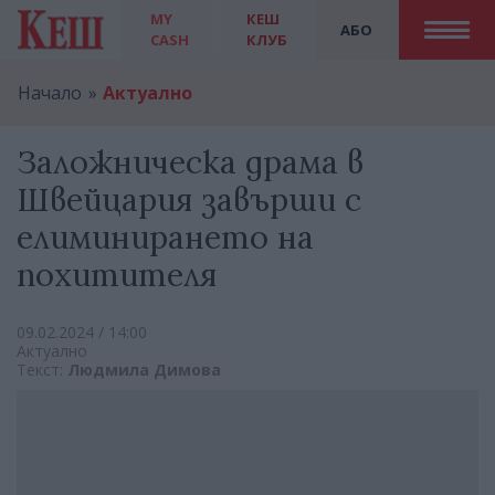
MY
КЕШ
АБО
CASH
КЛУБ
Начало
Актуално
Заложническа драма в
Швейцария завърши с
елиминирането на
похитителя
09.02.2024 / 14:00
Актуално
Текст:
Людмила Димова