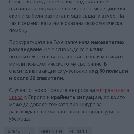
След освобождаването им , задържаните
пътници са обгрижени на място от медицинския
екип и са били разпитани още същата вечер. На
тях и семействата им е оказана психологическа
помощ.
Прокуратурата на Во е започнала
наказателно
разследване
. Не е ясно къде се е качил
похитителят във влака, какви са били мотивите
му или психологическото му състояние. В
спасителната акция са участвали
над 60 полицаи
и около 30 спасители
.
Случаят отново повдига въпроса за
мигрантската
криза
в Европа и
крайните ситуации,
до които
може да доведе тежката процедура за
разглеждане на мигрантските кандидатури за
убежище.
ЗАЛОЖНИЦИ
МИГРАНТИ
УБЕЖИЩЕ