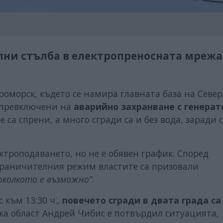
ални стълба в електропреносната мрежа
ероморск, където се намира главната база на Севе
а превключени на
аварийно захранване с генерат
е са спрени, а много сгради са и без вода, заради 
ктроподаването, но не е обявен график. Според
ограничителния режим властите са призовали
околкото е възможно“.
 към 13:30 ч.,
повечето сгради в двата града са
а област Андрей Чибис е потвърдил ситуацията,