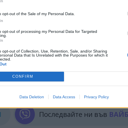
In
 област и Карелия. Монтирането им ще отнеме пон
o opt-out of the Sale of my Personal Data.
ени. Ремонтните работи по водопровода ще започн
In
-9°С и -11°С
. Според прогнозата за времето,
to opt-out of processing my Personal Data for Targeted
дмица.
ing.
In
00 дущи в Подмосковието, при температури от
-20°
o opt-out of Collection, Use, Retention, Sale, and/or Sharing
ersonal Data that Is Unrelated with the Purposes for which it
lected.
Out
CONFIRM
ИЧКИ НОВИНИ »
Data Deletion
Data Access
Privacy Policy
М
Последвайте ни във
ВАЙ