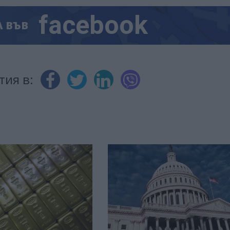
facebook
А
ВЪВ
тия в: