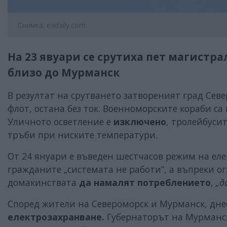
Снимка: eadaily.com
На 23 явуари се срутиха пет магистр
близо до Мурманск
В резултат на срутването затвореният град Сев
флот, остана без ток. Военноморските кораби с
Уличното осветление е
изключено
, тролейбусит
тръби при ниските температури.
От 24 януари е въведен шестчасов режим на еле
гражданите „системата не работи”, а въпреки 
домакинствата
да намалят потреблението
,
„д
Според жители на Североморск и Мурманск, днес
електрозахранване.
Губернаторът на Мурманск