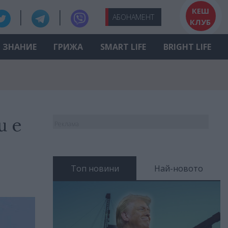
КЕШ
АБО
НАМЕНТ
КЛУБ
ЗНАНИЕ
ГРИЖА
SMART LIFE
BRIGHT LIFE
и е
Реклама
Топ новини
Най-новото