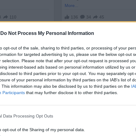
-
Do Not Process My Personal Information
to opt-out of the sale, sharing to third parties, or processing of your per
formation for targeted advertising by us, please use the below opt-out s
r selection. Please note that after your opt-out request is processed y
eing interest-based ads based on personal information utilized by us or
disclosed to third parties prior to your opt-out. You may separately opt-
 са монтирани през
1966 г
., други два през
1982 г.
и
losure of your personal information by third parties on the IAB’s list of
оатацонен срок на конструкциите е
40 години
, ка
. This information may also be disclosed by us to third parties on the
IA
нават технически преглед
на всеки 5 години
.
Participants
that may further disclose it to other third parties.
рафик е спазван. Проверява се и дейността на „Ро
ктропреносните линии в региона, включително
l Data Processing Opt Outs
вявания. Тъй като по конструкциите
не са устано
и"
,
е образувано
дело за небрежност
, пише The 
o opt-out of the Sharing of my personal data.