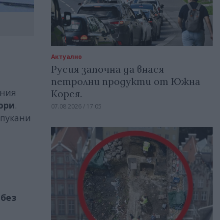
Актуално
Русия започна да внася
петролни продукти от Южна
рния
Корея.
ори
.
07.08.2026 / 17:05
спукани
 без