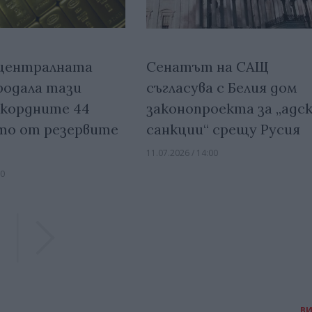
 централната
Сенатът на САЩ
родала тази
съгласува с Белия дом
екордните 44
законопроекта за „адс
то от резервите
санкции“ срещу Русия
11.07.2026 / 14:00
30
Previous
Previous
В