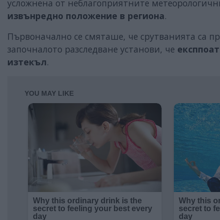
усложнена от неблагоприятните метеорологични
извънредно положение в региона
.
Първоначално се смяташе, че срутванията са п
започналото разследване установи, че
експпоа
изтекъл
.