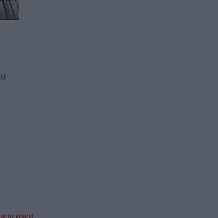
Руското правителство
констатира нулев
икономически растеж
ки
03.07.2026 / 17:30
ИЖ ВСИЧКИ