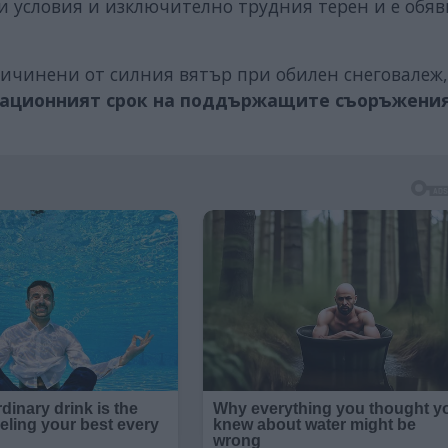
 условия и изключително трудния терен и е обяв
ричинени от силния вятър при обилен снеговалеж,
тационният срок на поддържащите съоръжения