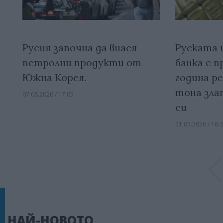
Русия започна да внася
Руската
петролни продукти от
банка е п
Южна Корея.
година р
тона зла
07.08.2026 / 17:05
си
21.07.2026 / 16:
НАЙ-НОВОТО