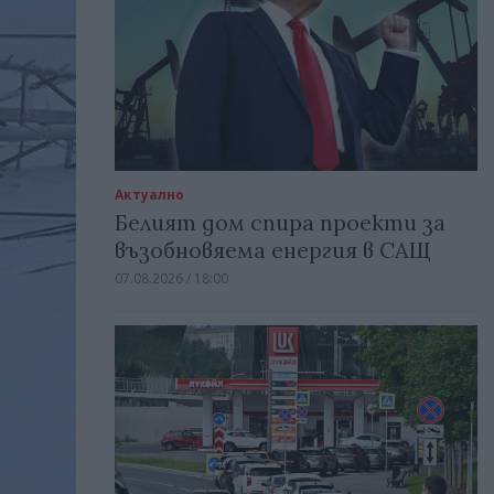
Актуално
Белият дом спира проекти за
възобновяема енергия в САЩ
07.08.2026 / 18:00