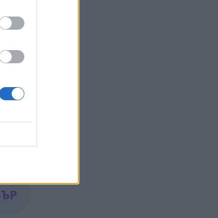
е едно
ат утре.
С
.
БЪР