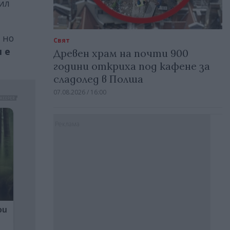
ил
 но
Свят
 е
Древен храм на почти 900
години откриха под кафене за
сладолед в Полша
07.08.2026 / 16:00
Реклама