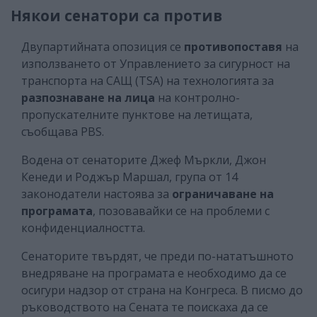
Някои сенатори са против
Двупартийната опозиция се
противопоставя
на
използването от Управлението за сигурност на
транспорта на САЩ (TSA) на технологията за
разпознаване на лица
на контролно-
пропускателните пунктове на летищата,
съобщава PBS.
Водена от сенаторите Джеф Мъркли, Джон
Кенеди и Роджър Маршал, група от 14
законодатели настоява за
ограничаване на
програмата
, позовавайки се на проблеми с
конфиденциалността.
Сенаторите твърдят, че преди по-нататъшното
внедряване на програмата е необходимо да се
осигури надзор от страна на Конгреса. В писмо до
ръководството на Сената те поискаха да се