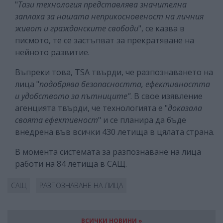
"
Тази технология представлява значителна
заплаха за нашата неприкосновеност на личния
живот и гражданските свободи
", се казва в
писмото, те се застъпват за прекратяване на
нейното развитие.
Въпреки това, TSA твърди, че разпознаването на
лица "
подобрява безопасността, ефективността
и удобството за пътниците"
. В свое изявление
агенцията твърди, че технологията е "
доказала
своята ефективност
" и се планира да бъде
внедрена във всички 430 летища в цялата страна.
В момента системата за разпознаване на лица
работи на 84 летища в САЩ.
САЩ
РАЗПОЗНАВАНЕ НА ЛИЦА
ВСИЧКИ НОВИНИ »