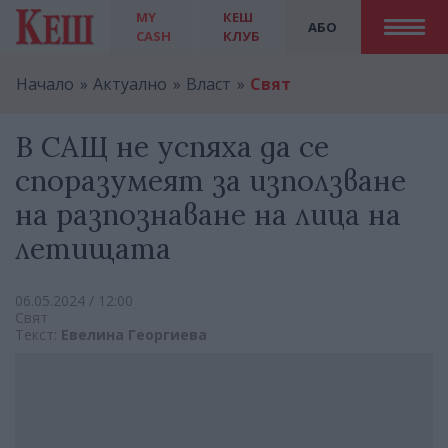
MY
КЕШ
АБО
CASH
КЛУБ
Начало
Актуално
Власт
Свят
В САЩ не успяха да се
споразумеят за използване
на разпознаване на лица на
летищата
06.05.2024 / 12:00
Свят
Текст:
Евелина Георгиева