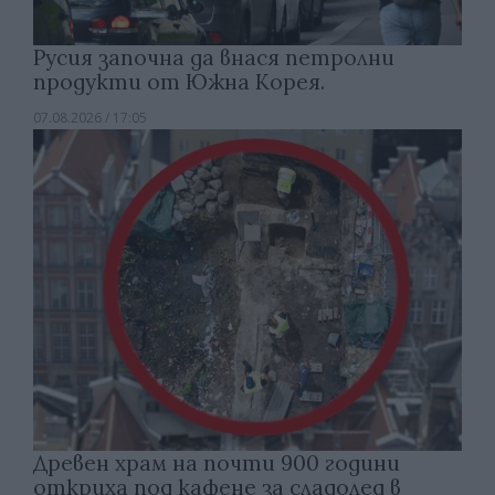
Русия започна да внася петролни
продукти от Южна Корея.
07.08.2026 / 17:05
Древен храм на почти 900 години
откриха под кафене за сладолед в