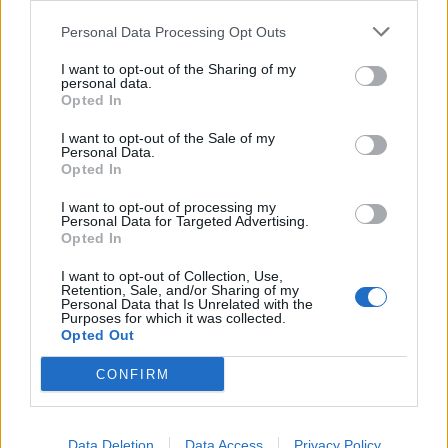
Personal Data Processing Opt Outs
I want to opt-out of the Sharing of my
personal data.
Opted In
I want to opt-out of the Sale of my
Personal Data.
Opted In
I want to opt-out of processing my
Personal Data for Targeted Advertising.
Opted In
Астронавти на NASA излязоха в
I want to opt-out of Collection, Use,
Retention, Sale, and/or Sharing of my
открития космос
Personal Data that Is Unrelated with the
Purposes for which it was collected.
07.08.2026 / 15:00
Opted Out
CONFIRM
Data Deletion
Data Access
Privacy Policy