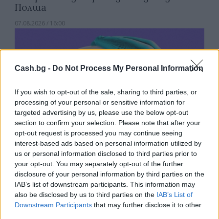
Полша
07.08.2026 / 16:00
Cash.bg -
Do Not Process My Personal Information
If you wish to opt-out of the sale, sharing to third parties, or
processing of your personal or sensitive information for
targeted advertising by us, please use the below opt-out
section to confirm your selection. Please note that after your
opt-out request is processed you may continue seeing
interest-based ads based on personal information utilized by
us or personal information disclosed to third parties prior to
your opt-out. You may separately opt-out of the further
disclosure of your personal information by third parties on the
Изкуствен интелект за първи път
IAB’s list of downstream participants. This information may
създаде нови жизнеспособни вируси
also be disclosed by us to third parties on the
IAB’s List of
07.08.2026 / 15:30
Downstream Participants
that may further disclose it to other
third parties.