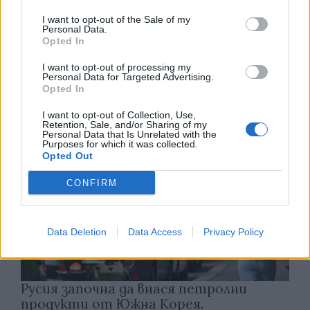
I want to opt-out of the Sale of my
Personal Data.
Белият дом спира проекти за
Opted In
възобновяема енергия в САЩ
I want to opt-out of processing my
07.08.2026 / 18:00
Personal Data for Targeted Advertising.
Opted In
I want to opt-out of Collection, Use,
Retention, Sale, and/or Sharing of my
Personal Data that Is Unrelated with the
Purposes for which it was collected.
Opted Out
CONFIRM
Data Deletion
Data Access
Privacy Policy
Русия започна да внася петролни
продукти от Южна Корея.