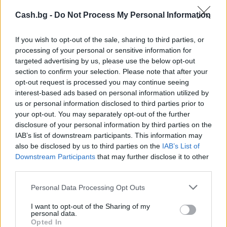
Cash.bg -
Do Not Process My Personal Information
If you wish to opt-out of the sale, sharing to third parties, or
processing of your personal or sensitive information for
targeted advertising by us, please use the below opt-out
Природен газ от Кипър ще потече към
section to confirm your selection. Please note that after your
Европа през 2028 година
opt-out request is processed you may continue seeing
interest-based ads based on personal information utilized by
09.08.2026 / 17:30
us or personal information disclosed to third parties prior to
your opt-out. You may separately opt-out of the further
disclosure of your personal information by third parties on the
IAB’s list of downstream participants. This information may
also be disclosed by us to third parties on the
IAB’s List of
Downstream Participants
that may further disclose it to other
third parties.
Personal Data Processing Opt Outs
I want to opt-out of the Sharing of my
personal data.
Opted In