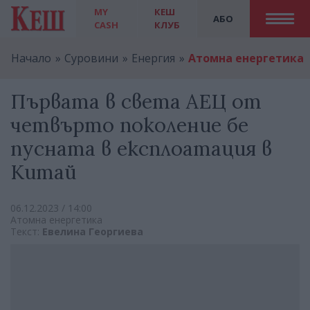
MY
КЕШ
АБО
CASH
КЛУБ
Начало
Суровини
Енергия
Атомна енергетика
Първата в света АЕЦ от
четвърто поколение бе
пусната в експлоатация в
Китай
06.12.2023 / 14:00
Атомна енергетика
Текст:
Евелина Георгиева