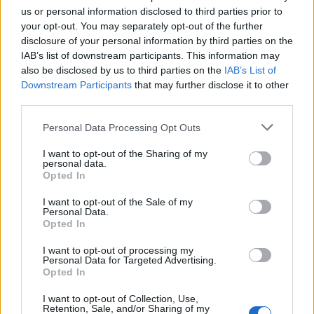
us or personal information disclosed to third parties prior to
your opt-out. You may separately opt-out of the further
disclosure of your personal information by third parties on the
IAB’s list of downstream participants. This information may
also be disclosed by us to third parties on the
IAB’s List of
Downstream Participants
that may further disclose it to other
third parties.
Хирошима призова за мир и
Personal Data Processing Opt Outs
недопускане на нова ядрена трагедия
I want to opt-out of the Sharing of my
personal data.
07.08.2026 / 14:00
Opted In
I want to opt-out of the Sale of my
Personal Data.
Opted In
I want to opt-out of processing my
Personal Data for Targeted Advertising.
Opted In
I want to opt-out of Collection, Use,
Retention, Sale, and/or Sharing of my