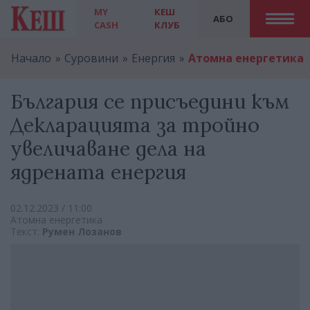
MY
КЕШ
АБО
CASH
КЛУБ
Начало
Суровини
Енергия
Атомна енергетика
България се присъедини към
Декларацията за тройно
увеличаване дела на
ядрената енергия
02.12.2023 / 11:00
Атомна енергетика
Текст:
Румен Лозанов