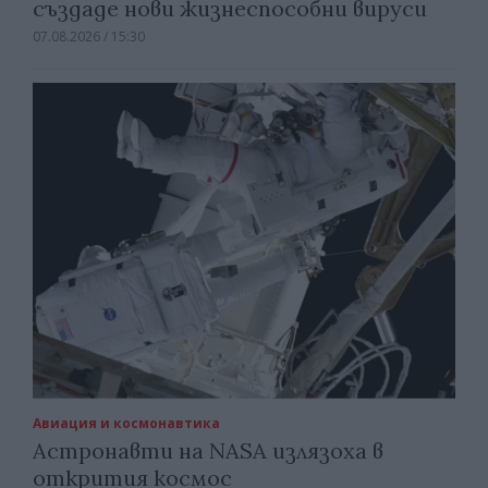
създаде нови жизнеспособни вируси
07.08.2026 / 15:30
Авиация и космонавтика
Астронавти на NASA излязоха в
открития космос