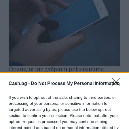
Франция ще забрани рекламните
обаждания без съгласието на
абонатите от 11 август
Cash.bg -
Do Not Process My Personal Information
07.08.2026 / 14:30
If you wish to opt-out of the sale, sharing to third parties, or
processing of your personal or sensitive information for
targeted advertising by us, please use the below opt-out
section to confirm your selection. Please note that after your
opt-out request is processed you may continue seeing
interest-based ads based on personal information utilized by