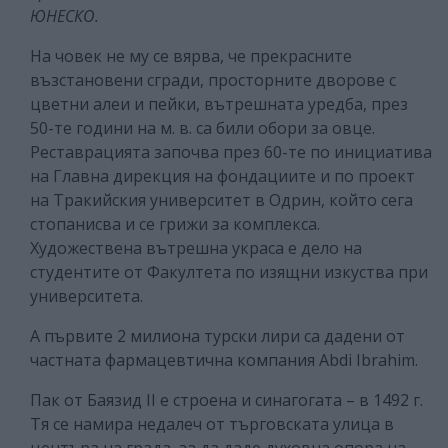
ЮНЕСКО.
На човек не му се вярва, че прекрасните
възстановени сгради, просторните дворове с
цветни алеи и пейки, вътрешната уредба, през
50-те години на м. в. са били обори за овце.
Реставрацията започва през 60-те по инициатива
на Главна дирекция на фондациите и по проект
на Тракийския университет в Одрин, който сега
стопанисва и се грижи за комплекса.
Художествена вътрешна украса е дело на
студентите от Факултета по изящни изкуства при
университета.
А първите 2 милиона турски лири са дадени от
частната фармацевтична компания Abdi Ibrahim.
Пак от Баязид II е строена и синагогата – в 1492 г.
Тя се намира недалеч от търговската улица в