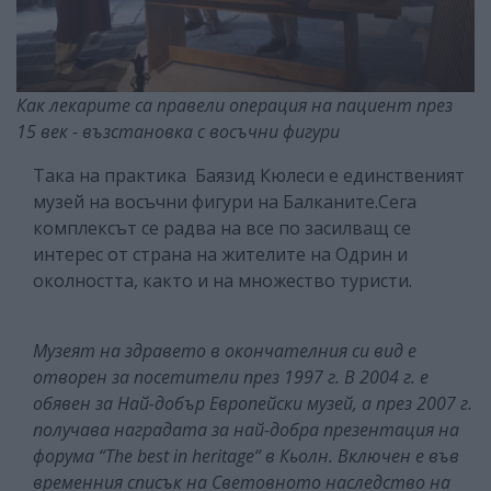
Как лекарите са правели операция на пациент през
15 век - възстановка с восъчни фигури
Така на практика Баязид Кюлеси е единственият
музей на восъчни фигури на Балканите.
Сега
комплексът се радва на все по засилващ се
интерес от страна на жителите на Одрин и
околността, както и на множество туристи.
Музеят на здравето в окончателния си вид е
отворен за посетители през 1997 г. В 2004 г. е
обявен за Най-добър Европейски музей, а през 2007 г.
получава наградата за най-добра презентация на
форума “The best in heritage“ в Кьолн. Включен е във
временния списък на Световното наследство на