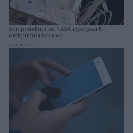
Астронавти на NASA излязоха в
открития космос
07.08.2026 / 15:00