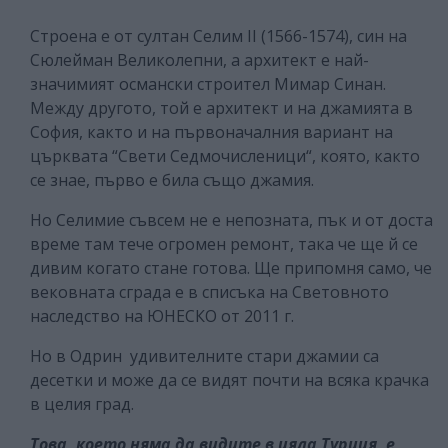
Строена е от султан Селим II (1566-1574), син на
Сюлейман Великолепни, а архитект е най-
значимият османски строител Мимар Синан.
Между другото, той е архитект и на джамията в
София, както и на първоначалния вариант на
църквата “Свети Седмочисленици“, която, както
се знае, първо е била също джамия.
Но Селимие съвсем не е непозната, пък и от доста
време там тече огромен ремонт, така че ще й се
дивим когато стане готова. Ще припомня само, че
вековната сграда е в списъка на Световното
наследство на ЮНЕСКО от 2011 г.
Но в Одрин удивителните стари джамии са
десетки и може да се видят почти на всяка крачка
в целия град.
Това, което няма да видите в цяла Турция, е