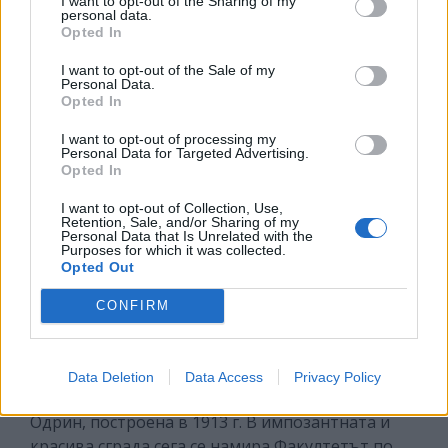
I want to opt-out of the Sharing of my
personal data.
Opted In
I want to opt-out of the Sale of my
Personal Data.
Opted In
I want to opt-out of processing my
Personal Data for Targeted Advertising.
Opted In
Голямата синагога - в ремонт
I want to opt-out of Collection, Use,
Оригиналната сграда изгаря в 1903 г. Тогава на
Retention, Sale, and/or Sharing of my
същото място, свещено за израилтяните,
Personal Data that Is Unrelated with the
Purposes for which it was collected.
поредният султан строи нов храм, известен днес
Opted Out
като Голямата синагога и е сред най-
CONFIRM
внушителните в Европа. За съжаление, и тя е
затворена заради ремонт.
В квартала Караагач пък е запазена и
Data Deletion
Data Access
Privacy Policy
реставрирана първата железопътна гара в
Одрин, построена в 1913 г. В импозантната и
красива сграда сега се намира Факултетът по