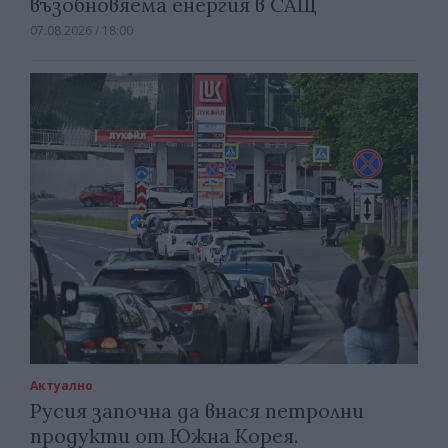
възобновяема енергия в САЩ
07.08.2026 / 18:00
Актуално
Русия започна да внася петролни
продукти от Южна Корея.