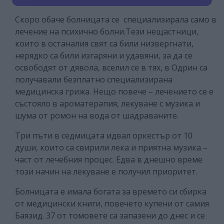
Скоро обаче болницата се специализирала само в
лечение на психично болни.
Тези нещастници,
които в останалия свят са били низвергнати,
нерядко са били изгаряни и удавяни, за да се
освободят от дявола, вселил се в тях, в Одрин са
получавали безплатно специализирана
медицинска грижа. Нещо повече – лечението се е
състояло в ароматерапия, лекуване с музика и
шума от ромон на вода от шадраваните.
Три пъти в седмицата идвал оркестър от 10
души, които са свирили лека и приятна музика –
част от лечебния процес. Едва в днешно време
този начин на лекуване е получил приоритет.
Болницата е имала богата за времето си сбирка
от медицински книги, повечето купени от самия
Баязид. 37 от томовете са запазени до днес и се