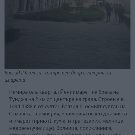
Баязид II Кюлеси - вътрешен двор с галерия на
имарета
Намира се в квартал Йениимарет на брега на
Тунджа на 2 км от центъра на града. Строен е в
1484-1488 г. от султан Баязид II, осмият султан на
Османската империя, и включва освен джамията
и имарет (приют), кухня и трапезария, мелница,
медресе (училище), болница, поликлиника,