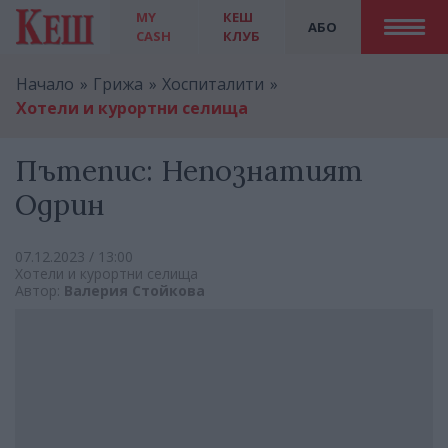
MY
КЕШ
АБО
CASH
КЛУБ
Начало
Грижа
Хоспиталити
Хотели и курортни селища
Пътепис: Непознатият
Одрин
07.12.2023 / 13:00
Хотели и курортни селища
Автор:
Валерия Стойкова