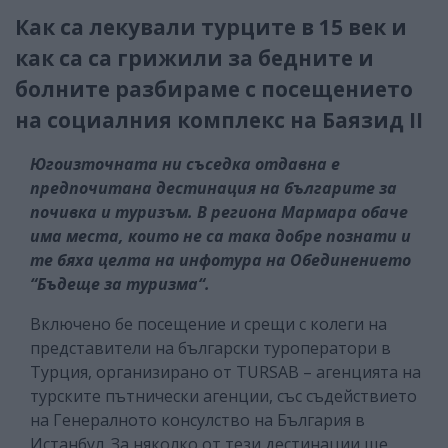
Как са лекували турците в 15 век и
как са са грижили за бедните и
болните разбираме с посещението
на социалния комплекс на Баязид II
Югоизточната ни съседка отдавна е
предпочитана дестинация на българите за
почивка и туризъм. В региона Мармара обаче
има места, които не са така добре познати и
те бяха целта на инфотура на Обединението
“Бъдеще за туризма“.
Включено бе посещение и срещи с колеги на
представители на български туроператори в
Турция, организирано от TURSAB – агенцията на
турските пътнически агенции, със съдействието
на Генералното консулство на България в
Истанбул. За няколко от тези дестинации ще