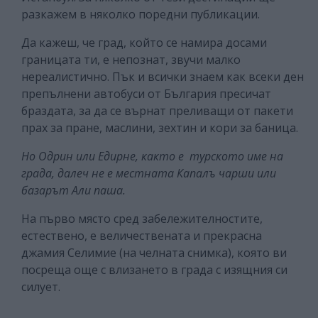
разкажем в няколко поредни публикации.
Да кажеш, че град, който се намира досами
границата ти, е непознат, звучи малко
нереалистично. Пък и всички знаем как всеки ден
препълнени автобуси от България пресичат
браздата, за да се върнат преливащи от пакети
прах за пране, маслини, зехтин и кори за баница.
Но Одрин или Едирне, както е турското име на
града, далеч не е местната Капалъ чарши или
базарът Али паша.
На първо място сред забележителностите,
естествено, е величествената и прекрасна
джамия Селимие (на челната снимка), която ви
посреща още с влизането в града с изящния си
силует.