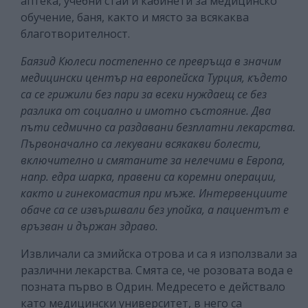
аптека, учебни стаи и кабинети за медицинско
обучение, баня, както и място за всякаква
благотворителност.
Баязид Кюлеси постепенно се превръща в значим
медицински център на европейска Турция, където
са се грижили без пари за всеки нуждаещ се без
разлика от социално и имотно състояние. Два
пъти седмично са раздавани безплатни лекарства.
Първоначално са лекувани всякакви болести,
включително и смятаните за нелечими в Европа,
напр. едра шарка, правени са коремни операции,
както и гинекомастия при мъже. Интервенциите
обаче са се извършвали без упойка, а пациентът е
връзван и държан здраво.
Извличали са змийска отрова и са я използвали за
различни лекарства. Смята се, че розовата вода е
позната първо в Одрин. Медресето е действало
като медицински университет, в него са