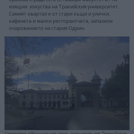
изящни изкуства на Тракийския университет.
Самият квартал е от стари къщи и улички,
кафенета и малки ресторантчета, запазили
очарованието на стария Одрин.
Старата одринска жп гара, сега част от Тракийския