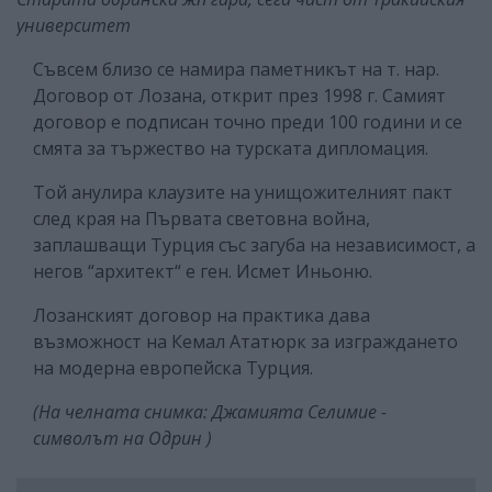
университет
Съвсем близо се намира паметникът на т. нар.
Договор от Лозана, открит през 1998 г. Самият
договор е подписан точно преди 100 години и се
смята за тържество на турската дипломация.
Той анулира клаузите на унищожителният пакт
след края на Първата световна война,
заплашващи Турция със загуба на независимост, а
негов “архитект“ е ген. Исмет Иньоню.
Лозанският договор на практика дава
възможност на Кемал Ататюрк за изграждането
на модерна европейска Турция.
(На челната снимка: Джамията Селимие -
символът на Одрин )