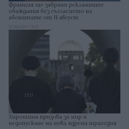
Франция ще забрани рекламните
обаждания без съгласието на
абонатите от 11 август
07.08.2026 / 14:30
Хирошима призова за мир и
недопускане на нова ядрена трагедия