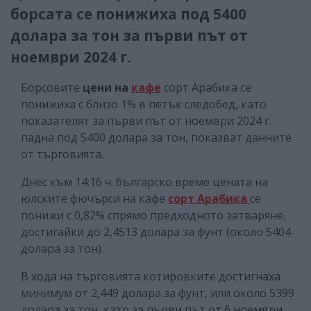
борсата се понижиха под 5400
долара за тон за първи път от
ноември 2024 г.
Борсовите
цени на
кафе
сорт Арабика се
понижиха с близо 1% в петък следобед, като
показателят за първи път от ноември 2024 г.
падна под 5400 долара за тон, показват данните
от търговията.
Днес към 14:16 ч. българско време цената на
юлските фючърси на кафе
сорт Арабика
се
понижи с 0,82% спрямо предходното затваряне,
достигайки до 2,4513 долара за фунт (около 5404
долара за тон).
В хода на търговията котировките достигнаха
минимум от 2,449 долара за фунт, или около 5399
долара за тон, като за първи път от 6 ноември