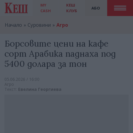
MY
КЕШ
АБО
CASH
КЛУБ
Начало
Суровини
Агро
Борсовите цени на кафе
сорт Арабика паднаха под
5400 долара за тон
05.06.2026 / 16:00
Агро
Текст:
Евелина Георгиева