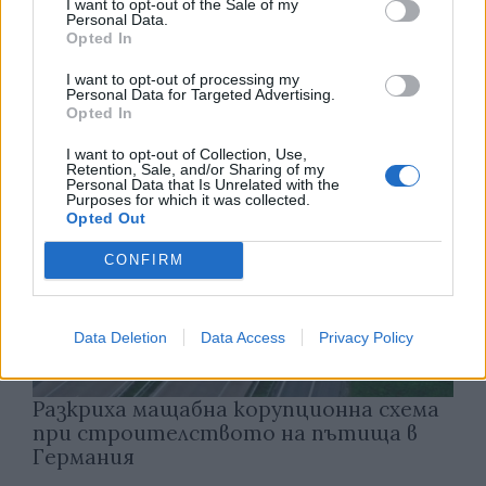
I want to opt-out of the Sale of my
Тръмп забрани „родилния туризъм“ в
Personal Data.
САЩ
Opted In
07.08.2026 / 13:30
I want to opt-out of processing my
Personal Data for Targeted Advertising.
Opted In
I want to opt-out of Collection, Use,
Retention, Sale, and/or Sharing of my
Personal Data that Is Unrelated with the
Purposes for which it was collected.
Opted Out
CONFIRM
Data Deletion
Data Access
Privacy Policy
Разкриха мащабна корупционна схема
при строителството на пътища в
Германия