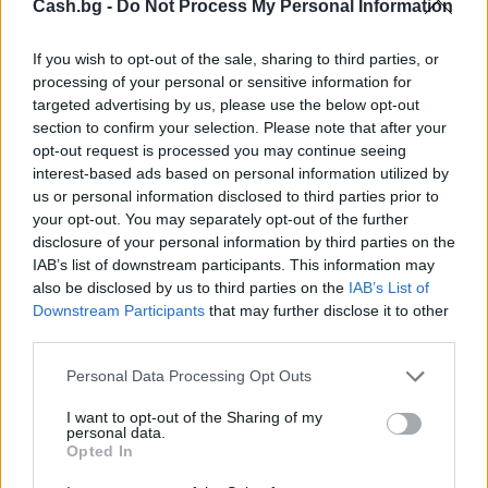
Cash.bg -
Do Not Process My Personal Information
If you wish to opt-out of the sale, sharing to third parties, or
processing of your personal or sensitive information for
Хирошима призова за мир и
targeted advertising by us, please use the below opt-out
недопускане на нова ядрена трагедия
section to confirm your selection. Please note that after your
opt-out request is processed you may continue seeing
07.08.2026 / 14:00
interest-based ads based on personal information utilized by
us or personal information disclosed to third parties prior to
your opt-out. You may separately opt-out of the further
disclosure of your personal information by third parties on the
IAB’s list of downstream participants. This information may
also be disclosed by us to third parties on the
IAB’s List of
Downstream Participants
that may further disclose it to other
third parties.
Personal Data Processing Opt Outs
I want to opt-out of the Sharing of my
personal data.
Opted In