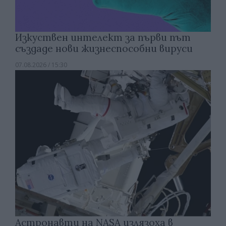
Изкуствен интелект за първи път
създаде нови жизнеспособни вируси
07.08.2026 / 15:30
Астронавти на NASA излязоха в