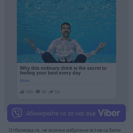
Отбелязва се, че всички изброени ястия са били