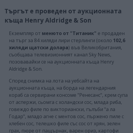
Търгът е проведен от аукционната
къща Henry Aldridge & Son
Екземпляр от
менюто от "Титаник"
е продаден
на търг за 84 хиляди лири стерлинги (около
102,6
хиляди щатски долара
) във Великобритания,
съобщава телевизионният канал Sky News,
позовавайки се на аукционната къща Henry
Aldridge & Son.
Според снимка на лота на уебсайта на
аукционната къща, на борда на легендарния
кораб са сервирани консоме "Ренесанс", крем супа
от аспержи, сьомга с холандски сос, млада риба,
говеждо филе по викториански, гълъби "а ла
Годар", младо агне с ментов сос, пържено пиле с
хлебен сос, телешко филе със сос от хрян, зелен
грах, пюре от пащърнак, варен ориз, картофи