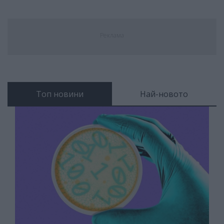
Реклама
Топ новини
Най-новото