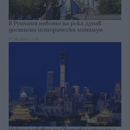
В Румъния нивото на река Дунав
достигна исторически минимум
07.08.2026 / 11:30
Пекин е обявен за Световна столица