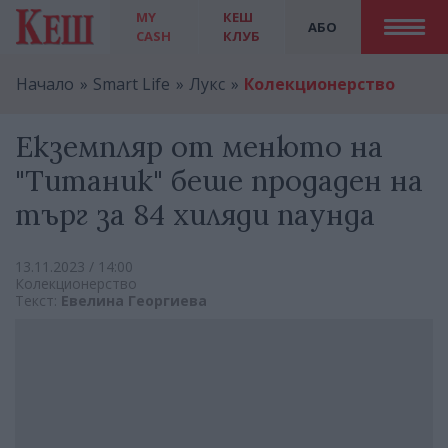
MY
КЕШ
АБО
CASH
КЛУБ
Начало
Smart Life
Лукс
Колекционерство
Екземпляр от менюто на
"Титаник" беше продаден на
търг за 84 хиляди паунда
13.11.2023 / 14:00
Колекционерство
Текст:
Евелина Георгиева