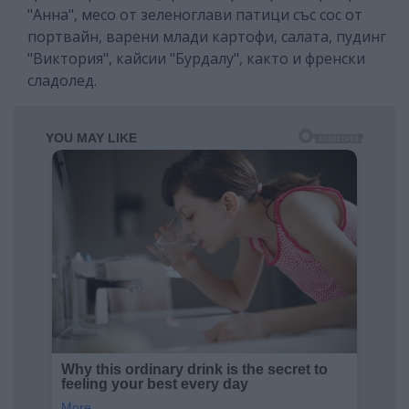
"Анна", месо от зеленоглави патици със сос от
портвайн, варени млади картофи, салата, пудинг
"Виктория", кайсии "Бурдалу", както и френски
сладолед.