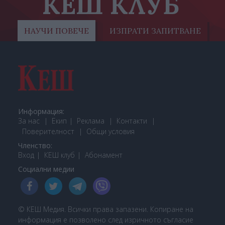
КЕШ КЛУБ
НАУЧИ ПОВЕЧЕ
ИЗПРАТИ ЗАПИТВАНЕ
Информация:
За нас
Екип
Реклама
Контакти
Поверителност
Общи условия
Членство:
Вход
КЕШ клуб
Або
намент
Социални медии
© КЕШ Медия. Всички права запазени. Копиране на
информация е позволено след изричното съгласие