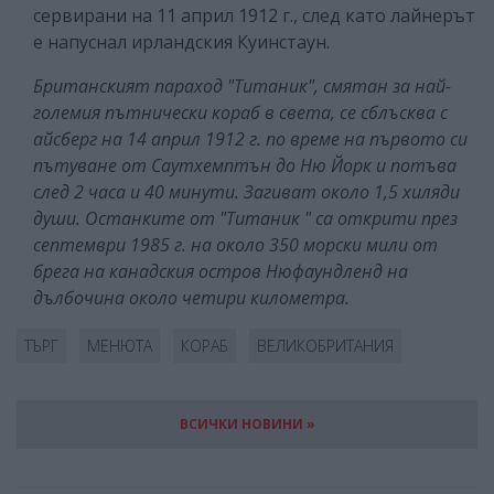
сервирани на 11 април 1912 г., след като лайнерът
е напуснал ирландския Куинстаун.
Британският параход "Титаник", смятан за най-
големия пътнически кораб в света, се сблъсква с
айсберг на 14 април 1912 г. по време на първото си
пътуване от Саутхемптън до Ню Йорк и потъва
след 2 часа и 40 минути. Загиват около 1,5 хиляди
души. Останките от "Титаник " са открити през
септември 1985 г. на около 350 морски мили от
брега на канадския остров Нюфаундленд на
дълбочина около четири километра.
ТЪРГ
МЕНЮТА
КОРАБ
ВЕЛИКОБРИТАНИЯ
ВСИЧКИ НОВИНИ »