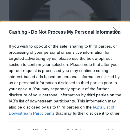
Cash.bg -
Do Not Process My Personal Information
If you wish to opt-out of the sale, sharing to third parties, or
processing of your personal or sensitive information for
targeted advertising by us, please use the below opt-out
section to confirm your selection. Please note that after your
opt-out request is processed you may continue seeing
interest-based ads based on personal information utilized by
us or personal information disclosed to third parties prior to
Хирошима призова за мир и
your opt-out. You may separately opt-out of the further
недопускане на нова ядрена трагедия
disclosure of your personal information by third parties on the
IAB’s list of downstream participants. This information may
07.08.2026 / 14:00
also be disclosed by us to third parties on the
IAB’s List of
Downstream Participants
that may further disclose it to other
third parties.