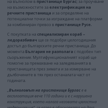
на вълнолом в
пристанище Бургас;
за проучване
на възможностите за
електрификация на
речните пристанища
и за определяне на
потенциални точки за изграждане на платформи
за комбиниран превоз в
пристанище Русе.
С покупката на
специализиран кораб –
ледоразбивач
ще се подобри целогодишния
достъп до българските речни пристанища. До
момента
България не разполага
с подобен тип
съоръжение. Мултифункционалният кораб ще
помогне за премахване на заледяванията в
пристанищата през зимата и за измерване на
дълбочините в тях през останалата част от
годината.
„
Вълноломът на пристанище Бургас
е в
експлоатация вече 110 години и е с нарушена
конструкция, което налага неговата цялостна
модернизация“, се казва в обосновката на друг