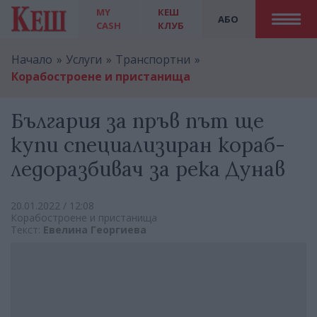
MY
КЕШ
АБО
CASH
КЛУБ
Начало
Услуги
Транспортни
Корабостроене и пристанища
България за пръв път ще
купи специализиран кораб-
ледоразбивач за река Дунав
20.01.2022 / 12:08
Корабостроене и пристанища
Текст:
Евелина Георгиева