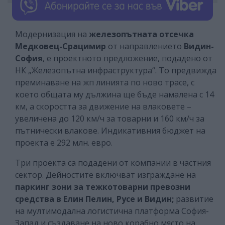
Модернизация на
железопътната отсечка
Медковец-Срацимир
от направлението
Видин-
София
, е проектното предложение, подадено от
НК „Железопътна инфраструктура“. То предвижда
преминаване на жп линията по ново трасе, с
което общата му дължина ще бъде намалена с 14
км, а скоростта за движение на влаковете –
увеличена до 120 км/ч за товарни и 160 км/ч за
пътнически влакове. Индикативния бюджет на
проекта е 292 млн. евро.
Три проекта са подадени от компании в частния
сектор. Дейностите включват изграждане на
паркинг зони за тежкотоварни превозни
средства в Елин Пелин, Русе и Видин;
развитие
на мултимодална логистична платформа София-
Запад и създаване на ново корабно място на