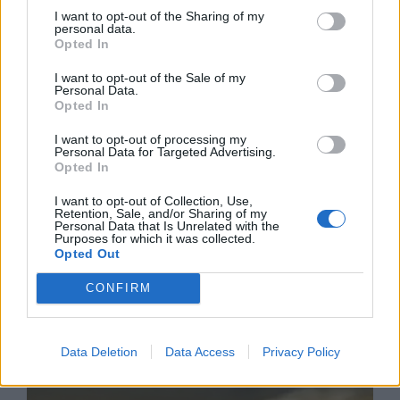
I want to opt-out of the Sharing of my
personal data.
Opted In
I want to opt-out of the Sale of my
Personal Data.
Opted In
I want to opt-out of processing my
Personal Data for Targeted Advertising.
Opted In
I want to opt-out of Collection, Use,
Ню Йорк стана 14-ият щат на САЩ, в
Retention, Sale, and/or Sharing of my
който е разрешена евтаназията
Personal Data that Is Unrelated with the
Purposes for which it was collected.
Opted Out
06.08.2026 / 16:00
CONFIRM
Data Deletion
Data Access
Privacy Policy