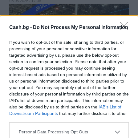
06.08.2026 / 17:06
Cash.bg -
Do Not Process My Personal Information
If you wish to opt-out of the sale, sharing to third parties, or
processing of your personal or sensitive information for
targeted advertising by us, please use the below opt-out
section to confirm your selection. Please note that after your
opt-out request is processed you may continue seeing
interest-based ads based on personal information utilized by
us or personal information disclosed to third parties prior to
your opt-out. You may separately opt-out of the further
disclosure of your personal information by third parties on the
Износът на електромобили от Китай
IAB’s list of downstream participants. This information may
е нараснал със 120%
also be disclosed by us to third parties on the
IAB’s List of
Downstream Participants
that may further disclose it to other
06.08.2026 / 16:30
third parties.
Personal Data Processing Opt Outs