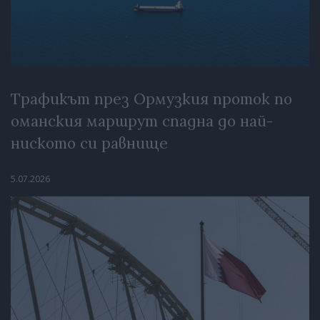
Трафикът през Ормузкия проток по
оманския маршрут спадна до най-
ниското си равнище
5.07.2026