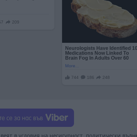
веят в условия на несигурност, политически вълн