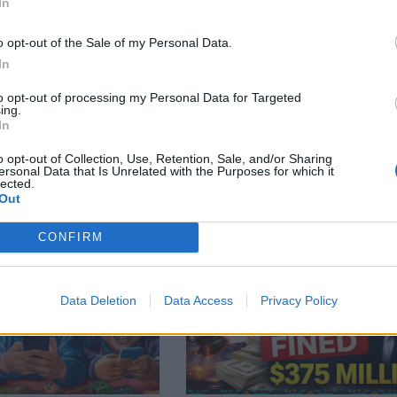
facebook
А
ВЪВ
In
o opt-out of the Sale of my Personal Data.
In
тия в:
to opt-out of processing my Personal Data for Targeted
ing.
In
o opt-out of Collection, Use, Retention, Sale, and/or Sharing
ersonal Data that Is Unrelated with the Purposes for which it
lected.
Out
CONFIRM
Data Deletion
Data Access
Privacy Policy