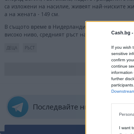
са изложени на насилие, живеят най-ниските жит
а на жената - 149 см.
В същото време в Нидерландия, където социалн
Cash.bg 
високо ниво, средният ръст на мъжете е около 18
If you wish 
ДЕЦА
РЪСТ
sensitive in
confirm you
continue se
ВС
information 
further disc
participants
Downstream 
Последвайте ни в
ТЕЛЕГРА
Persona
I want t