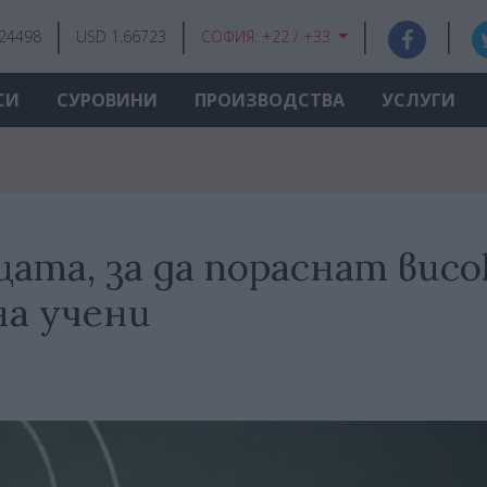
.24498
USD 1.66723
СОФИЯ:
+22 / +33
СИ
СУРОВИНИ
ПРОИЗВОДСТВА
УСЛУГИ
ата, за да пораснат висо
на учени