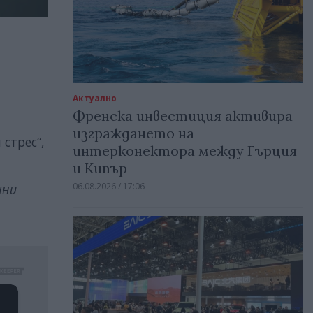
Актуално
Френска инвестиция активира
изграждането на
стрес“,
интерконектора между Гърция
и Кипър
06.08.2026 / 17:06
чни