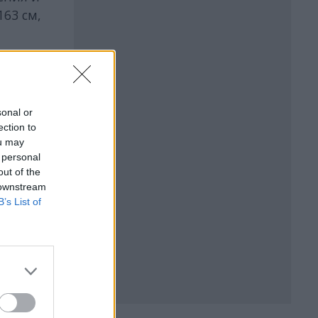
163 см,
ржат на
sonal or
ection to
ou may
 personal
out of the
 downstream
B’s List of
БЪР