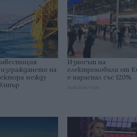
инвестиция
Износът на
 изграждането на
електромобили от 
ектора между
е нараснал със 120%
 Кипър
06.08.2026 / 16:30