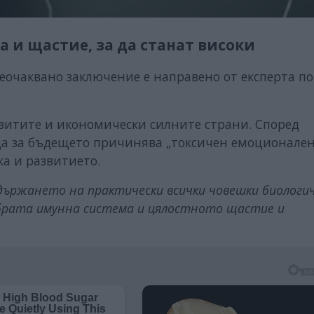
 и щастие, за да станат високи
неочаквано заключение е направено от експерта по
звитите и икономически силните страни. Според
да за бъдещето причинява „токсичен емоционален 
а и развитието.
държането на практически всички човешки биологи
обрата имунна система и цялостното щастие и