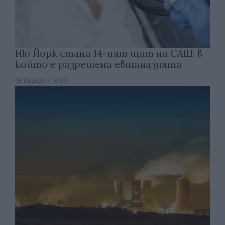
Ню Йорк стана 14-ият щат на САЩ, в
който е разрешена евтаназията
06.08.2026 / 16:00