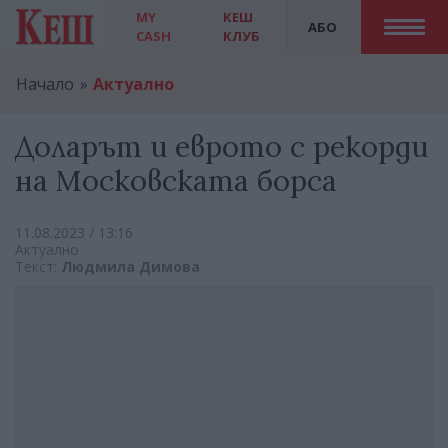
MY
КЕШ
АБО
CASH
КЛУБ
Начало
Актуално
Доларът и еврото с рекорди
на Московската борса
11.08.2023 / 13:16
Актуално
Текст:
Людмила Димова