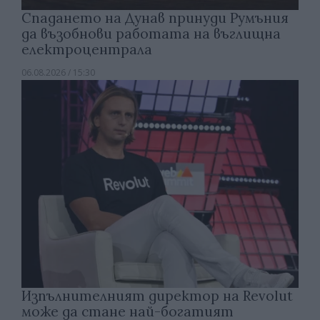
Спадането на Дунав принуди Румъния
да възобнови работата на въглищна
електроцентрала
06.08.2026 / 15:30
Изпълнителният директор на Revolut
може да стане най-богатият