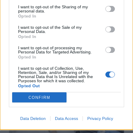
I want to opt-out of the Sharing of my
personal data.
Opted In
I want to opt-out of the Sale of my
Personal Data.
Opted In
I want to opt-out of processing my
Personal Data for Targeted Advertising.
Износът на електромобили от Китай
Opted In
е нараснал със 120%
I want to opt-out of Collection, Use,
06.08.2026 / 16:30
Retention, Sale, and/or Sharing of my
Personal Data that Is Unrelated with the
Purposes for which it was collected.
Opted Out
CONFIRM
Data Deletion
Data Access
Privacy Policy