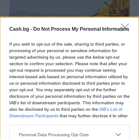
Cash.bg -
Do Not Process My Personal Information
If you wish to opt-out of the sale, sharing to third parties, or
processing of your personal or sensitive information for
targeted advertising by us, please use the below opt-out
section to confirm your selection. Please note that after your
opt-out request is processed you may continue seeing
Френска инвестиция активира
interest-based ads based on personal information utilized by
изграждането на интерконектора
us or personal information disclosed to third parties prior to
между Гърция и Кипър
your opt-out. You may separately opt-out of the further
disclosure of your personal information by third parties on the
06.08.2026 / 17:06
IAB’s list of downstream participants. This information may
also be disclosed by us to third parties on the
IAB’s List of
Downstream Participants
that may further disclose it to other
third parties.
Personal Data Processing Opt Outs