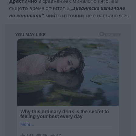
драстично
в сравнение с миналото лято, а в
същото време отчитат и
„гигантско изтичане
на капитали“
,
чийто източник не е напълно ясен.