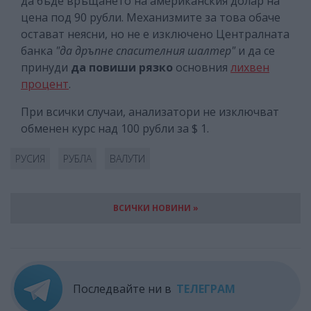
да бъде връщането на американския долар на
цена под 90 рубли. Механизмите за това обаче
остават неясни, но не е изключено Централната
банка
"да дръпне спасителния шалтер"
и да се
принуди
да повиши рязко
основния
лихвен
процент
.
При всички случаи, анализатори не изключват
обменен курс над 100 рубли за $ 1.
РУСИЯ
РУБЛА
ВАЛУТИ
ВСИЧКИ НОВИНИ »
Последвайте ни в
ТЕЛЕГРАМ