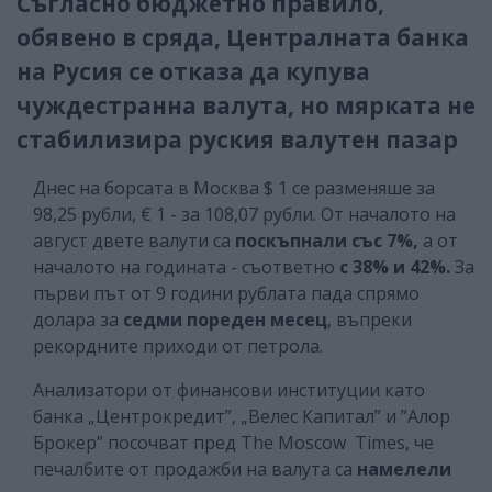
Съгласно бюджетно правило,
обявено в сряда, Централната банка
на Русия се отказа да купува
чуждестранна валута, но мярката не
стабилизира руския валутен пазар
Днес на борсата в Москва $ 1 се разменяше за
98,25 рубли, € 1 - за 108,07 рубли. От началото на
август двете валути са
поскъпнали със 7%,
а от
началото на годината - съответно
с 38% и 42%.
За
първи път от 9 години рублата пада спрямо
долара за
седми пореден месец
, въпреки
рекордните приходи от петрола.
Анализатори от финансови институции като
банка „Центрокредит”, „Велес Капитал” и ”Алор
Брокер” посочват пред The Moscow Times, че
печалбите от продажби на валута са
намелели