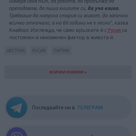
намеря своя път, да работя, да продължа да
преподавам, да пиша книгите си,
да уча езика
.
Трябваше да напусна стария си живот, да започна
всичко отначало, а на 60 години не е лесно”,
казва
Кнайсел. Изглежда, че само връзките ѝ с
Русия
са
постоянен и неизменен фактор в живота ѝ.
АВСТРИЯ
РУСИЯ
ПАРТИИ
ВСИЧКИ НОВИНИ »
Последвайте ни в
ТЕЛЕГРАМ