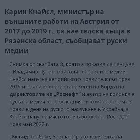
Карин Кнайсл, министър на
външните работи на Австрия от
2017 до 2019 г., си нае селска къща в
Рязанска област, съобщават руски
медии
Снимка от сватбата ѝ, която я показва да танцува
с Владимир Путин, обиколи световните медии.
Кнайсл напусна автрийското правителство през
2019 и почти веднага стана
член на борда на
директорите на „Роснефт”
и автор на колонка в
руската медия RT. Последният ѝ коментар там се
появи в деня на руското нахлуване в Украйна, а
Кнайсл напусна мястото си в борда на „Роснефт”
през май 2022 г.
Очевидно обаче, бившата ръководителка на