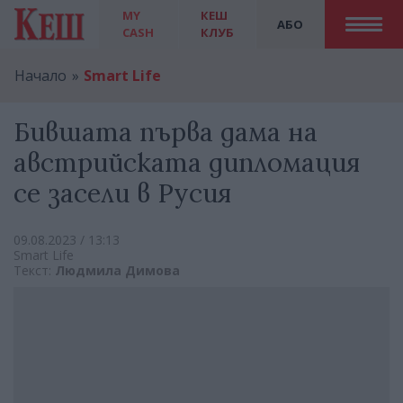
MY
КЕШ
АБО
CASH
КЛУБ
Начало
Smart Life
Бившата първа дама на
австрийската дипломация
се засели в Русия
09.08.2023 / 13:13
Smart Life
Текст:
Людмила Димова