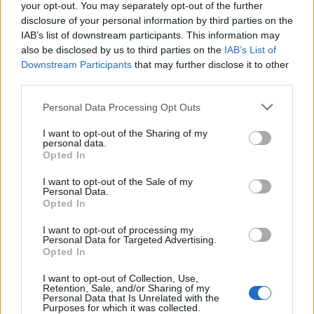
your opt-out. You may separately opt-out of the further
disclosure of your personal information by third parties on the
IAB’s list of downstream participants. This information may
also be disclosed by us to third parties on the
IAB’s List of
Downstream Participants
that may further disclose it to other
third parties.
Изкуствен интелект за първи път
Personal Data Processing Opt Outs
създаде нови жизнеспособни вируси
I want to opt-out of the Sharing of my
personal data.
07.08.2026 / 15:30
Opted In
I want to opt-out of the Sale of my
Personal Data.
Opted In
I want to opt-out of processing my
Personal Data for Targeted Advertising.
Opted In
I want to opt-out of Collection, Use,
Retention, Sale, and/or Sharing of my
Personal Data that Is Unrelated with the
Purposes for which it was collected.