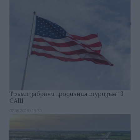
Тръмп забрани „родилния туризъм“ в
САЩ
07.08.2026 / 13:30