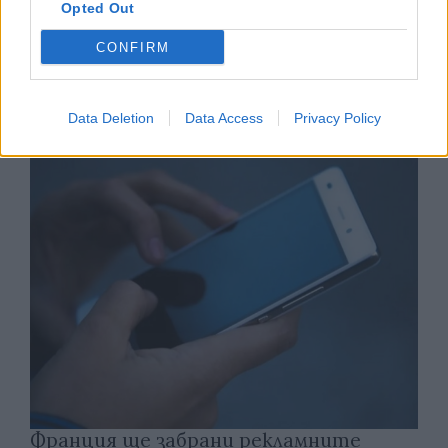
Opted Out
CONFIRM
Астронавти на NASA излязоха в
открития космос
Data Deletion
Data Access
Privacy Policy
07.08.2026 / 15:00
Франция ще забрани рекламните