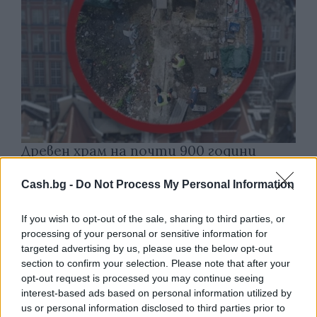
Древен храм на почти 900 години
откриха под кафене за сладолед в
Полша
Cash.bg -
Do Not Process My Personal Information
07.08.2026 / 16:00
If you wish to opt-out of the sale, sharing to third parties, or
processing of your personal or sensitive information for
targeted advertising by us, please use the below opt-out
section to confirm your selection. Please note that after your
opt-out request is processed you may continue seeing
interest-based ads based on personal information utilized by
us or personal information disclosed to third parties prior to