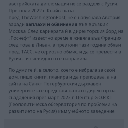
австрийската дипломация не се разделя с Русия.
През юли 2022 г. Кнайсл каза
пред TheWashingtonPost, че е напуснала Австрия
заради
заплахи и обвинения
във връзки с
Москва. След кариерата ѝ в директорския борд на
„Роснефт” известно време е живяла във Франция,
след това в Ливан, а през юни тази година обяви
пред ТАСС, че сериозно обмисля да се премести в
Русия – и очевидно го е направила.
По думите ѝ, в селото, което е избрала за свой
дом, пише книги, планира и да преподава, а на
сайта на Санкт Петербургския държавен
университета е представена като директор на
създадения през март 2023 г. Център G.О.R.К.I
(Геополитическа обсерватория по проблеми на
развитието на Русия) към учебното заведение.