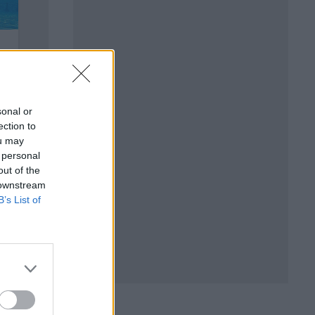
sonal or
ection to
ou may
 personal
out of the
 downstream
B’s List of
и
1