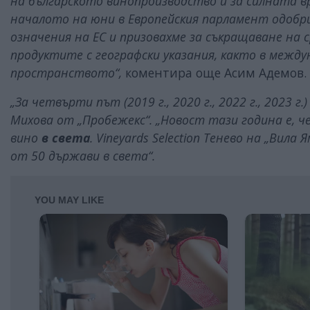
на българското винопроизводство и за силната връ
началото на юни в Европейския парламент одобри
означения на ЕС и призовахме за съкращаване на 
продуктите с географски указания, както в межд
пространството“,
коментира още Асим Адемов.
„За четвърти път (2019 г., 2020 г., 2022 г., 2023 г
Михова от „Пробежекс“. „Новост тази година е, ч
вино
в света
. Vineyards Selection Тенево на „Вила
от 50 държави в света“.