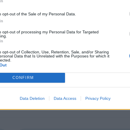
In
ви диапазон 5-50 лв, като с най-голям дял са тези
е у нас международни сортове
мерло
и
каберне с
o opt-out of the Sale of my Personal Data.
белите.
In
нция към увеличаване броя на големите златни и 
to opt-out of processing my Personal Data for Targeted
ing.
им повече златни отколкото сребърни медали
. Н
In
и 6 сребърни медала.
„България продължава да е сре
o opt-out of Collection, Use, Retention, Sale, and/or Sharing
, поясни Томас Костенобъл, Изпълнителен директ
ersonal Data that Is Unrelated with the Purposes for which it
lected.
 все повече до стандартите на най-добрите вина в
Out
CONFIRM
Data Deletion
Data Access
Privacy Policy
ИЧКИ НОВИНИ »