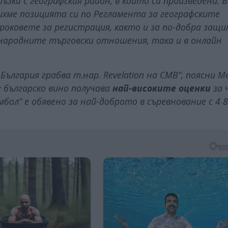
зка с географския район, в който са произведени. В
хме позицията си по Регламента за географските
сроковете за регистрация, както и за по-добра защ
ународните търговски отношения, така и в онлайн
.) България грабва т.нар. Revelation на СМВ“, поясни 
е българско вино получава
най-високите оценки
за 
 Ямбол“ е обявено за най-доброто в съревнование с 4 