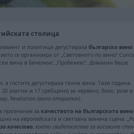
лгийската столица
арламент и политици дегустираха
българско вино
ето се организира от „Световното по вино“ Conco
арски вина в Бенелюкс „Пробежекс“. Домакин беше
, а гостите дегустираха техни вина. Тази година
 20 златни и 17 сребърни) за червено, бяло, розе и
р. Revelation (
вино-откритие).
а признание за
качеството на българското вин
пешно на европейската и световна винена сцена.
„Р
 за качество
, което свидетелства за високите ст