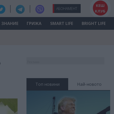
КЕШ
АБО
НАМЕНТ
КЛУБ
ЗНАНИЕ
ГРИЖА
SMART LIFE
BRIGHT LIFE
о
Реклама
Топ новини
Най-новото