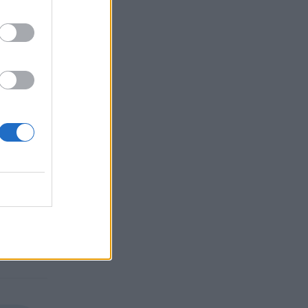
между
овиньон
златни
овост е
д
ор на
 света.