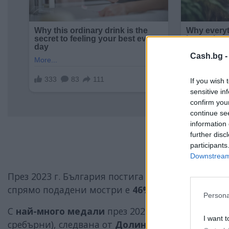
Cash.bg 
If you wish 
sensitive in
confirm you
continue se
information 
further disc
participants
Downstream 
През 2023 г. България постига и
най-висока ус
спрямо подадeни мостри е
46%,
при среден успе
Persona
С
най-много медали
през 2023 г. на СМВ е
Трак
I want t
сребърни), следвана от
Долината на Струма (
1