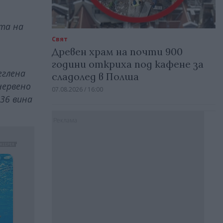
ита на
Свят
Древен храм на почти 900
години откриха под кафене за
Меглена
сладолед в Полша
червено
07.08.2026 / 16:00
836 вина
Реклама