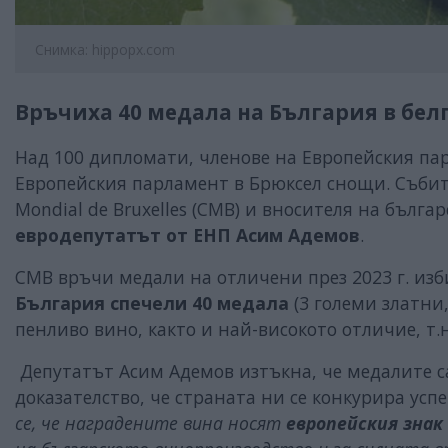
Снимка: hippopx.com
Връчиха 40 медала на България в бе
Над 100 дипломати, членове на Европейския п
Европейския парламент в Брюксел снощи. Събити
Mondial de Bruxelles (CMB) и вносителя на бълг
евродепутатът от ЕНП Асим Адемов
.
СМВ връчи медали на отличени през 2023 г. изби
България спечели 40 медала
(3 големи златни,
пенливо вино, както и най-високото отличие, т.на
Депутатът Асим Адемов изтъкна, че медалите с
доказателство, че страната ни се конкурира ус
се, че наградените вина носят
европейския знак