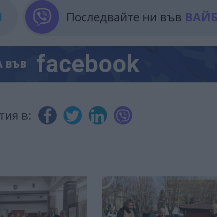
М
Последвайте ни във
ВАЙ
facebook
А
ВЪВ
тия в: