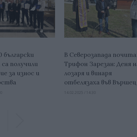
0 български
В Северозапада почит
 са получили
Трифон Зарезан: Деня н
ие за износ и
лозаря и винаря
рства
отбелязаха във Вършец
00
14.02.2025 / 14:30
Previous
Previous