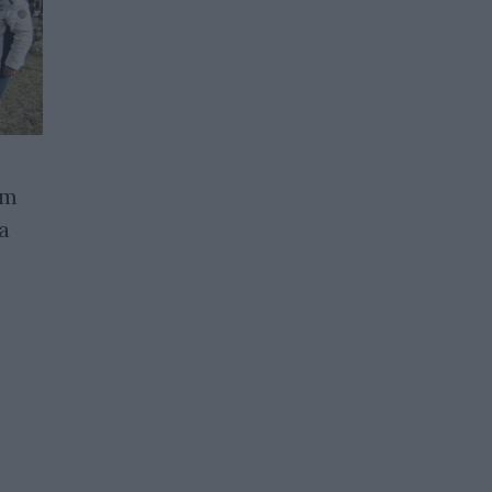
ат
Годишните награди за
а
образование връчи
Асоциацията на
Кеймбридж училищата в
България
06.12.2024 / 16:00