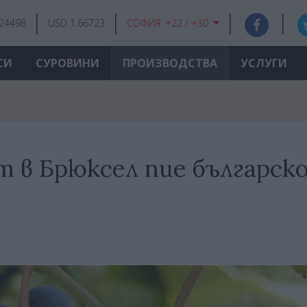
.24498
USD 1.66723
СОФИЯ:
+22 / +30
СИ
СУРОВИНИ
ПРОИЗВОДСТВА
УСЛУГИ
 в Брюксел пие българск