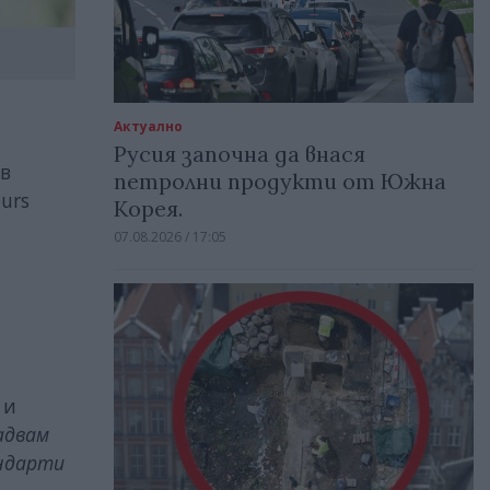
Актуално
Русия започна да внася
в
петролни продукти от Южна
urs
Корея.
07.08.2026 / 17:05
о
и
адвам
андарти