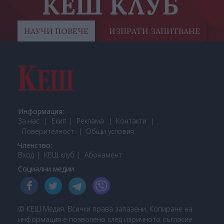
КЕШ КЛУБ
НАУЧИ ПОВЕЧЕ
ИЗПРАТИ ЗАПИТВАНЕ
Информация:
За нас
Екип
Реклама
Контакти
Поверителност
Общи условия
Членство:
Вход
КЕШ клуб
Або
намент
Социални медии
© КЕШ Медия. Всички права запазени. Копиране на
информация е позволено след изричното съгласие