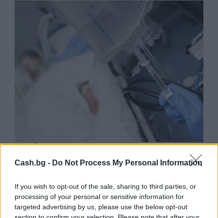
Ню Йорк стана 14-ият щат на САЩ, в
който е разрешена евтаназията
Cash.bg -
Do Not Process My Personal Information
06.08.2026 / 16:00
If you wish to opt-out of the sale, sharing to third parties, or
processing of your personal or sensitive information for
targeted advertising by us, please use the below opt-out
section to confirm your selection. Please note that after your