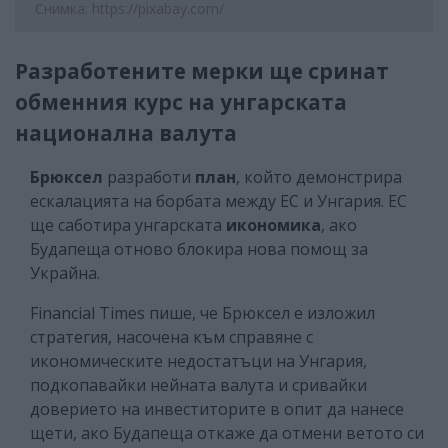
Снимка: https://pixabay.com/
Разработените мерки ще сринат
обменния курс на унгарската
национална валута
Брюксел
разработи
план
, който демонстрира
ескалацията на борбата между ЕС и Унгария. ЕС
ще саботира унгарската
икономика
, ако
Будапеща отново блокира нова помощ за
Украйна.
Financial Times пише, че Брюксел е изложил
стратегия, насочена към справяне с
икономическите недостатъци на Унгария,
подкопавайки нейната валута и сривайки
доверието на инвеститорите в опит да нанесе
щети, ако Будапеща откаже да отмени ветото си