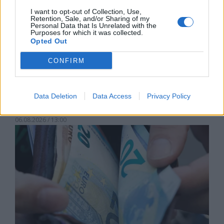
I want to opt-out of Collection, Use,
Retention, Sale, and/or Sharing of my
Personal Data that Is Unrelated with the
Purposes for which it was collected.
Opted Out
CONFIRM
Изпълнителният директор на Revolut
може да стане най-богатият
Data Deletion
Data Access
Privacy Policy
европеец
06.08.2026 / 13:00