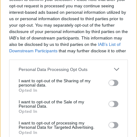
opt-out request is processed you may continue seeing
interest-based ads based on personal information utilized by
us or personal information disclosed to third parties prior to
your opt-out. You may separately opt-out of the further
disclosure of your personal information by third parties on the
IAB’s list of downstream participants. This information may
also be disclosed by us to third parties on the
IAB’s List of
Downstream Participants
that may further disclose it to other
third parties.
Спадането на Дунав принуди Румъния
Personal Data Processing Opt Outs
да възобнови работата на въглищна
електроцентрала
I want to opt-out of the Sharing of my
personal data.
Opted In
06.08.2026 / 15:30
I want to opt-out of the Sale of my
Personal Data.
Opted In
I want to opt-out of processing my
Personal Data for Targeted Advertising.
Opted In