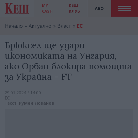
MY
КЕШ
АБО
CASH
КЛУБ
Начало
Актуално
Власт
ЕС
Брюксел ще удари
икономиката на Унгария,
ако Орбан блокира помощта
за Украйна - FT
29.01.2024 / 14:00
ЕС
Текст:
Румен Лозанов