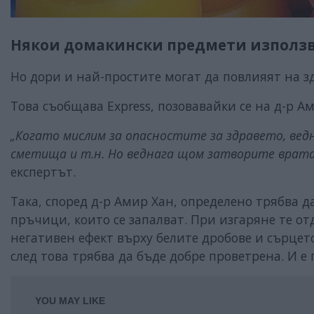
Някои домакински предмети използва
Но дори и най-простите могат да повлияят на з
Това съобщава Express, позовавайки се на д-р А
„Когато мислим за опасностите за здравето, ведн
сметища и т.н. Но веднага щом затворите врата
експертът.
Така, според д-р Амир Хан, определено трябва 
пръчици, които се запалват. При изгаряне те 
негативен ефект върху белите дробове и сърцето
след това трябва да бъде добре проветрена. И е