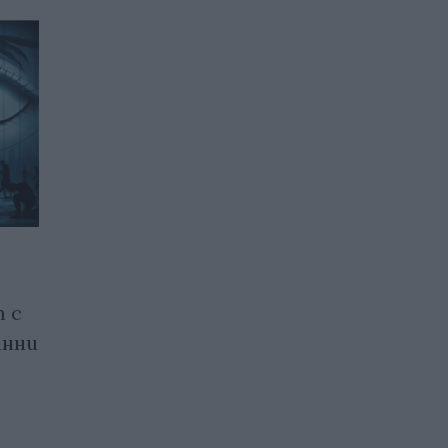
Първа медицинска
 с
евакуация от
анни
Международната
космическа станция
15.01.2026 / 14:30