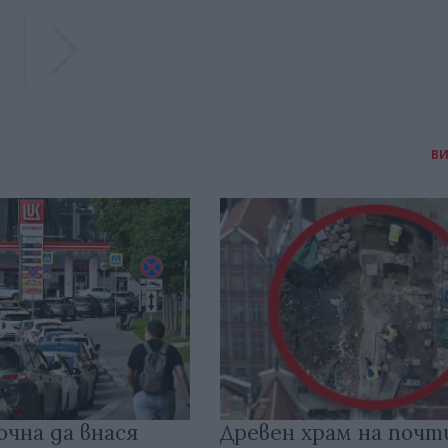
Previous
Previous
В
очна да внася
Древен храм на почт