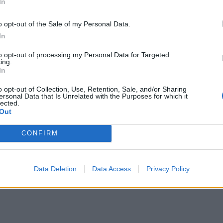
In
ИЧКИ НОВИНИ »
o opt-out of the Sale of my Personal Data.
In
to opt-out of processing my Personal Data for Targeted
ing.
М
Последвайте ни във
ВАЙ
In
o opt-out of Collection, Use, Retention, Sale, and/or Sharing
ersonal Data that Is Unrelated with the Purposes for which it
lected.
facebook
Out
А
ВЪВ
CONFIRM
тия в:
Data Deletion
Data Access
Privacy Policy