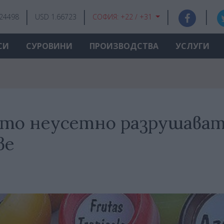
.24498
USD 1.66723
СОФИЯ:
+22 / +31
СИ
СУРОВИНИ
ПРОИЗВОДСТВА
УСЛУГИ
ито неусетно разрушава
ве