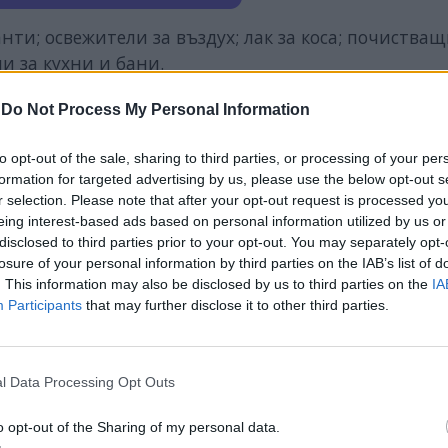
нти; освежители за въздух; лак за коса; почиства
и за кухни и бани.
динения, които при вдишване могат да раздразнят
-
Do Not Process My Personal Information
ност и увреждане на нервите и други органи“,
казв
to opt-out of the sale, sharing to third parties, or processing of your per
formation for targeted advertising by us, please use the below opt-out s
партаментите, но често срещан в частни къщи и в
r selection. Please note that after your opt-out request is processed y
eing interest-based ads based on personal information utilized by us or
уктите от горенето, които се образуват във възду
disclosed to third parties prior to your opt-out. You may separately opt-
лични мутации в организма.
losure of your personal information by third parties on the IAB’s list of
. This information may also be disclosed by us to third parties on the
IA
сушават кожата. Експертите съветват да седнете
Participants
that may further disclose it to other third parties.
т изгасне, проветрете добре стаята. И не палете 
l Data Processing Opt Outs
o opt-out of the Sharing of my personal data.