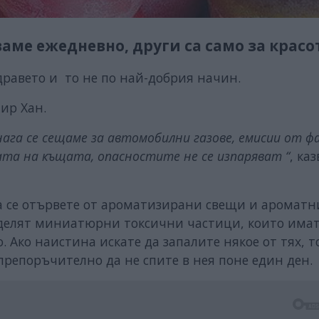
ме ежедневно, други са само за красо
дравето и то не по най-добрия начин.
мир Хан.
ага се сещаме за автомобилни газове, емисии от фа
та на къщата, опасностите не се изпаряват “
, каз
да се отървете от ароматизирани свещи и ароматн
отделят миниатюрни токсични частици, които има
. Ако наистина искате да запалите някое от тях, т
 препоръчително да не спите в нея поне един ден.