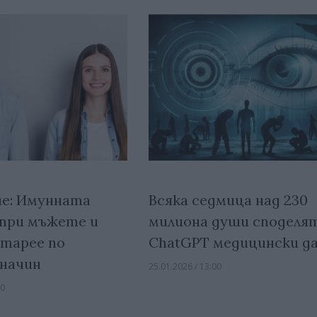
е: Имунната
Всяка седмица над 230
при мъжете и
милиона души споделят
тарее по
ChatGPT медицински д
 начин
25.01.2026 / 13:00
00