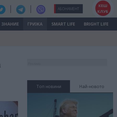
КЕШ
АБО
НАМЕНТ
КЛУБ
ЗНАНИЕ
ГРИЖА
SMART LIFE
BRIGHT LIFE
т
Реклама
Топ новини
Най-новото