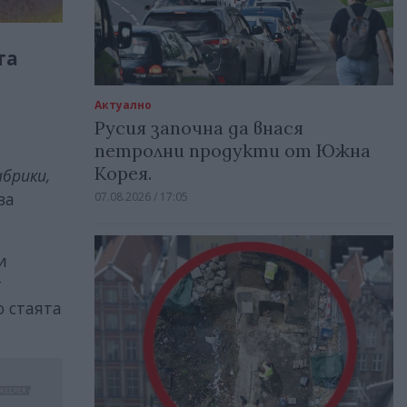
та
Актуално
Русия започна да внася
петролни продукти от Южна
Корея.
брики,
ва
07.08.2026 / 17:05
и
т
о стаята