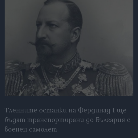
Тленните останки на Фердинад I ще
бъдат транспортирани до България с
военен самолет