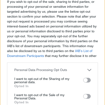
If you wish to opt-out of the sale, sharing to third parties, or
Изкуствен интелект за първи път
processing of your personal or sensitive information for
създаде нови жизнеспособни вируси
targeted advertising by us, please use the below opt-out
section to confirm your selection. Please note that after your
07.08.2026 / 15:30
opt-out request is processed you may continue seeing
interest-based ads based on personal information utilized by
us or personal information disclosed to third parties prior to
your opt-out. You may separately opt-out of the further
disclosure of your personal information by third parties on the
IAB’s list of downstream participants. This information may
also be disclosed by us to third parties on the
IAB’s List of
Downstream Participants
that may further disclose it to other
third parties.
Personal Data Processing Opt Outs
I want to opt-out of the Sharing of my
personal data.
Opted In
Астронавти на NASA излязоха в
I want to opt-out of the Sale of my
открития космос
Personal Data.
Opted In