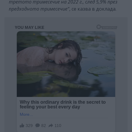
третото тримесечие на 2022 г., след 5,9% през
предходното тримесечие“
, се казва в доклада.