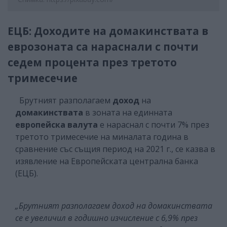
ЕЦБ: Доходите на домакинствата в
еврозоната са нараснали с почти
седем процента през третото
тримесечие
Брутният разполагаем
доход
на
домакинствата
в зоната на единната
европейска валута
е нараснал с почти 7% през
третото тримесечие на миналата година в
сравнение със същия период на 2021 г., се казва в
изявление на Европейската централна банка
(ЕЦБ).
„Брутният разполагаем доход на домакинствата
се е увеличил в годишно изчисление с 6,9% през