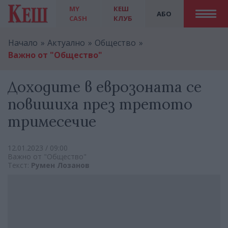
MY
КЕШ
АБО
CASH
КЛУБ
Начало
Актуално
Общество
Важно от "Общество"
Доходите в еврозоната се
повишиха през третото
тримесечие
12.01.2023 / 09:00
Важно от "Общество"
Текст:
Румен Лозанов