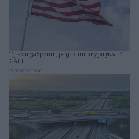
Тръмп забрани „родилния туризъм“ в
САЩ
07.08.2026 / 13:30