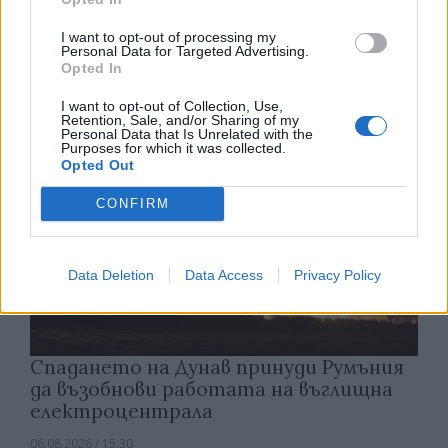
който е разрешена евтаназията
I want to opt-out of processing my
Personal Data for Targeted Advertising.
06.08.2026 / 16:00
Opted In
I want to opt-out of Collection, Use,
Retention, Sale, and/or Sharing of my
Personal Data that Is Unrelated with the
Purposes for which it was collected.
Opted Out
CONFIRM
Data Deletion
Data Access
Privacy Policy
Спадането на Дунав принуди Румъния
да възобнови работата на въглищна
електроцентрала
06.08.2026 / 15:30