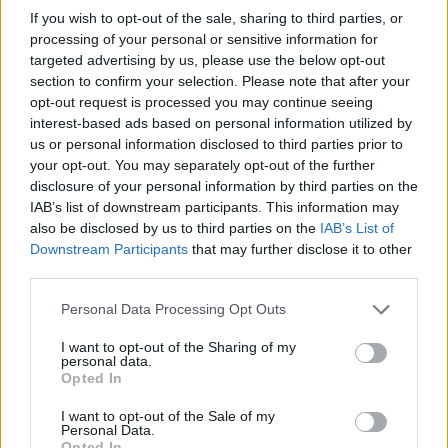
If you wish to opt-out of the sale, sharing to third parties, or
processing of your personal or sensitive information for
targeted advertising by us, please use the below opt-out
Износът на електромобили от Китай
section to confirm your selection. Please note that after your
е нараснал със 120%
opt-out request is processed you may continue seeing
interest-based ads based on personal information utilized by
06.08.2026 / 16:30
us or personal information disclosed to third parties prior to
your opt-out. You may separately opt-out of the further
disclosure of your personal information by third parties on the
IAB’s list of downstream participants. This information may
also be disclosed by us to third parties on the
IAB’s List of
Downstream Participants
that may further disclose it to other
third parties.
Personal Data Processing Opt Outs
I want to opt-out of the Sharing of my
personal data.
Opted In
I want to opt-out of the Sale of my
Personal Data.
Ню Йорк стана 14-ият щат на САЩ, в
Opted In