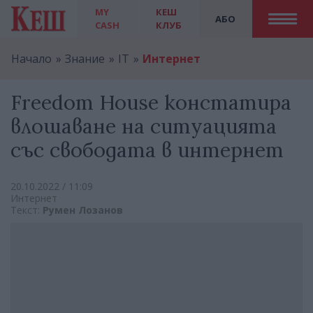
MY
КЕШ
АБО
CASH
КЛУБ
Начало
Знание
IT
Интернет
Freedom House констатира
влошаване на ситуацията
със свободата в интернет
20.10.2022 / 11:09
Интернет
Текст:
Румен Лозанов