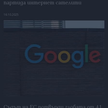
партида интернет сателити
16.10.2025
Съдът на ЕС потвърди глобата от 4,1