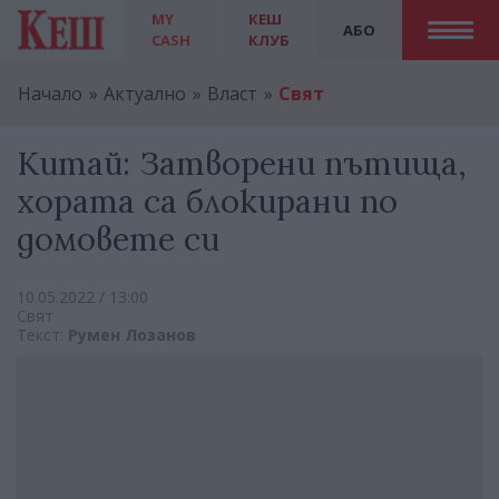
MY
КЕШ
АБО
CASH
КЛУБ
Начало
Актуално
Власт
Свят
Китай: Затворени пътища,
хората са блокирани по
домовете си
10.05.2022 / 13:00
Свят
Текст:
Румен Лозанов