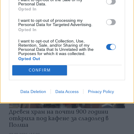
Русия започна да внася петролни
Personal Data.
продукти от Южна Корея.
Opted In
07.08.2026 / 17:05
I want to opt-out of processing my
Personal Data for Targeted Advertising.
Opted In
I want to opt-out of Collection, Use,
Retention, Sale, and/or Sharing of my
Personal Data that Is Unrelated with the
Purposes for which it was collected.
Opted Out
CONFIRM
Data Deletion
Data Access
Privacy Policy
Древен храм на почти 900 години
откриха под кафене за сладолед в
Полша