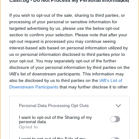
Cash.bg -
Do Not Process My Personal Information
If you wish to opt-out of the sale, sharing to third parties, or
processing of your personal or sensitive information for
Белият дом спира проекти за
targeted advertising by us, please use the below opt-out
възобновяема енергия в САЩ
section to confirm your selection. Please note that after your
opt-out request is processed you may continue seeing
07.08.2026 / 18:00
interest-based ads based on personal information utilized by
us or personal information disclosed to third parties prior to
your opt-out. You may separately opt-out of the further
disclosure of your personal information by third parties on the
IAB’s list of downstream participants. This information may
also be disclosed by us to third parties on the
IAB’s List of
Downstream Participants
that may further disclose it to other
third parties.
Personal Data Processing Opt Outs
I want to opt-out of the Sharing of my
personal data.
Opted In
I want to opt-out of the Sale of my