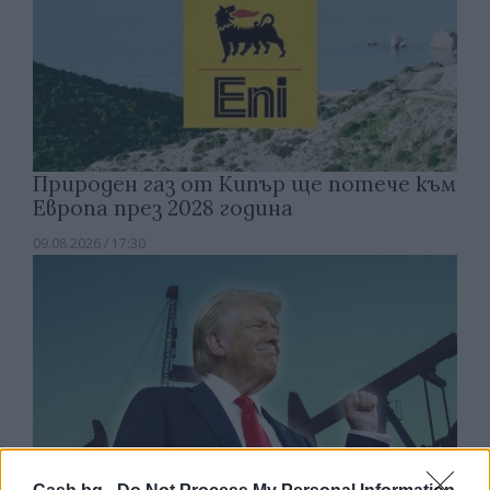
Природен газ от Кипър ще потече към
Европа през 2028 година
09.08.2026 / 17:30