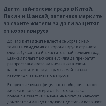
Двата най-големи града в Китай,
Пекин и Шанхай, затегнаха мерките
за своите жители за да ги защитят
от коронавируса
Докато
китайските власти
се борят с най-
тежката
епидемия
от коронавирус в страната
след избухването й, властите в най-големия град
Шанхай полагат всякакви усилия да прекратят
разпространението на инфекцията извън
карантинните зони до края на май, казаха
източници, запознати с въпроса.
Въпреки че няма официално съобщение, някои
жители в поне четири от 16-те окръга са
получили известия, че вече не могат да напускат
домовете си или да получават доставки като част