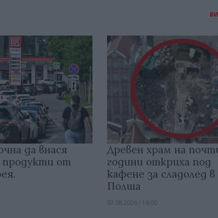
В
очна да внася
Древен храм на почт
 продукти от
години откриха под
ея.
кафене за сладолед в
Полша
07.08.2026 / 16:00