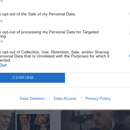
In
М
Последвайте ни във
ВАЙ
o opt-out of the Sale of my Personal Data.
In
facebook
А
ВЪВ
to opt-out of processing my Personal Data for Targeted
ing.
In
o opt-out of Collection, Use, Retention, Sale, and/or Sharing
ersonal Data that Is Unrelated with the Purposes for which it
lected.
тия в:
Out
CONFIRM
Data Deletion
Data Access
Privacy Policy