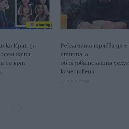
иска Иран да
Рекламата трябва да е
 осем жени,
етична, а
на смърт
образователната услуг
качествена
45
25.01.2026 / 11:00
Previous
Previous