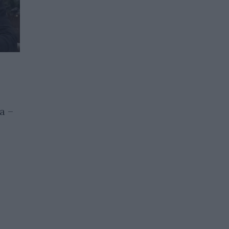
Европейската комисия:
жените в ЕС практически
ще работят безплатно до
а –
края на годината
18.11.2025 / 10:01