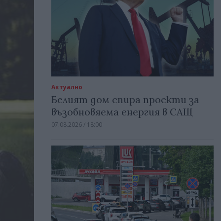
Актуално
Белият дом спира проекти за
възобновяема енергия в САЩ
07.08.2026 / 18:00