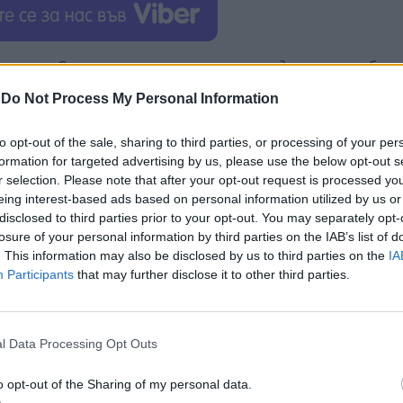
а мир:
„Светът преживява криза на детското образ
хме такива данни преди пандемията. Заради това 
-
Do Not Process My Personal Information
олучат образование, както и поради проблемите с
to opt-out of the sale, sharing to third parties, or processing of your per
formation for targeted advertising by us, please use the below opt-out s
фганистан миналия август, жените и момичетата, 
r selection. Please note that after your opt-out request is processed y
ните им протести все още не са дали резултат.
eing interest-based ads based on personal information utilized by us or
disclosed to third parties prior to your opt-out. You may separately opt-
losure of your personal information by third parties on the IAB’s list of
. This information may also be disclosed by us to third parties on the
IA
Participants
that may further disclose it to other third parties.
ИЧКИ НОВИНИ »
l Data Processing Opt Outs
o opt-out of the Sharing of my personal data.