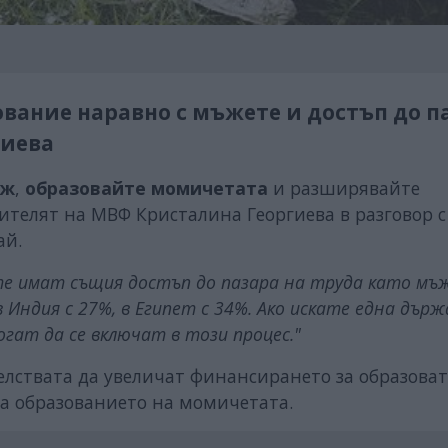
ование наравно с мъжете и достъп до п
гиева
еж
,
образовайте момичетата
и разширявайте
дителят на МВФ Кристалина Георгиева в разговор с
ай.
те имат същия достъп до пазара на труда като мъ
в Индия с 27%, в Египет с 34%. Ако искате една държ
гат да се включат в този процес."
елствата да увеличат финансирането за образова
а образованието на момичетата.