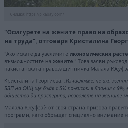
Снимка: https://pixabay.com/
"Осигурете на жените право на образ
на труда", отговаря Кристалина Геор
"Ако искате да увеличите
икономическия раст
възможностите на
жените
." Това заяви ръково
пакистанската правозащитничка Малала Юсуфз
Кристалина Георгиева: „
Изчислихме, че ако жени
БВП на САЩ ще бъде с 5% по-висок, в Япония с 9%, 
общество да просперира, позволете на жените мо
Малала Юсуфзай от своя страна призова правит
програми, като обръщат специално внимание н