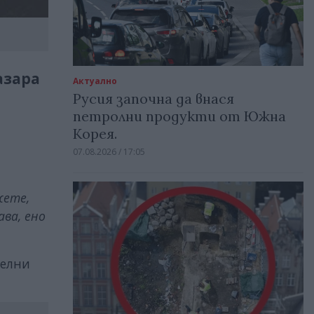
азара
Актуално
Русия започна да внася
петролни продукти от Южна
Корея.
07.08.2026 / 17:05
жете,
ава, ено
телни