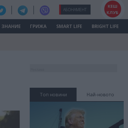
КЕШ
АБО
НАМЕНТ
КЛУБ
ЗНАНИЕ
ГРИЖА
SMART LIFE
BRIGHT LIFE
Реклама
Топ новини
Най-новото