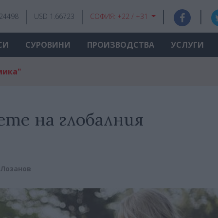
.24498
USD 1.66723
СОФИЯ:
+22 / +31
СИ
СУРОВИНИ
ПРОИЗВОДСТВА
УСЛУГИ
мика"
ете на глобалния
 Лозанов