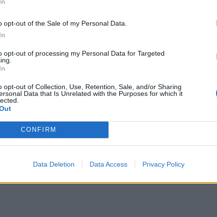
In
o opt-out of the Sale of my Personal Data.
In
to opt-out of processing my Personal Data for Targeted
М
Последвайте ни във
ВАЙ
ing.
In
o opt-out of Collection, Use, Retention, Sale, and/or Sharing
ersonal Data that Is Unrelated with the Purposes for which it
facebook
lected.
А
ВЪВ
Out
CONFIRM
тия в:
Data Deletion
Data Access
Privacy Policy