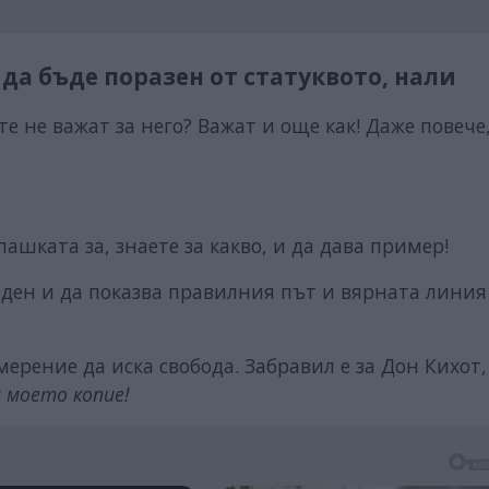
да бъде поразен от статуквото, нали
е не важат за него? Важат и още как! Даже повече
пашката за, знаете за какво, и да дава пример!
ки ден и да показва правилния път и вярната линия
мерение да иска свобода. Забравил е за Дон Кихот,
а моето копие!