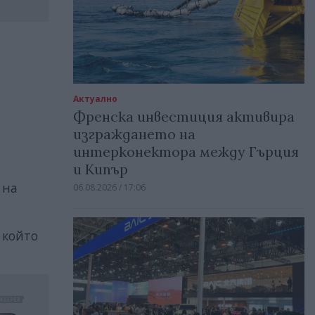
,
Актуално
Френска инвестиция активира
изграждането на
интерконектора между Гърция
и Кипър
 на
06.08.2026 / 17:06
 който