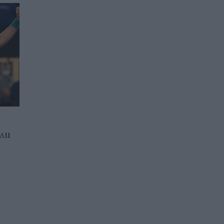
ли
Само трима тенисисти
от Топ 100 в рейтингите
на ATP и WTA не са
ваксинирани срещу COVID
20.01.2022 / 07:38