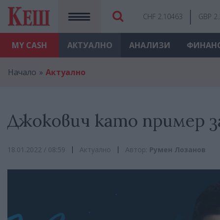
CHF 2.10463
GBP 2
MY
CASH
АКТУАЛНО
АНАЛИЗИ
ФИНАН
Начало
Актуално
Джокович като пример з
18.01.2022 / 08:59
Актуално
Автор:
Румен Лозанов