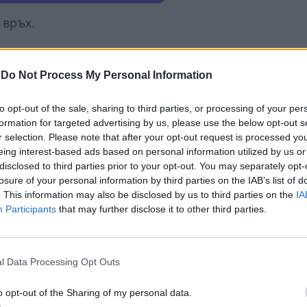
 връх.
о, но в друго измерение - за отстрел.
-
Do Not Process My Personal Information
окович е готовността на федералното правител
to opt-out of the sale, sharing to third parties, or processing of your per
formation for targeted advertising by us, please use the below opt-out s
росто въз основа на неговите идеи за това какв
r selection. Please note that after your opt-out request is processed y
 на Оруел и е много обезпокоително за общество, 
eing interest-based ads based on personal information utilized by us or
о и свободата на мисълта“, заяви говорителят н
disclosed to third parties prior to your opt-out. You may separately opt-
с.
losure of your personal information by third parties on the IAB’s list of
. This information may also be disclosed by us to third parties on the
IA
 края на Новак на световната тенис сцена. Да види
Participants
that may further disclose it to other third parties.
l Data Processing Opt Outs
o opt-out of the Sharing of my personal data.
ИЧКИ НОВИНИ »