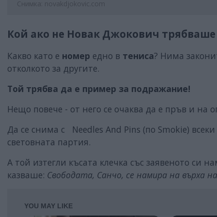
Снимка: novakdjokovic.com
Кой ако не Новак Джокович трябваше 
Какво като е
номер
едно в
тениса
? Нима законит
отколкото за другите.
Той трябва да е пример за подражание!
Нещо повече - от него се очаква да е пръв и на о
Да се снима с Needles And Pins (по Smokie) все
световната партия.
А той изтегли късата клечка със заявеното си на
казваше:
Свободата, Санчо, се намира на върха н