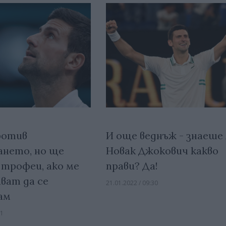
ротив
И още веднъж - знаеше 
ането, но ще
Новак Джокович какво
трофеи, ако ме
прави? Да!
ват да се
21.01.2022 / 09:30
ам
01