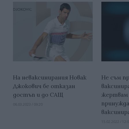
На неваксинирания Новак
Не съм п
Джокович бе отказан
ваксинир
достъп и до САЩ
жертвам 
принужда
06.03.2023 / 09:20
ваксинир
15.02.2022 / 12: