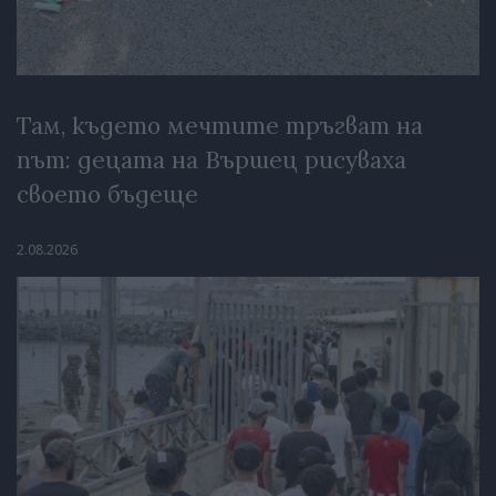
Там, където мечтите тръгват на
път: децата на Вършец рисуваха
своето бъдеще
2.08.2026