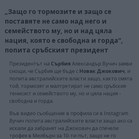
„Защо го тормозите и защо се
поставяте не само над него и
семейството му, но и над цяла
нация, която е свободна и горда“,
попита сръбският президент
Президентът на
Сърбия
Александър Вучич заяви
снощи, че Сърбия ще бъде с
Новак Джокович
, и
попита австралийските власти защо, както смята
той, тормозят и малтретират не само сръбския
тенисист и семейството му, но и цяла нация -
свободна и горда.
Във видео съобщение в профила си в Instagram
Вучич попита австралийските власти защо ако са
искали да забранят на Джокович да спечели
трофея в Мелбърн за 10-ти път, защо не го