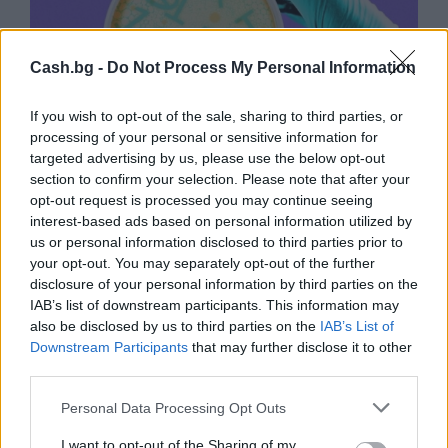
Cash.bg -
Do Not Process My Personal Information
If you wish to opt-out of the sale, sharing to third parties, or
processing of your personal or sensitive information for
targeted advertising by us, please use the below opt-out
section to confirm your selection. Please note that after your
opt-out request is processed you may continue seeing
Изкуствен интелект за първи път
interest-based ads based on personal information utilized by
създаде нови жизнеспособни вируси
us or personal information disclosed to third parties prior to
your opt-out. You may separately opt-out of the further
07.08.2026 / 15:30
disclosure of your personal information by third parties on the
IAB’s list of downstream participants. This information may
also be disclosed by us to third parties on the
IAB’s List of
Downstream Participants
that may further disclose it to other
third parties.
Personal Data Processing Opt Outs
I want to opt-out of the Sharing of my