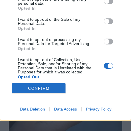
personal data.
Opted In
I want to opt-out of the Sale of my
Personal Data.
Opted In
Астронавти на NASA излязоха в
I want to opt-out of processing my
Personal Data for Targeted Advertising.
открития космос
Opted In
07.08.2026 / 15:00
I want to opt-out of Collection, Use,
Retention, Sale, and/or Sharing of my
Personal Data that Is Unrelated with the
Purposes for which it was collected.
Opted Out
CONFIRM
Data Deletion
Data Access
Privacy Policy