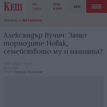
MY
КЕШ
АБО
CASH
КЛУБ
Начало
Актуално
Александър Вучич: Защо
тормозите Новак,
семейството му и нацията?
15.01.2022 / 10:29
Актуално
Текст:
Румен Лозанов