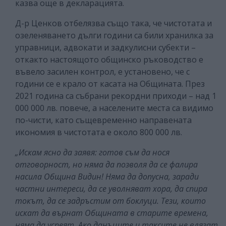
казва още в декларацията.
Д-р Ценков отбелязва също така, че чистотата и
озеленяването дълги години са били хранилка за
управници, адвокати и задкулисни субекти –
откакто настоящото общинско ръководство е
въвело засилен контрол, е установено, че с
години се е крало от касата на Общината. През
2021 година са събрани рекордни приходи – над 1
000 000 лв. повече, а населените места са видимо
по-чисти, като същевременно направената
икономия в чистотата е около 800 000 лв.
„Искам ясно да заявя: готов съм да нося
отговорност, но няма да позволя да се фалира
насила Община Видин! Няма да допусна, заради
частни интереси, да се уволняват хора, да спира
токът, да се задръстим от боклуци. Тези, които
искат да върнат Общината в старите времена,
няма да успеят. Ако данъците и таксите не влязат