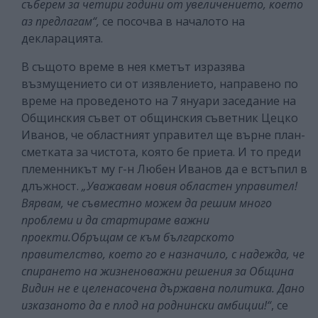
съберем за четири години от увеличението, което
аз предлагам“,
се посочва в началото на
декларацията.
В същото време в нея кметът изразява
възмущението си от изявлението, направено по
време на проведеното на 7 януари заседание на
Общинския съвет от общинския съветник Цецко
Иванов, че областният управител ще върне план-
сметката за чистота, която бе приета. И то преди
племенникът му г-н Любен Иванов да е встъпил в
длъжност.
„Уважавам новия областен управител!
Вярвам, че съвместно можем да решим много
проблеми и да стартираме важни
проекти.Обръщам се към българското
правителство, което го е назначило, с надежда, че
спирането на жизненоважни решения за Община
Видин не е целенасочена държавна политика. Дано
изказаното да е плод на роднински амбиции!“
, се