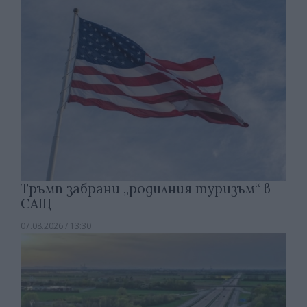
Тръмп забрани „родилния туризъм“ в
САЩ
07.08.2026 / 13:30