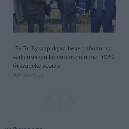
„Ел Би Булгарикум“ вече работи на
максимален капацитет и със 100%
българско мляко
30.01.2024 / 17:30
Previous
Previous