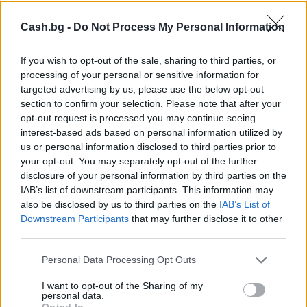
НАЙ-НОВОТО
Cash.bg -
Do Not Process My Personal Information
If you wish to opt-out of the sale, sharing to third parties, or
processing of your personal or sensitive information for
targeted advertising by us, please use the below opt-out
section to confirm your selection. Please note that after your
opt-out request is processed you may continue seeing
interest-based ads based on personal information utilized by
us or personal information disclosed to third parties prior to
your opt-out. You may separately opt-out of the further
disclosure of your personal information by third parties on the
IAB’s list of downstream participants. This information may
also be disclosed by us to third parties on the
IAB’s List of
Downstream Participants
that may further disclose it to other
third parties.
Белият дом спира проекти за
възобновяема енергия в САЩ
Personal Data Processing Opt Outs
07.08.2026 / 18:00
I want to opt-out of the Sharing of my
personal data.
Opted In