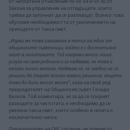
от неплатени отчисления по чл. 64 и чл. 60 от
Закона за управление на отпадъците, които
трябва да започнат да се разплащат. Всичко това
обуславя необходимостта от увеличението на
приходите от такса смет.
„Изуми ме това изказване в петък на един от
общинските съветници, който е с достатъчно
опит в политиката. Той направи много лоша
услуга на своя роднина и се надявам, че това е
негово лично мнение. Надявам се, че заедно не са
решили да спират всички важни решения, защото
това би било много жалко“
, каза на свой ред
председателят на Общинския съвет Генади
Велков. Той коментира, че за да се покрият
разходите за чистотата, е необходимо да се
увеличи такса смет, която особено в селата е
изключително ниска.
Председателят на ОбС сподели, че повече от