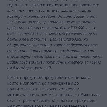
година е отлагано внасянето на предложението
за увеличение на данъците:
„Когато само за
ноември миналата година Община Видин плати
206 000 лв. за ток, при положение че за цялата
предишна година сметката беше 500 000 лв., се
видя, че няма как да се мине без увеличението на
данъците и таксите“. Велков благодари на
общинските съветници, които подкрепиха план-
сметката. „Това направиха представители от
всички групи – тези хора поставиха интересите на
Видин пред всякакви партийни интереси, за което
им благодаря“
, каза той.
Кметът представи пред медиите и писмата,
които е изпратил до президента и до
правителството с няколко конкретни
мотивирани искания. На първо място, Видин да е
един от регионите, в който да се изгради нова
индустриална зона с цел разкриването на