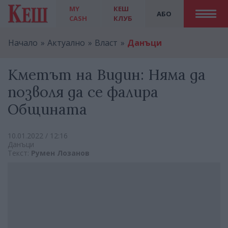
MY
КЕШ
АБО
CASH
КЛУБ
Начало
Актуално
Власт
Данъци
Кметът на Видин: Няма да
позволя да се фалира
Общината
10.01.2022 / 12:16
Данъци
Текст:
Румен Лозанов