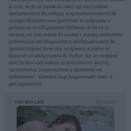
в сила, за да се справим сами, ще настоявам
президентът да лобира, а правителството да
осигури достатъчно средства за издръжка и
развитие на Общината! Надявам се да не се
налага, но съм готов да изляза с всички засегнати
работници на Общината и предприятията да
протестирам! Вече съм го правил, когато се
борихме за магистрала до Видин. Ще го направя
пак! За мен най-важни са работните места,
чистотата, сигурността и здравето на
видинчани!
“, заявява още видинският кмет в
декларацията.