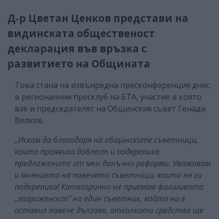
Д-р Цветан Ценков представи на
видинската общественост
декларация във връзка с
развитието на Общината
Това стана на извънредна пресконференция днес
в регионалния пресклуб на БТА, участие в която
взе и председателят на Общинския съвет Генади
Велков.
„
Искам да благодаря на общинските съветници,
които проявиха доблест и подкрепиха
предложените от мен данъчни реформи. Уважавам
и мнението на повечето съветници, които не ги
подкрепиха! Категорично не приемам фалшивата
„загриженост” на един съветник, който ни е
оставил повече дългове, отколкото средства ще