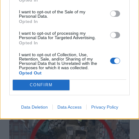
I want to opt-out of the Sale of my
Personal Data.
Opted In
I want to opt-out of processing my
Personal Data for Targeted Advertising.
Opted In
I want to opt-out of Collection, Use,
Retention, Sale, and/or Sharing of my
Personal Data that Is Unrelated with the
Purposes for which it was collected.
Opted Out
Русия започна да внася петролни
CONFIRM
продукти от Южна Корея.
07.08.2026 / 17:05
Data Deletion
Data Access
Privacy Policy