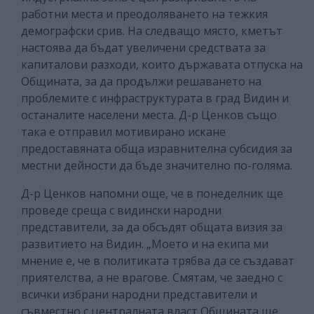
работни места и преодоляването на тежкия
демографски срив. На следващо място, кметът
настоява да бъдат увеличени средствата за
капиталови разходи, които държавата отпуска на
Общината, за да продължи решаването на
проблемите с инфраструктурата в град Видин и
останалите населени места. Д-р Ценков също
така е отправил мотивирано искане
предоставяната обща изравнителна субсидия за
местни дейности да бъде значително по-голяма.
Д-р Ценков напомни още, че в понеделник ще
проведе среща с видински народни
представители, за да обсъдят общата визия за
развитието на Видин. „Моето и на екипа ми
мнение е, че в политиката трябва да се създават
приятелства, а не врагове. Смятам, че заедно с
всички избрани народни представители и
съвместно с централната власт Общината ще