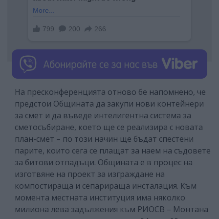
На пресконференцията отново бе напомнено, че
предстои Общината да закупи нови контейнери
за смет и да въведе интелигентна система за
сметосъбиране, което ще се реализира с новата
план-смет – по този начин ще бъдат спестени
парите, които сега се плащат за наем на съдовете
за битови отпадъци. Общината е в процес на
изготвяне на проект за изграждане на
компостираща и сепарираща инсталация. Към
момента местната институция има няколко
милиона лева задължения към РИОСВ – Монтана