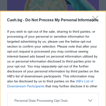
Cash.bg -
Do Not Process My Personal Information
If you wish to opt-out of the sale, sharing to third parties, or
processing of your personal or sensitive information for
targeted advertising by us, please use the below opt-out
section to confirm your selection. Please note that after your
Изкуствен интелект за първи път
opt-out request is processed you may continue seeing
създаде нови жизнеспособни вируси
interest-based ads based on personal information utilized by
us or personal information disclosed to third parties prior to
07.08.2026 / 15:30
your opt-out. You may separately opt-out of the further
disclosure of your personal information by third parties on the
IAB’s list of downstream participants. This information may
also be disclosed by us to third parties on the
IAB’s List of
Downstream Participants
that may further disclose it to other
third parties.
Personal Data Processing Opt Outs