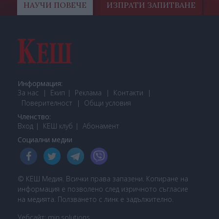
НАУЧИ ПОВЕЧЕ
ИЗПРАТИ ЗАПИТВАНЕ
Информация:
За нас
Екип
Реклама
Контакти
Поверителност
Общи условия
Членство:
Вход
КЕШ клуб
Або
намент
Социални медии
© КЕШ Медия. Всички права запазени. Копиране на
информация е позволено след изричното съгласие
на медията. Ползването с линк е задължително.
Уебсайт:
min.solutions