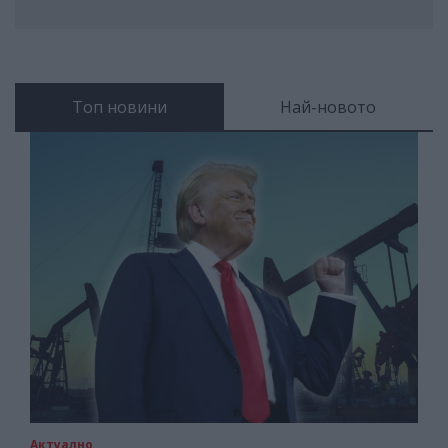
Топ новини
Най-новото
Актуално