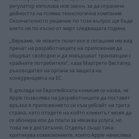
регулатор използва нов закон, за да ограничи
дейността на голяма технологична компания.
Окончателното решение по този въпрос ще бъде
взето не по-късно от март следващата година.
„Вярваме, че новите политики в сегашния им вид
пречат на разработчиците на приложения да
общуват свободно и да извършват транзакции с
крайните потребители“, каза Маргрете Вестагер,
ръководител на органа за защита на
конкуренцията на ЕС.
В доклада на Европейската комисия се казва, че
Apple позволява на разработчиците да поставят
връзка в приложението си към уебсайт на трета
страна, като отидете на който клиентът може да
се абонира или да плати за някаква услуга, но
това не е достатъчно.
Отделът също така
критикува комисионните, които Apple начислява