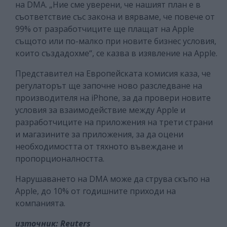
на DMA. „Ние сме уверени, че нашият план е в
съответствие със закона и вярваме, че повече от
99% от разработчиците ще плащат на Apple
същото или по-малко при новите бизнес условия,
които създадохме“, се казва в изявление на Apple.
Представител на Европейската комисия каза, че
регулаторът ще започне ново разследване на
производителя на iPhone, за да провери новите
условия за взаимодействие между Apple и
разработчиците на приложения на трети страни
и магазините за приложения, за да оцени
необходимостта от тяхното въвеждане и
пропорционалността.
Нарушаването на DMA може да струва скъпо на
Apple, до 10% от годишните приходи на
компанията.
източник: Reuters