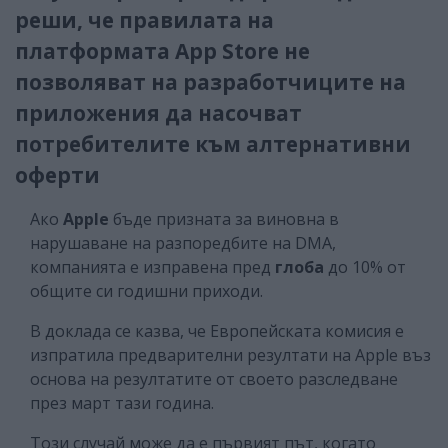
реши, че правилата на
платформата App Store не
позволяват на разработчиците на
приложения да насочват
потребителите към алтернативни
оферти
Ако
Apple
бъде призната за виновна в
нарушаване на разпоредбите на DMA,
компанията е изправена пред
глоба
до 10% от
общите си годишни приходи.
В доклада се казва, че Европейската комисия е
изпратила предварителни резултати на Apple въз
основа на резултатите от своето разследване
през март тази година.
Този случай може да е първият път, когато