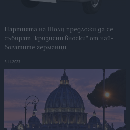
Партията на Шолц предложи да се
събират "кризисни вноски" от най-
богатите германци
6.11.2023