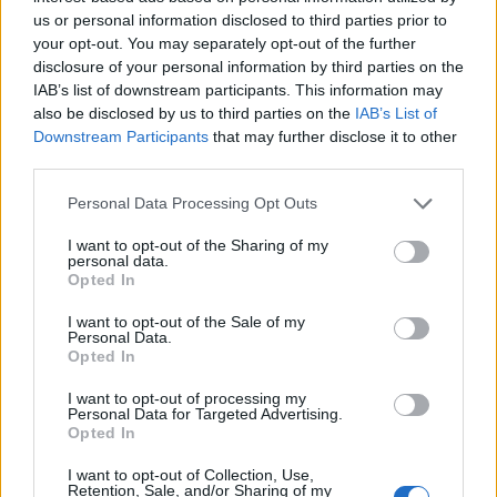
us or personal information disclosed to third parties prior to
your opt-out. You may separately opt-out of the further
disclosure of your personal information by third parties on the
IAB’s list of downstream participants. This information may
also be disclosed by us to third parties on the
IAB’s List of
Downstream Participants
that may further disclose it to other
third parties.
Personal Data Processing Opt Outs
Изкуствен интелект за първи път
I want to opt-out of the Sharing of my
създаде нови жизнеспособни вируси
personal data.
Opted In
07.08.2026 / 15:30
I want to opt-out of the Sale of my
Personal Data.
Opted In
I want to opt-out of processing my
Personal Data for Targeted Advertising.
Opted In
I want to opt-out of Collection, Use,
Retention, Sale, and/or Sharing of my