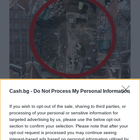
Древен храм на почти 900 години
Cash.bg -
Do Not Process My Personal Information
откриха под кафене за сладолед в
Полша
If you wish to opt-out of the sale, sharing to third parties, or
07.08.2026 / 16:00
processing of your personal or sensitive information for
targeted advertising by us, please use the below opt-out
section to confirm your selection. Please note that after your
opt-out request is processed you may continue seeing
interest-based ads based on personal information utilized by