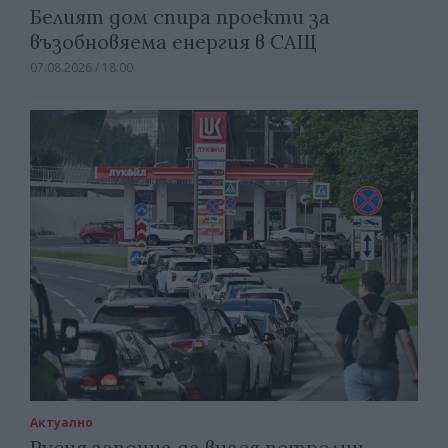
Белият дом спира проекти за
възобновяема енергия в САЩ
07.08.2026 / 18:00
Актуално
Русия започна да внася петролни