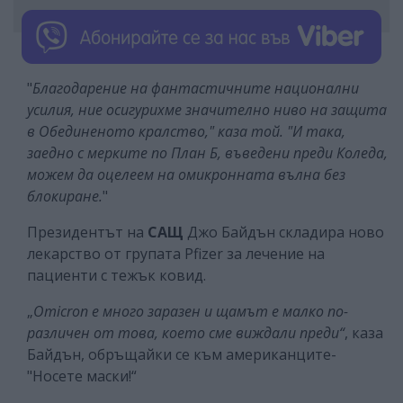
"
Благодарение на фантастичните национални
усилия, ние осигурихме значително ниво на защита
в Обединеното кралство," каза той. "И така,
заедно с мерките по План Б, въведени преди Коледа,
можем да оцелеем на омикронната вълна без
блокиране.
"
Президентът на
САЩ
Джо Байдън складира ново
лекарство от групата Pfizer за лечение на
пациенти с тежък ковид.
„
Omicron е много заразен и щамът е малко по-
различен от това, което сме виждали преди“
, каза
Байдън, обръщайки се към американците-
"Носете маски!“