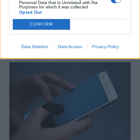
Personal Data that Is Unrelated with the
Purposes for which it was collected.
Opted Out
CONFIRM
Астронавти на NASA излязоха в
Data Deletion
Data Access
Privacy Policy
открития космос
07.08.2026 / 15:00