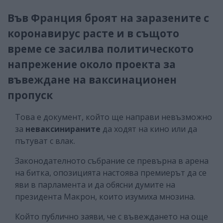
Във Франция броят на заразените с
коронавирус расте и в същото
време се засилва политическото
напрежение около проекта за
въвеждане на ваксинационен
пропуск
Това е документ, който ще направи невъзможно
за
неваксинираните
да ходят на кино или да
пътуват с влак.
Законодателното събрание се превърна в арена
на битка, опозицията настоява премиерът да се
яви в парламента и да обясни думите на
президента Макрон, които изумиха мнозина.
Който публично заяви, че с въвеждането на още