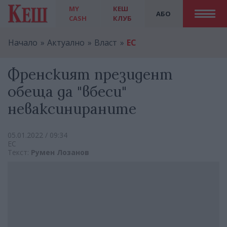
MY
КЕШ
АБО
CASH
КЛУБ
Начало
Актуално
Власт
ЕС
Френският президент
обеща да "вбеси"
неваксинираните
05.01.2022 / 09:34
ЕС
Текст:
Румен Лозанов