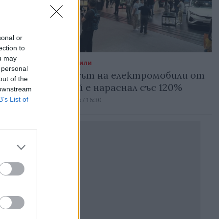
sonal or
ection to
ou may
Автомобили
 personal
Износът на електромобили от
out of the
Китай е нараснал със 120%
 downstream
B’s List of
06.08.2026 / 16:30
а във
Реклама
 2022