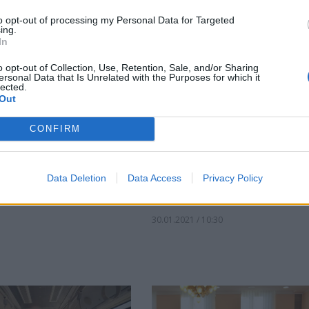
to opt-out of processing my Personal Data for Targeted
ing.
In
o opt-out of Collection, Use, Retention, Sale, and/or Sharing
ersonal Data that Is Unrelated with the Purposes for which it
lected.
Out
CONFIRM
ровите компании
Изплатени са близо 3
ират цените си
лв. за подпомагане на
Data Deletion
Data Access
Privacy Policy
автобусните превоз
30.01.2021 / 10:30