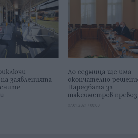
риключи
До седмица ще има
 на заявленията
окончателно решени
усните
Наредбата за
чи
таксиметров превоз
07.01.2021 / 08:00