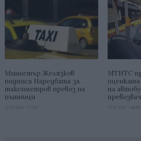
МТИТС п
Министър Желязков
оценката
подписа Наредбата за
на автоб
таксиметров превоз на
превозва
пътници
13.01.2021 / 08:00
23.01.2021 / 11:00