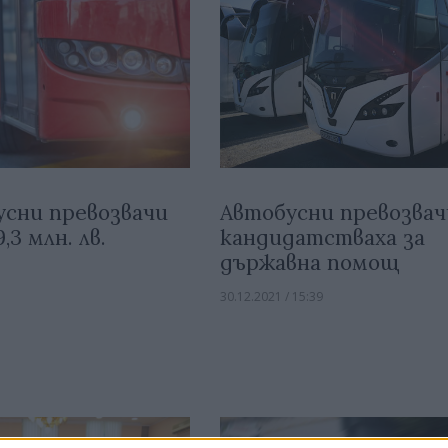
усни превозвачи
Автобусни превозвач
,3 млн. лв.
кандидатстваха за
държавна помощ
30.12.2021 / 15:39