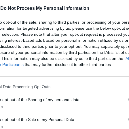
-
Do Not Process My Personal Information
to opt-out of the sale, sharing to third parties, or processing of your per
formation for targeted advertising by us, please use the below opt-out s
r selection. Please note that after your opt-out request is processed y
eing interest-based ads based on personal information utilized by us or
disclosed to third parties prior to your opt-out. You may separately opt-
losure of your personal information by third parties on the IAB’s list of
. This information may also be disclosed by us to third parties on the
IA
Participants
that may further disclose it to other third parties.
ите превозвачи
Мрежа от летящи
 да
таксита ще стартир
стват за
Великобритания през
l Data Processing Opt Outs
а подкрепа
г.
17.09.2021 / 14:30
o opt-out of the Sharing of my personal data.
In
o opt-out of the Sale of my Personal Data.
In