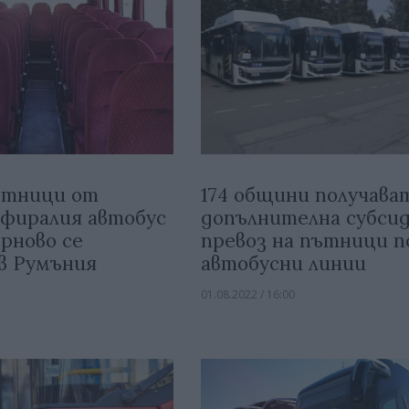
ътници от
174 общини получава
фиралия автобус
допълнителна субсид
ърново се
превоз на пътници п
в Румъния
автобусни линии
01.08.2022 / 16:00