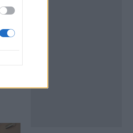
0 млн.
вачи