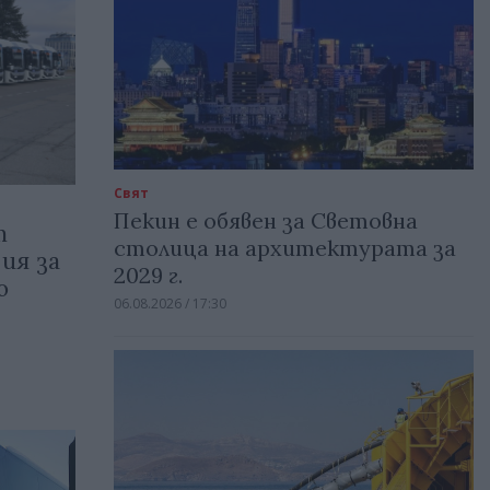
Свят
Пекин е обявен за Световна
т
столица на архитектурата за
ия за
2029 г.
о
06.08.2026 / 17:30