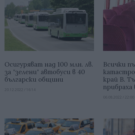
Осигуряват над 100 млн. лв.
Всички п
за "зелени" автобуси в 40
катастро
български общини
край В. Т
прибраха 
20.12.2022 / 16:14
06.08.2022 / 22:00