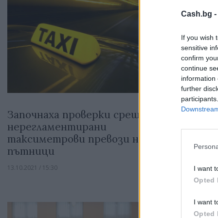
Cash.bg 
If you wish 
sensitive in
confirm you
continue se
information 
further disc
participants
Downstream 
Започнаха проверки срещу
Автобусн
нерегламентирани
ще могат
таксиметрови превози на
кандидат
Persona
пътници
финансов
13.10.2021 / 15:30
23.09.2021 / 17:28
I want t
Opted 
I want t
Opted 