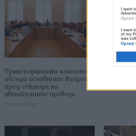
I want 
Advertis
Opted 
I want t
of my P
was col
Opted 
Транспортният министър
Таксимет
обсъди основните въпроси
актуализ
пред сектора на
11.04.2021 / 12:00
автобусните превози
15.06.2021 / 14:47