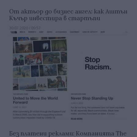
От актьор до бизнес ангел: как Аштън
Къчър инвестира в стартъпи
30.07.2020 / 09:57
Без платени реклами: Компанията The