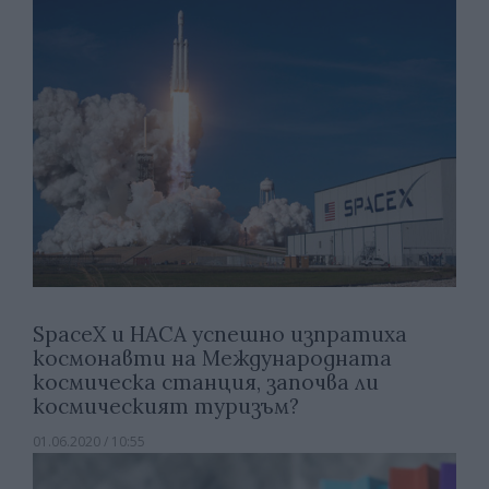
SpaceX и НАСА успешно изпратиха
космонавти на Международната
космическа станция, започва ли
космическият туризъм?
01.06.2020 / 10:55