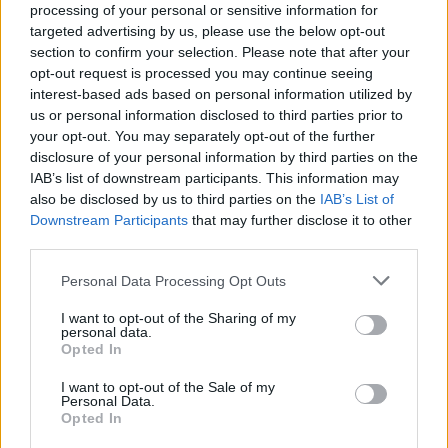
processing of your personal or sensitive information for
targeted advertising by us, please use the below opt-out
section to confirm your selection. Please note that after your
opt-out request is processed you may continue seeing
interest-based ads based on personal information utilized by
us or personal information disclosed to third parties prior to
your opt-out. You may separately opt-out of the further
disclosure of your personal information by third parties on the
IAB’s list of downstream participants. This information may
also be disclosed by us to third parties on the
IAB’s List of
Downstream Participants
that may further disclose it to other
third parties.
Съвети за стартъпи в несигурни
Personal Data Processing Opt Outs
времена
I want to opt-out of the Sharing of my
27.05.2020 / 17:39
personal data.
Opted In
I want to opt-out of the Sale of my
Personal Data.
Opted In