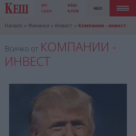
MY
КЕШ
АБО
CASH
КЛУБ
Начало
Финанси
Инвест
Компании - инвест
КОМПАНИИ -
Всичко от
ИНВЕСТ