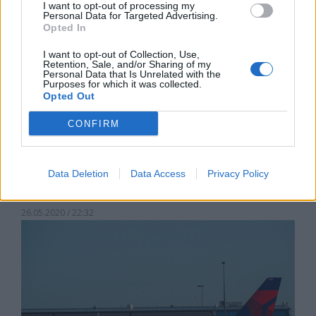
I want to opt-out of processing my
Personal Data for Targeted Advertising.
Opted In
I want to opt-out of Collection, Use,
Retention, Sale, and/or Sharing of my
Personal Data that Is Unrelated with the
Purposes for which it was collected.
Opted Out
CONFIRM
Google изтри милиони негативни
ревюта за TikTok, рейтингът на
Data Deletion
Data Access
Privacy Policy
приложението е критично нисък
26.05.2020 / 22:32