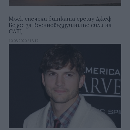
Мъск спечели битката срещу Джеф
Безос за Военновъздушните сили на
САЩ
10.08.2020 / 18:17