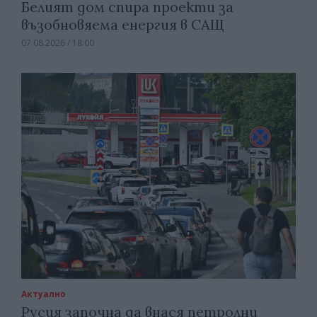
Белият дом спира проекти за
възобновяема енергия в САЩ
07.08.2026 / 18:00
Актуално
Русия започна да внася петролни