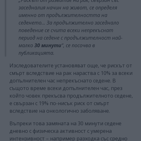
„Рискът от развитие на рак, свързан със
заседналия начин на живот, се определя
именно от продължителността на
седенето... За продължително заседнало
поведение се счита всеки непрекъснат
период на седене с продължителност най-
малко
30 минути
“, се посочва в
публикацията.
Изследователите установяват още, че рискът от
смърт вследствие на рак нараства с
10% за всеки
допълнителен час непрекъснато седене. В
същото време всеки допълнителен час, през
който човек прекъсва продължителното седене,
е свързан с 19% по-нисък риск от смърт
вследствие на онкологично заболяване.
Въпреки това замяната на 30 минути седене
дневно с физическа активност с умерена
интензивност – например разходка със средно