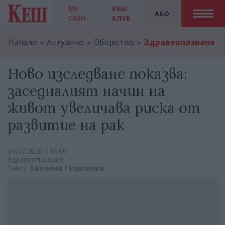
MY
КЕШ
АБО
CASH
КЛУБ
Начало
Актуално
Общество
Здравеопазване
Ново изследване показва:
заседналият начин на
живот увеличава риска от
развитие на рак
04.07.2026 / 18:00
Здравеопазване
Текст:
Евелина Георгиева