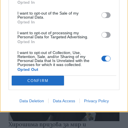
Opted In
Франция ще забрани рекламните
I want to opt-out of the Sale of my
Personal Data.
обаждания без съгласието на
Opted In
абонатите от 11 август
I want to opt-out of processing my
07.08.2026 / 14:30
Personal Data for Targeted Advertising.
Opted In
I want to opt-out of Collection, Use,
Retention, Sale, and/or Sharing of my
Personal Data that Is Unrelated with the
Purposes for which it was collected.
Opted Out
CONFIRM
Data Deletion
Data Access
Privacy Policy
Хирошима призова за мир и