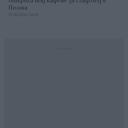
откриха под кафене за сладолед в
Полша
07.08.2026 / 16:00
Реклама