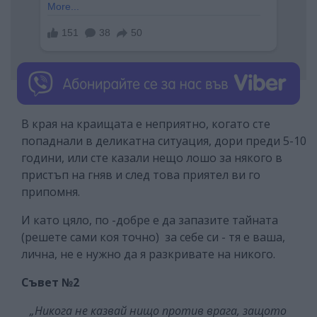
В края на краищата е неприятно, когато сте
попаднали в деликатна ситуация, дори преди 5-10
години, или сте казали нещо лошо за някого в
пристъп на гняв и след това приятел ви го
припомня.
И като цяло, по -добре е да запазите тайната
(решете сами коя точно) за себе си - тя е ваша,
лична, не е нужно да я разкривате на никого.
Съвет №2
„Никога не казвай нищо против врага, защото