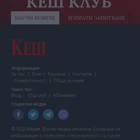
КЕШ КЛУБ
НАУЧИ ПОВЕЧЕ
ИЗПРАТИ ЗАПИТВАНЕ
Информация:
За нас
Екип
Реклама
Контакти
Поверителност
Общи условия
Членство:
Вход
КЕШ клуб
Або
намент
Социални медии
© КЕШ Медия. Всички права запазени. Копиране на
информация е позволено след изричното съгласие