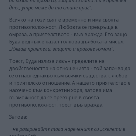
би казал на врага си, защото който ти е приятел
днес, утре може да ти стане враг“.
Всичко на този свят е временно и има своята
противоположност. Любовта се превръща в
омраза, а приятелството - във вражда. Ето защо
Буда веднъж е казал толкова дълбоката мисъл:
„
Нямам приятели, защото и врагове нямам“.
Тоест, Буда излиза извън пределите на
двойствеността на отношенията - той започва да
се отнася еднакво към всички същества: с любов
и приятелско отношение. А нашето приятелство е
насочено към конкретни хора, затова има
възможност да се превърне в своята
противоположност, тоест във вражда.
Затова:
не разкривайте така наречените си „скелети в