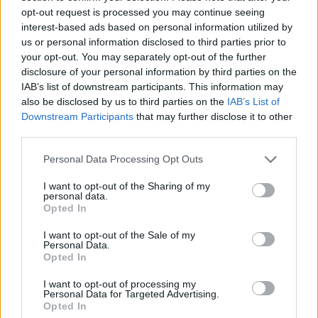
Износът на електромобили от Китай
opt-out request is processed you may continue seeing
е нараснал със 120%
interest-based ads based on personal information utilized by
us or personal information disclosed to third parties prior to
06.08.2026 / 16:30
your opt-out. You may separately opt-out of the further
disclosure of your personal information by third parties on the
IAB’s list of downstream participants. This information may
also be disclosed by us to third parties on the
IAB’s List of
Downstream Participants
that may further disclose it to other
third parties.
Personal Data Processing Opt Outs
I want to opt-out of the Sharing of my
personal data.
Opted In
I want to opt-out of the Sale of my
Personal Data.
Opted In
Ню Йорк стана 14-ият щат на САЩ, в
който е разрешена евтаназията
I want to opt-out of processing my
Personal Data for Targeted Advertising.
06.08.2026 / 16:00
Opted In