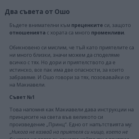
Два съвета от Ошо
Бъдете внимателни към
преценките
си, защото
отношенията
с хората са много
променливи
.
Обикновено си мислим, че тъй като приятелите са
ни много близки, значи можем да споделяме
всичко с тях. Но дори и приятелството да е
истинско, все пак има две опасности, за които
забравяме. И Ошо говори за тях, позовавайки се
на Макиавели.
Съвет №1
Това напомня как Макиавели дава инструкции на
принцесите на света във великото си
произведение „Принц“. Едно от напътствията му:
„
Никога не казвай на приятеля си нищо, което не