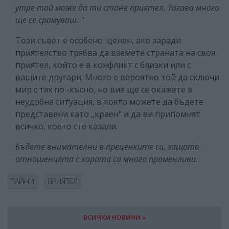
утре той може да ти стане приятел. Тогава много
ще се срамуваш. "
Този съвет е особено ценен, ако заради
приятелство трябва да вземете страната на своя
приятел, който е в конфликт с близки или с
вашите другари. Много е вероятно той да сключи
мир с тях по -късно, но вие ще се окажете в
неудобна ситуация, в която можете да бъдете
представени като „краен“ и да ви припомнят
всичко, което сте казали.
Бъдете внимателни в преценките си, защото
отношенията с хората са много променливи.
ТАЙНИ
ПРИЯТЕЛ
ВСИЧКИ НОВИНИ »