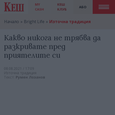
MY
КЕШ
АБО
CASH
КЛУБ
Начало
Bright Life
Източна традиция
Какво никога не трябва да
разкривате пред
приятелите си
08.08.2021 / 17:09
Източна традиция
Текст:
Румен Лозанов