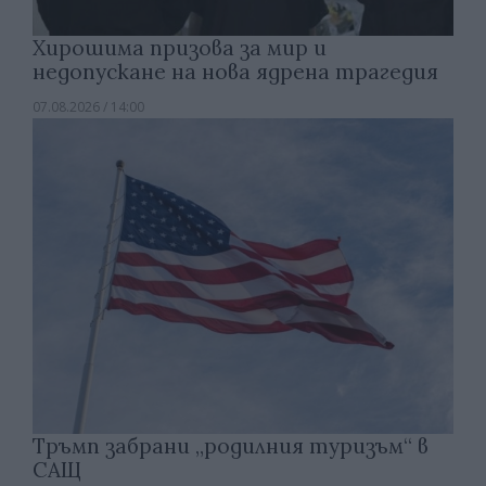
Хирошима призова за мир и
недопускане на нова ядрена трагедия
07.08.2026 / 14:00
Тръмп забрани „родилния туризъм“ в
САЩ