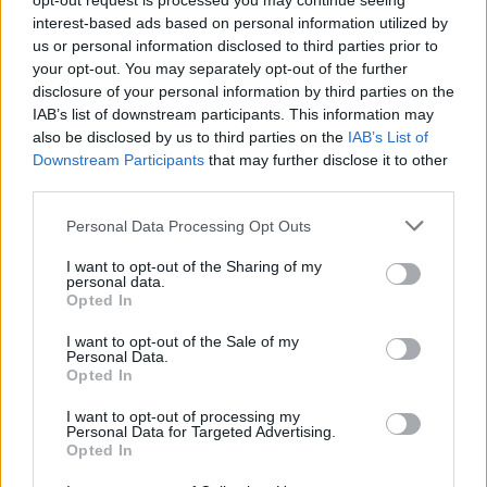
opt-out request is processed you may continue seeing
07.08.2026 / 17:05
interest-based ads based on personal information utilized by
us or personal information disclosed to third parties prior to
your opt-out. You may separately opt-out of the further
disclosure of your personal information by third parties on the
IAB’s list of downstream participants. This information may
also be disclosed by us to third parties on the
IAB’s List of
Downstream Participants
that may further disclose it to other
third parties.
Personal Data Processing Opt Outs
I want to opt-out of the Sharing of my
personal data.
Opted In
I want to opt-out of the Sale of my
Древен храм на почти 900 години
Personal Data.
откриха под кафене за сладолед в
Opted In
Полша
I want to opt-out of processing my
Personal Data for Targeted Advertising.
07.08.2026 / 16:00
Opted In