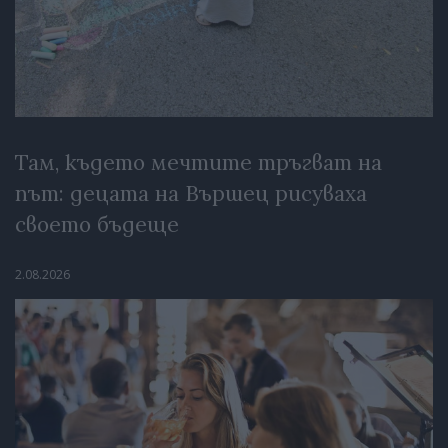
Там, където мечтите тръгват на
път: децата на Вършец рисуваха
своето бъдеще
2.08.2026