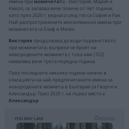
имена при
момичетат
а - Виктория, Мария и
Никол, се запазва вече повече от пет години,
като през 2020 г. веднага след тях са София и Рая.
Най-разпространените мюсюлмански имена при
момичетата са Елиф и Мелек.
Виктория
продължава да води първенството
при момичетата, въпреки че броят на
живородените момичета с това име (722)
намалява вече трета поредна година.
През последните няколко години начело в
класацията на най-предпочитаните имена за
новородените момчета в България са Георги и
Александър. През 2020 г. на първо място е
Александър
.