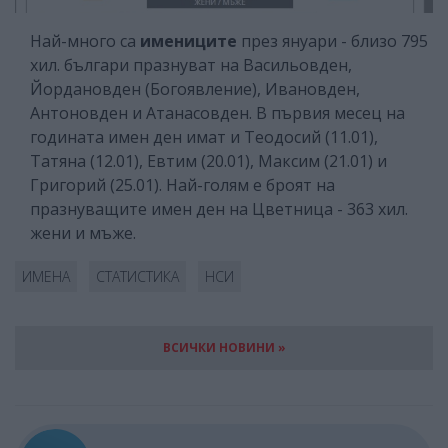
Най-много са
имениците
през януари - близо 795
хил. българи празнуват на Васильовден,
Йордановден (Богоявление), Ивановден,
Антоновден и Атанасовден. В първия месец на
годината имен ден имат и Теодосий (11.01),
Татяна (12.01), Евтим (20.01), Максим (21.01) и
Григорий (25.01). Най-голям е броят на
празнуващите имен ден на Цветница - 363 хил.
жени и мъже.
ИМЕНА
СТАТИСТИКА
НСИ
ВСИЧКИ НОВИНИ »