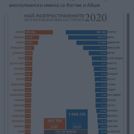
мюсюлмански имена са Фатме и Айше.