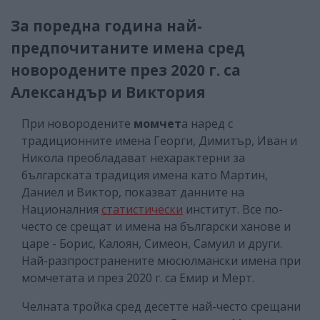
За поредна година най-
предпочитаните имена сред
новородените през 2020 г. са
Александър и Виктория
При новородените
момчет
а наред с
традиционните имена Георги, Димитър, Иван и
Никола преобладават нехарактерни за
българската традиция имена като Мартин,
Даниел и Виктор, показват данните на
Националния
статистически
институт. Все по-
често се срещат и имена на български ханове и
царе - Борис, Калоян, Симеон, Самуил и други.
Най-разпространените мюсюлмански имена при
момчетата и през 2020 г. са Емир и Мерт.
Челната тройка сред десетте най-често срещани