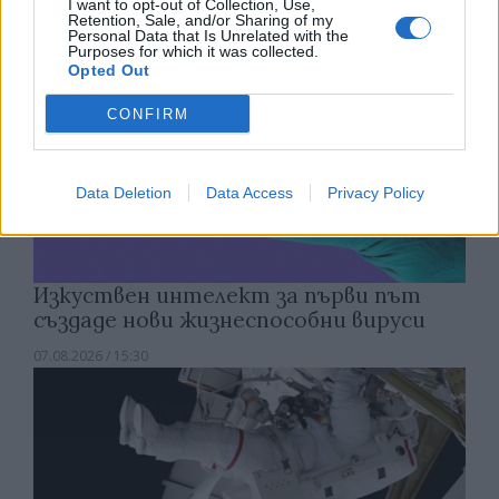
I want to opt-out of Collection, Use,
Retention, Sale, and/or Sharing of my
Personal Data that Is Unrelated with the
Purposes for which it was collected.
Opted Out
CONFIRM
Data Deletion
Data Access
Privacy Policy
Изкуствен интелект за първи път
създаде нови жизнеспособни вируси
07.08.2026 / 15:30