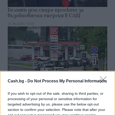
Белият дом спира проекти за
възобновяема енергия в САЩ
07.08.2026 / 18:00
Cash.bg -
Do Not Process My Personal Information
If you wish to opt-out of the sale, sharing to third parties, or
processing of your personal or sensitive information for
Русия започна да внася петролни
targeted advertising by us, please use the below opt-out
продукти от Южна Корея.
section to confirm your selection. Please note that after your