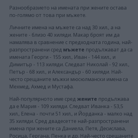
Разнообразието на имената при жените остава
по-голямо от това при мъжете.
Личните имена на мъжете са над 30 хил., а на
жените - близо 40 хиляди. Макар броят им да
намалява в сравнение с предходната година, най-
разпространени сред
мъжете
продължават да са
имената Георги - 155 хил., Иван - 144 хил., и
Димитър - 113 хиляди. Следват Николай - 92 хил.,
Петър - 68 хил., и Александър - 60 хиляди. Най-
често срещаните мъжки мюсюлмански имена са
Мехмед, Ахмед и Мустафа.
Най-популярното име сред
жените
продължава
да е Мария - 109 хиляди. Следват Иванка - 53,5
хил., Елена - почти 51 хил., и Йорданка - малко над
35 хиляди. Сред двадесетте най-разпространени
имена при жените са Даниела, Петя, Десислава,
Росица, Гергана, Пенка и др. Най-често срещаните