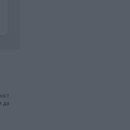
ост.
и да