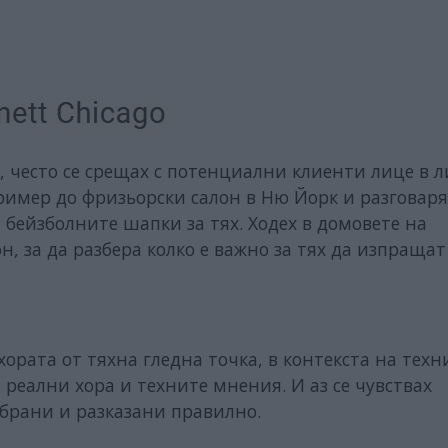
, често се срещах с потенциални клиенти лице в л
пример до фризьорски салон в Ню Йорк и разговаря
бейзболните шапки за тях. Ходех в домовете на
, за да разбера колко е важно за тях да изпращат
ората от тяхна гледна точка, в контекста на техн
 реални хора и техните мнения. И аз се чувствах
збрани и разказани правилно.