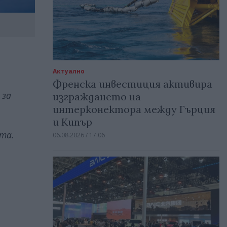
Актуално
Френска инвестиция активира
 за
изграждането на
интерконектора между Гърция
и Кипър
та.
06.08.2026 / 17:06