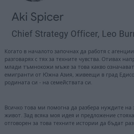
Когато в началото започнах да работя с агенции
разговарях с тях за техните чувства. Отивах на
млади тъмнокожи мъже за това какво означават 
емигранти от Южна Азия, живеещи в град Едисон
родината си - на семействата си.
Всичко това ми помогна да разбера нуждите на х
живот. Зад всяка моя идея и предложение стояха
отговорен за това техните истории да бъдат ра