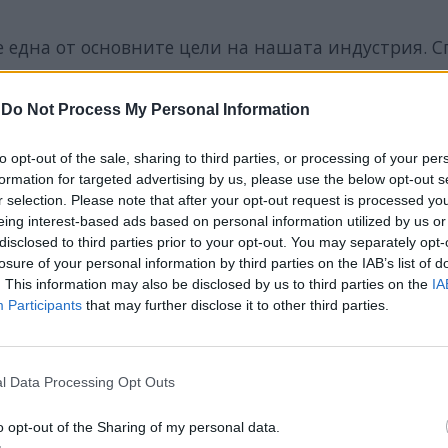
е една от основните цели на нашата индустрия. С
а да играят решаваща роля в този процес и да се
ога да откроя пет цели, които да ни помогнат да
-
Do Not Process My Personal Information
да осигурим мултикултурна репрезентация.
to opt-out of the sale, sharing to third parties, or processing of your per
formation for targeted advertising by us, please use the below opt-out s
r selection. Please note that after your opt-out request is processed y
eing interest-based ads based on personal information utilized by us or
disclosed to third parties prior to your opt-out. You may separately opt-
losure of your personal information by third parties on the IAB’s list of
. This information may also be disclosed by us to third parties on the
IA
трудниците за преимущество;
Participants
that may further disclose it to other third parties.
клиенти;
итория;
l Data Processing Opt Outs
есите на нашата аудитория;
щото се.
o opt-out of the Sharing of my personal data.