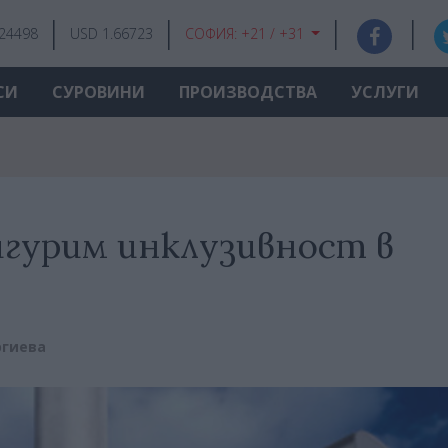
.24498
USD 1.66723
СОФИЯ:
+21 / +31
СИ
СУРОВИНИ
ПРОИЗВОДСТВА
УСЛУГИ
игурим инклузивност в
ргиева