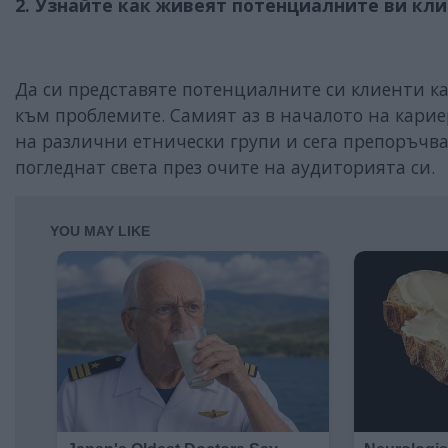
2. Узнайте как живеят потенциалните ви кл
Да си представяте потенциалните си клиенти ка
към проблемите. Самият аз в началото на кариер
на различни етнически групи и сега препоръчва
погледнат света през очите на аудиторията си.