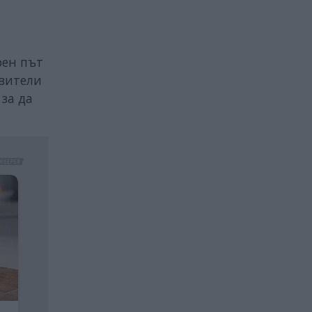
рен път
авители
за да