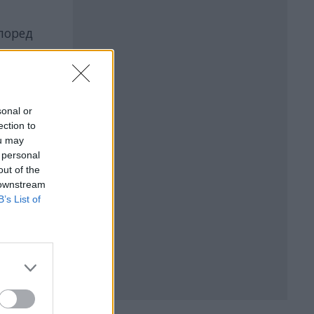
поред
sonal or
ection to
ou may
 personal
out of the
 downstream
B’s List of