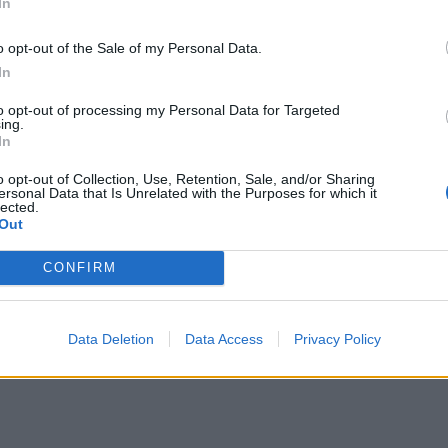
In
ителите си
o opt-out of the Sale of my Personal Data.
In
to opt-out of processing my Personal Data for Targeted
ing.
олямо е разнообразието сред вашите служители, т
In
зприемайте необходимостта от наемане на предста
дава огромно предимство и ви позволява да получ
o opt-out of Collection, Use, Retention, Sale, and/or Sharing
ersonal Data that Is Unrelated with the Purposes for which it
.
lected.
Out
CONFIRM
и групи и етнически малцинства, за да ви бъде п
ете правилно да представите реалността на
Data Deletion
Data Access
Privacy Policy
сновните задачи на специалистите по стратегическ