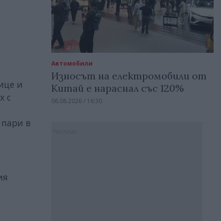
Автомобили
Износът на електромобили от
ице и
Китай е нараснал със 120%
х с
06.08.2026 / 16:30
 пари в
Реклама
ия