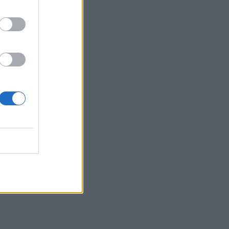
олкова
вители
авате
о-лесно
о