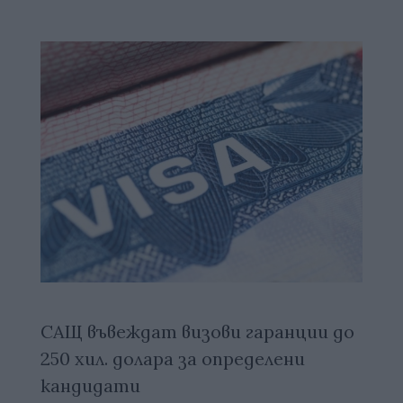
САЩ въвеждат визови гаранции до
250 хил. долара за определени
кандидати