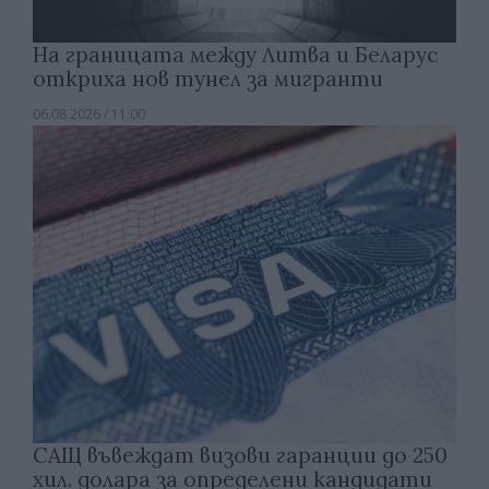
На границата между Литва и Беларус
откриха нов тунел за мигранти
06.08.2026 / 11:00
САЩ въвеждат визови гаранции до 250
хил. долара за определени кандидати