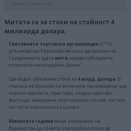
Снимка: Pixabay.com
Митата са за стоки на стойност 4
милиарда долара.
Световната търговска организация
(СТО)
упълномощи Европейския съюз да наложи на
Съединените щати
мита
заради субсидиите,
отпуснати на концерна „Боинг".
Ще бъдат обложени стоки за
4 млрд. долара
. В
списъка на Брюксел са включени произведени зад
океана самолети, трактори, сладки картофи,
фъстъци, замразени портокалови сокове, тютюн,
кетчуп и тихоокеанска сьомга.
Миналата година
беше разрешено на
Вашингтон да обмити европейски стоки за