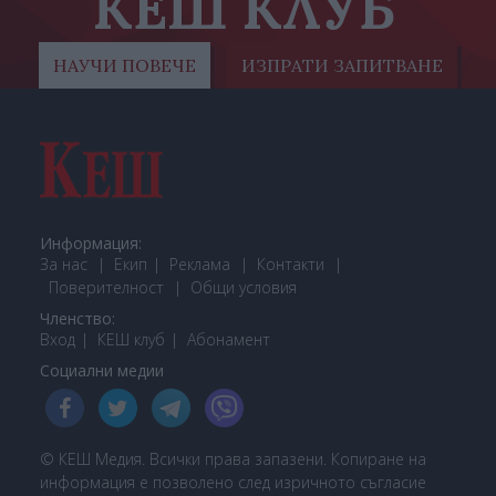
КЕШ КЛУБ
НАУЧИ ПОВЕЧЕ
ИЗПРАТИ ЗАПИТВАНЕ
Информация:
За нас
Екип
Реклама
Контакти
Поверителност
Общи условия
Членство:
Вход
КЕШ клуб
Або
намент
Социални медии
© КЕШ Медия. Всички права запазени. Копиране на
информация е позволено след изричното съгласие