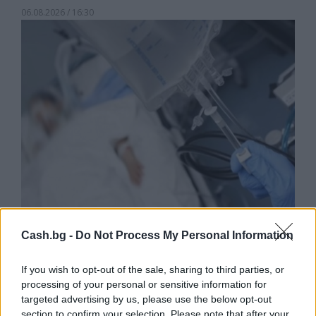
06.08.2026 / 16:30
Ню Йорк стана 14-ият щат на САЩ, в
Cash.bg -
Do Not Process My Personal Information
който е разрешена евтаназията
If you wish to opt-out of the sale, sharing to third parties, or
06.08.2026 / 16:00
processing of your personal or sensitive information for
targeted advertising by us, please use the below opt-out
section to confirm your selection. Please note that after your