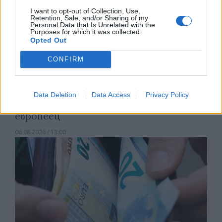
I want to opt-out of Collection, Use,
Retention, Sale, and/or Sharing of my
Personal Data that Is Unrelated with the
Purposes for which it was collected.
Opted Out
CONFIRM
Изпълнителният директор на Revolut
Data Deletion
Data Access
Privacy Policy
може да стане най-богатият
европеец
06.08.2026 / 13:00