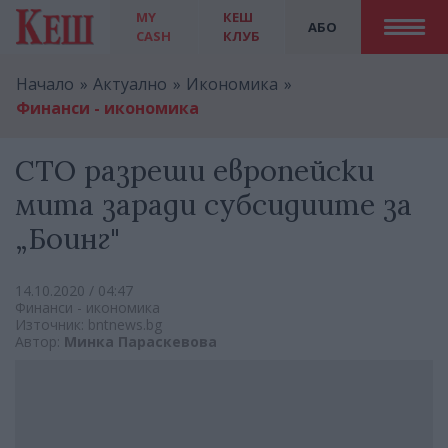
MY
КЕШ
АБО
CASH
КЛУБ
Начало
Актуално
Икономика
Финанси - икономика
СТО разреши европейски
мита заради субсидиите за
„Боинг"
14.10.2020 / 04:47
Финанси - икономика
Източник: bntnews.bg
Автор:
Минка Параскевова