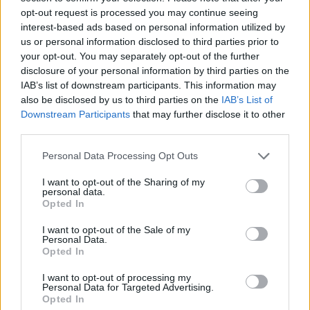
opt-out request is processed you may continue seeing
interest-based ads based on personal information utilized by
us or personal information disclosed to third parties prior to
your opt-out. You may separately opt-out of the further
disclosure of your personal information by third parties on the
IAB’s list of downstream participants. This information may
also be disclosed by us to third parties on the
IAB’s List of
Downstream Participants
that may further disclose it to other
third parties.
Personal Data Processing Opt Outs
Спадането на Дунав принуди Румъния
I want to opt-out of the Sharing of my
да възобнови работата на въглищна
personal data.
електроцентрала
Opted In
06.08.2026 / 15:30
I want to opt-out of the Sale of my
Personal Data.
Opted In
I want to opt-out of processing my
Personal Data for Targeted Advertising.
Opted In