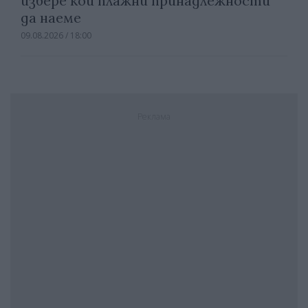
избере кои плажни принадлежности
да наеме
09.08.2026 / 18:00
Реклама