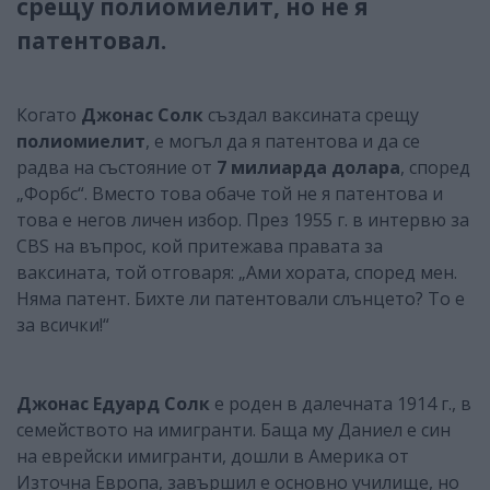
срещу полиомиелит, но не я
патентовал.
Когато
Джонас Солк
създал ваксината срещу
полиомиелит
, е могъл да я патентова и да се
радва на състояние от
7 милиарда долара
, според
„Форбс“. Вместо това обаче той не я патентова и
това е негов личен избор. През 1955 г. в интервю за
CBS на въпрос, кой притежава правата за
ваксината, той отговаря: „Ами хората, според мен.
Няма патент. Бихте ли патентовали слънцето? То е
за всички!“
Джонас Едуард Солк
е роден в далечната 1914 г., в
семейството на имигранти. Баща му Даниел е син
на еврейски имигранти, дошли в Америка от
Източна Европа, завършил е основно училище, но