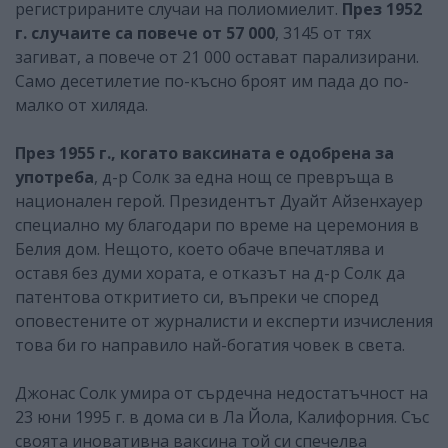
регистрираните случаи на полиомиелит.
През 1952
г. случаите са повече от 57 000
, 3145 от тях
загиват, а повече от 21 000 остават парализирани.
Само десетилетие по-късно броят им пада до по-
малко от хиляда.
През 1955 г., когато ваксината е одобрена за
употреба
, д-р Солк за една нощ се превръща в
национален герой. Президентът Дуайт Айзенхауер
специално му благодари по време на церемония в
Белия дом. Нещото, което обаче впечатлява и
оставя без думи хората, е отказът на д-р Солк да
патентова откритието си, въпреки че според
оповестените от журналисти и експерти изчисления
това би го направило най-богатия човек в света.
Джонас Солк умира от сърдечна недостатъчност на
23 юни 1995 г. в дома си в Ла Йола, Калифорния. Със
своята иновативна ваксина той си спечелва