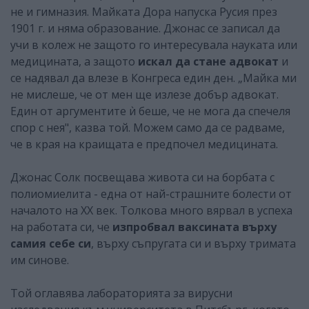
не и гимназия. Майката Дора напуска Русия през
1901 г. и няма образование. Джонас се записал да
учи в колеж не защото го интересувала науката или
медицината, а защото
искал да стане адвокат
и
се надявал да влезе в Конгреса един ден. „Майка ми
не мислеше, че от мен ще излезе добър адвокат.
Един от аргументите ѝ беше, че не мога да спечеля
спор с нея", казва той. Можем само да се радваме,
че в края на краищата е предпочел медицината.
Джонас Солк посвещава живота си на борбата с
полиомиелита - една от най-страшните болести от
началото на ХХ век. Толкова много вярвал в успеха
на работата си, че
изпробвал ваксината върху
самия себе си
, върху съпругата си и върху тримата
им синове.
Той оглавява лабораторията за вирусни