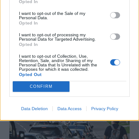
Opted In
I want to opt-out of the Sale of my
Personal Data.
Opted In
I want to opt-out of processing my
Personal Data for Targeted Advertising.
Opted In
Белият дом спира проекти за
възобновяема енергия в САЩ
I want to opt-out of Collection, Use,
Retention, Sale, and/or Sharing of my
07.08.2026 / 18:00
Personal Data that Is Unrelated with the
Purposes for which it was collected.
Opted Out
CONFIRM
Data Deletion
Data Access
Privacy Policy