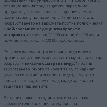
изследвания към университета в Питсбърг, когато
от Националния фонд за детски паралич му
предлагат да финансират изследванията му за
ваксина срещу полиомиелита. Година по-късно
разработването на ваксината против полиомиелит
е
най-големият медицински проект в
историята
, включващ 20 000 лекари, 64 000 души
помощен персонал и 220 000 доброволци.
Солк разграничава три различни вида вируса,
причиняващи полиомиелит, което му позволява да
разработи
ваксина с „мъртъв вирус"
против
заболяването. Много от колегите му го наричат
„кухненски химик" и оспорват подхода му, като
смятат, че методът му няма да даде адекватна
защита на пациентите.
В първите няколко години ваксината оказва
забележително влияние върху броя на