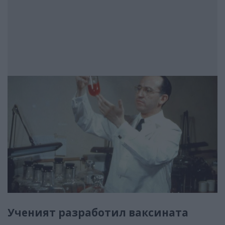
Ученият разработил ваксината