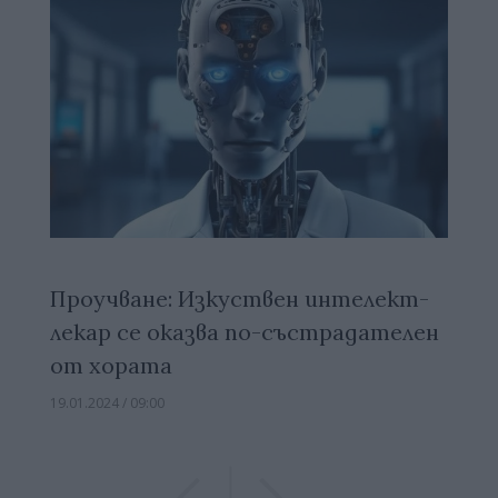
Проучване: Изкуствен интелект-
лекар се оказва по-състрадателен
от хората
19.01.2024 / 09:00
Previous
Previous