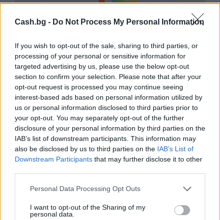
Cash.bg -
Do Not Process My Personal Information
If you wish to opt-out of the sale, sharing to third parties, or
processing of your personal or sensitive information for
targeted advertising by us, please use the below opt-out
section to confirm your selection. Please note that after your
opt-out request is processed you may continue seeing
interest-based ads based on personal information utilized by
us or personal information disclosed to third parties prior to
Природен газ от Кипър ще потече към
your opt-out. You may separately opt-out of the further
Европа през 2028 година
disclosure of your personal information by third parties on the
IAB’s list of downstream participants. This information may
09.08.2026 / 17:30
also be disclosed by us to third parties on the
IAB’s List of
Downstream Participants
that may further disclose it to other
third parties.
Personal Data Processing Opt Outs
I want to opt-out of the Sharing of my
personal data.