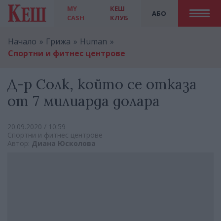
MY
КЕШ
АБО
CASH
КЛУБ
Начало
Грижа
Human
Спортни и фитнес центрове
Д-р Солк, който се отказа
от 7 милиарда долара
20.09.2020 / 10:59
Спортни и фитнес центрове
Автор:
Диана Юсколова