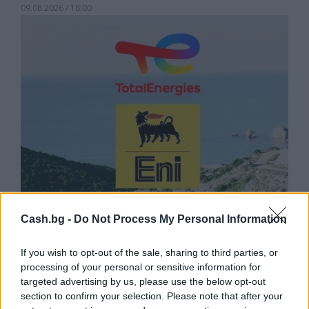
09.08.2026 / 18:00
Cash.bg -
Do Not Process My Personal Information
Природен газ от Кипър ще потече към
Европа през 2028 година
If you wish to opt-out of the sale, sharing to third parties, or
09.08.2026 / 17:30
processing of your personal or sensitive information for
targeted advertising by us, please use the below opt-out
section to confirm your selection. Please note that after your