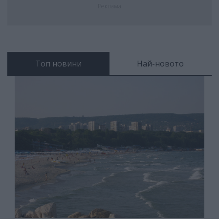
Реклама
Топ новини
Най-новото