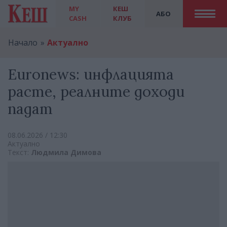
MY
КЕШ
АБО
CASH
КЛУБ
Начало
Актуално
Euronews: инфлацията
расте, реалните доходи
падат
08.06.2026 / 12:30
Актуално
Текст:
Людмила Димова