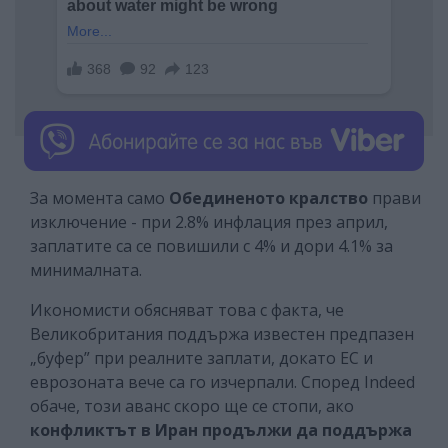
За момента само
Обединеното кралство
прави
изключение - при 2.8% инфлация през април,
заплатите са се повишили с 4% и дори 4.1% за
минималната.
Икономисти обясняват това с факта, че
Великобритания поддържа известен предпазен
„буфер” при реалните заплати, докато ЕС и
еврозоната вече са го изчерпали. Според Indeed
обаче, този аванс скоро ще се стопи, ако
конфликтът в Иран продължи да поддържа