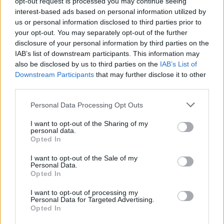
opt-out request is processed you may continue seeing
interest-based ads based on personal information utilized by
us or personal information disclosed to third parties prior to
your opt-out. You may separately opt-out of the further
disclosure of your personal information by third parties on the
IAB’s list of downstream participants. This information may
also be disclosed by us to third parties on the
IAB’s List of
Downstream Participants
that may further disclose it to other
third parties.
Personal Data Processing Opt Outs
Белият дом спира проекти за
I want to opt-out of the Sharing of my
personal data.
възобновяема енергия в САЩ
Opted In
07.08.2026 / 18:00
I want to opt-out of the Sale of my
Personal Data.
Opted In
I want to opt-out of processing my
Personal Data for Targeted Advertising.
Opted In