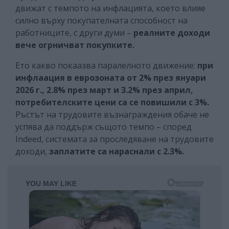
движат с темпото на инфлацията, което влияе
силно върху покупателната способност на
работниците, с други думи –
реалните доходи
вече огрничват покупките.
Ето какво покаазва паралелното движение:
при
инфлаация в еврозоната от 2% през януари
2026 г., 2.8% през март и 3.2% през април,
потребителските цени са се повишили с 3%.
Ръстът на трудовите възнаграждения обаче не
успява да поддърж същото темпо – според
Indeed, системата за проследяване на трудовите
доходи,
заплатите са нараснали с 2.3%.