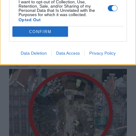
I want to opt-out of Collection, Use,
Retention, Sale, and/or Sharing of my
Personal Data that Is Unrelated with the
Purposes for which it was collected.
Opted Out
CONFIRM
Русия започна да внася петролни
Data Deletion
Data Access
Privacy Policy
продукти от Южна Корея.
07.08.2026 / 17:05