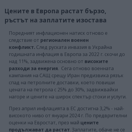
Цените в Европа растат бързо,
ръстът на заплатите изостава
Поредният инфлационен натиск отново е
следствие от
регионален военен
конфликт.
След руската инвазия в Украйна
годишната инфлация в Европа за 2022 г. скочи до
над 11%, задвижена основно от
високите
разходи за енергия
. Сега отново военната
кампания на САЩ срещу Иран предизвика рязък
спад на петролните доставки, което повиши
цената на петрола с 25% до 30%, задвижвайки
нагоре и цените на широк спектър стоки и услуги.
През април инфлацията в ЕС достигна 3,2% - най-
високото ниво от януари 2024 г. По предврителни
оценки на Евростат, през май
цените
продължават да растат
. Заплатите, обаче не се