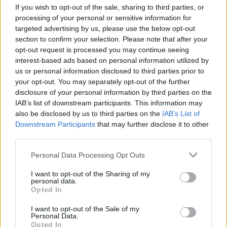
If you wish to opt-out of the sale, sharing to third parties, or
processing of your personal or sensitive information for
Изкуствен интелект за първи път
targeted advertising by us, please use the below opt-out
създаде нови жизнеспособни вируси
section to confirm your selection. Please note that after your
07.08.2026 / 15:30
opt-out request is processed you may continue seeing
interest-based ads based on personal information utilized by
us or personal information disclosed to third parties prior to
your opt-out. You may separately opt-out of the further
disclosure of your personal information by third parties on the
IAB’s list of downstream participants. This information may
also be disclosed by us to third parties on the
IAB’s List of
Downstream Participants
that may further disclose it to other
third parties.
Personal Data Processing Opt Outs
I want to opt-out of the Sharing of my
personal data.
Opted In
Астронавти на NASA излязоха в
I want to opt-out of the Sale of my
Personal Data.
открития космос
Opted In