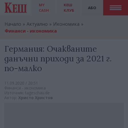
MY
КЕШ
АБО
CASH
КЛУБ
Начало
Актуално
Икономика
Финанси - икономика
Германия: Очакваните
данъчни приходи за 2021 г.
по-малко
11.09.2020 / 20:51
Финанси - икономика
Източник: tageschau.de
Автор:
Христо Христов