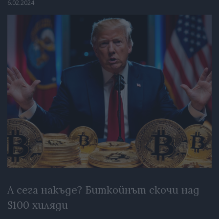
6.02.2024
А сега накъде? Биткойнът скочи над
$100 хиляди