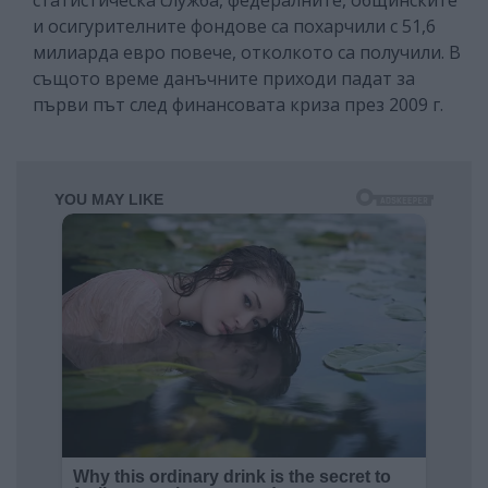
и осигурителните фондове са похарчили с 51,6
милиарда евро повече, отколкото са получили. В
същото време данъчните приходи падат за
първи път след финансовата криза през 2009 г.