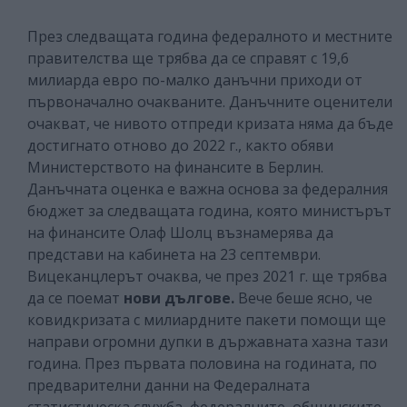
През следващата година федералното и местните
правителства ще трябва да се справят с 19,6
милиарда евро по-малко данъчни приходи от
първоначално очакваните. Данъчните оценители
очакват, че нивото отпреди кризата няма да бъде
достигнато отново до 2022 г., както обяви
Министерството на финансите в Берлин.
Данъчната оценка е важна основа за федералния
бюджет за следващата година, която министърът
на финансите Олаф Шолц възнамерява да
представи на кабинета на 23 септември.
Вицеканцлерът очаква, че през 2021 г. ще трябва
да се поемат
нови дългове.
Вече беше ясно, че
ковидкризата с милиардните пакети помощи ще
направи огромни дупки в държавната хазна тази
година. През първата половина на годината, по
предварителни данни на Федералната
статистическа служба, федералните, общинските