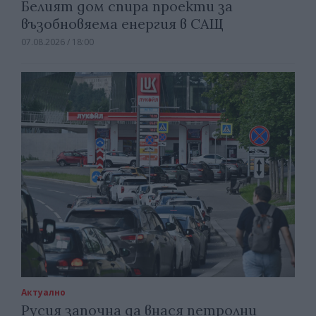
Белият дом спира проекти за
възобновяема енергия в САЩ
07.08.2026 / 18:00
Актуално
Русия започна да внася петролни