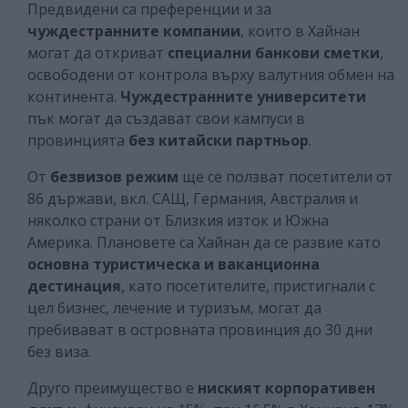
Предвидени са преференции и за
чуждестранните компании
, които в Хайнан
могат да откриват
специални банкови сметки
,
освободени от контрола върху валутния обмен на
континента.
Чуждестранните университети
пък могат да създават свои кампуси в
провинцията
без китайски партньор
.
От
безвизов режим
ще се ползват посетители от
86 държави, вкл. САЩ, Германия, Австралия и
няколко страни от Близкия изток и Южна
Америка. Плановете са Хайнан да се развие като
основна туристическа и ваканционна
дестинация
, като посетителите, пристигнали с
цел бизнес, лечение и туризъм, могат да
пребивават в островната провинция до 30 дни
без виза.
Друго преимущество е
ниският корпоративен