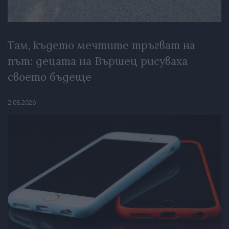
Там, където мечтите тръгват на
път: децата на Вършец рисуваха
своето бъдеще
2.08.2026