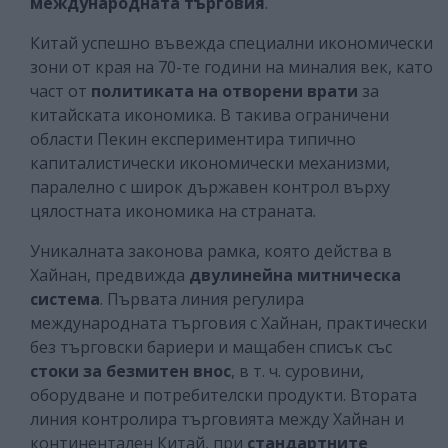
международната търговия
.
Китай успешно въвежда специални икономически
зони от края на 70-те години на миналия век, като
част от
политиката на отворени врати
за
китайската икономика. В такива ограничени
области Пекин експериментира типично
капиталистически икономически механизми,
паралелно с широк държавен контрол върху
цялостната икономика на страната.
Уникалната законова рамка, която действа в
Хайнан, предвижда
двулинейна митническа
система
. Първата линия регулира
международната търговия с Хайнан, практически
без търговски бариери и мащабен списък със
стоки за
безмитен внос
, в т. ч. суровини,
оборудване и потребителски продукти. Втората
линия контролира търговията между Хайнан и
континентален Китай, при
стандартните