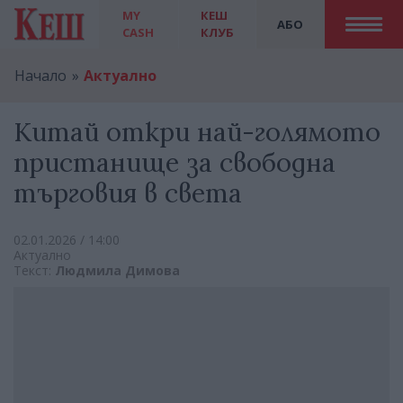
MY
КЕШ
АБО
CASH
КЛУБ
Начало
Актуално
Китай откри най-голямото
пристанище за свободна
търговия в света
02.01.2026 / 14:00
Актуално
Текст:
Людмила Димова