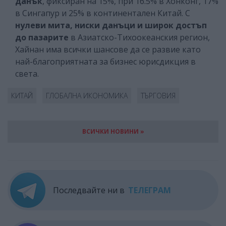
данък
, фиксиран на 15%, при 16.5% в Хонконг, 17%
в Сингапур и 25% в континентален Китай. С
нулеви мита, ниски данъци и широк достъп
до пазарите
в Азиатско-Тихоокеанския регион,
Хайнан има всички шансове да се развие като
най-благоприятната за бизнес юрисдикция в
света.
КИТАЙ
ГЛОБАЛНА ИКОНОМИКА
ТЪРГОВИЯ
ВСИЧКИ НОВИНИ »
Последвайте ни в
ТЕЛЕГРАМ