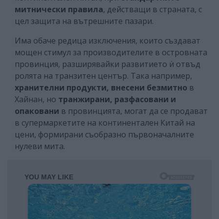
митнически правила
, действащи в страната, с
цел защита на вътрешните пазари.
Има обаче редица изключения, които създават
мощен стимул за производителите в островната
провинция, разширявайки развитието ѝ отвъд
ролята на транзитен център. Така например,
хранителни продукти, внесени безмитно
в
Хайнан, но
транжирани, разфасовани и
опаковани
в провинцията, могат да се продават
в супермаркетите на континентален Китай на
цени, формирани съобразно първоначалните
нулеви мита.