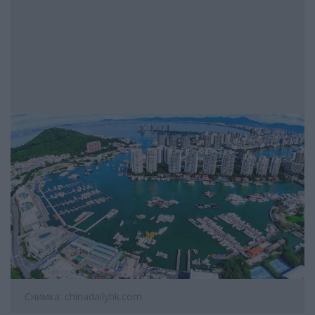
Снимка: chinadailyhk.com