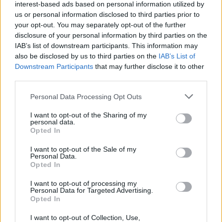
interest-based ads based on personal information utilized by
us or personal information disclosed to third parties prior to
your opt-out. You may separately opt-out of the further
disclosure of your personal information by third parties on the
IAB’s list of downstream participants. This information may
also be disclosed by us to third parties on the
IAB’s List of
Downstream Participants
that may further disclose it to other
third parties.
Personal Data Processing Opt Outs
I want to opt-out of the Sharing of my
personal data.
Древен храм на почти 900 години
Opted In
откриха под кафене за сладолед в
I want to opt-out of the Sale of my
Полша
Personal Data.
Opted In
07.08.2026 / 16:00
I want to opt-out of processing my
Personal Data for Targeted Advertising.
Opted In
I want to opt-out of Collection, Use,