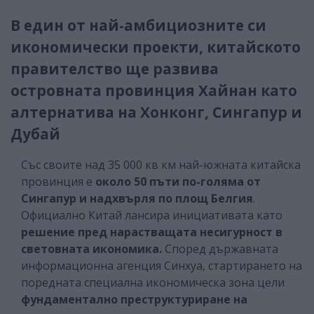
В един от най-амбициозните си
икономически проекти, китайското
правителство ще развива
островната провинция Хайнан като
алтернатива на Хонконг, Сингапур и
Дубай
Със своите над 35 000 кв км най-южната китайска
провинция е
около 50 пъти по-голяма от
Сингапур и надхвърля по площ Белгия
.
Официално Китай лансира инициативата като
решение пред нарастващата несигурност в
световната икономика.
Според държавната
информационна агенция Синхуа, стартирането на
поредната специална икономическа зона цели
фундаментално преструктуриране на