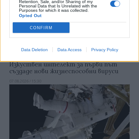
Retention, Sale, and/or Sharing of my
Personal Data that Is Unrelated with the
Purposes for which it was collected.
Opted Out
CONFIRM
Data Deletion
Data Access
Privacy Policy
Изкуствен интелект за първи път
създаде нови жизнеспособни вируси
07.08.2026 / 15:30