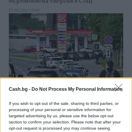
възобновяема енергия в САЩ
07.08.2026 / 18:00
Cash.bg -
Do Not Process My Personal Information
Русия започна да внася петролни
If you wish to opt-out of the sale, sharing to third parties, or
продукти от Южна Корея.
processing of your personal or sensitive information for
targeted advertising by us, please use the below opt-out
07.08.2026 / 17:05
section to confirm your selection. Please note that after your
opt-out request is processed you may continue seeing