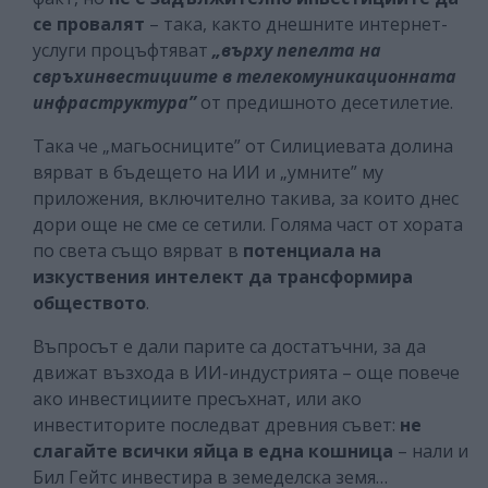
се провалят
– така, както днешните интернет-
услуги процъфтяват
„върху пепелта на
свръхинвестициите в телекомуникационната
инфраструктура”
от предишното десетилетие.
Така че „магьосниците” от Силициевата долина
вярват в бъдещето на ИИ и „умните” му
приложения, включително такива, за които днес
дори още не сме се сетили. Голяма част от хората
по света също вярват в
потенциала на
изкуствения интелект да трансформира
обществото
.
Въпросът е дали парите са достатъчни, за да
движат възхода в ИИ-индустрията – още повече
ако инвестициите пресъхнат, или ако
инвеститорите последват древния съвет:
не
слагайте всички яйца в една кошница
– нали и
Бил Гейтс инвестира в земеделска земя…