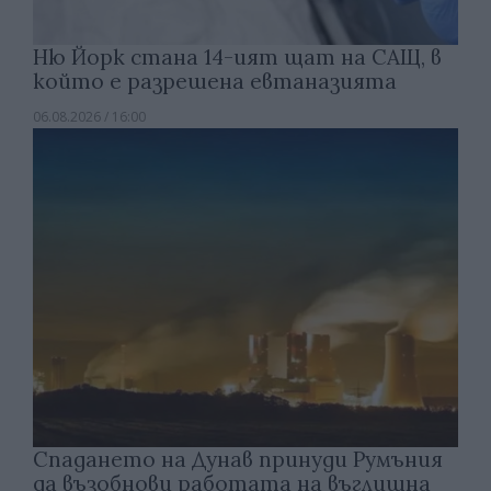
Ню Йорк стана 14-ият щат на САЩ, в
който е разрешена евтаназията
06.08.2026 / 16:00
Спадането на Дунав принуди Румъния
да възобнови работата на въглищна