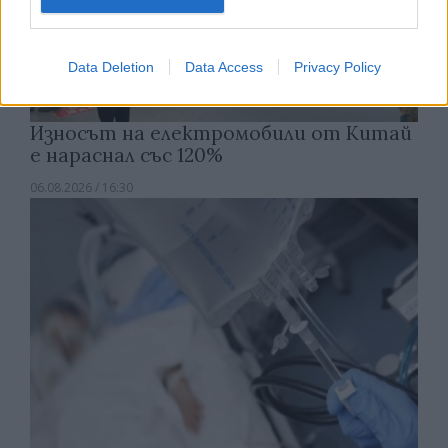
Data Deletion
Data Access
Privacy Policy
Износът на електромобили от Китай
е нараснал със 120%
06.08.2026 / 16:30