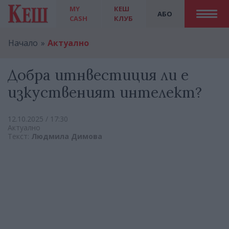
MY
КЕШ
АБО
CASH
КЛУБ
Начало
Актуално
Добра итнвестиция ли е
изкуственият интелект?
12.10.2025 / 17:30
Актуално
Текст:
Людмила Димова