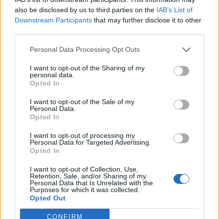
also be disclosed by us to third parties on the
IAB’s List of
Downstream Participants
that may further disclose it to other
third parties.
Personal Data Processing Opt Outs
I want to opt-out of the Sharing of my
personal data.
Opted In
Френска инвестиция активира
I want to opt-out of the Sale of my
изграждането на интерконектора
Personal Data.
между Гърция и Кипър
Opted In
06.08.2026 / 17:06
I want to opt-out of processing my
Personal Data for Targeted Advertising.
Opted In
I want to opt-out of Collection, Use,
Retention, Sale, and/or Sharing of my
Personal Data that Is Unrelated with the
Purposes for which it was collected.
Opted Out
CONFIRM