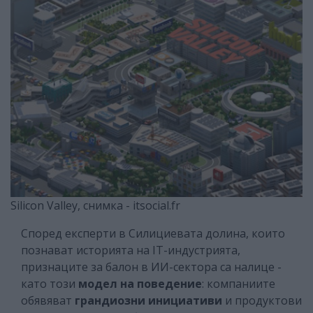
Silicon Valley, снимка - itsocial.fr
Според експерти в Силициевата долина, които
познават историята на IT-индустрията,
признаците за балон в ИИ-сектора са налице -
като този
модел на поведение
: компаниите
обявяват
грандиозни инициативи
и продуктови