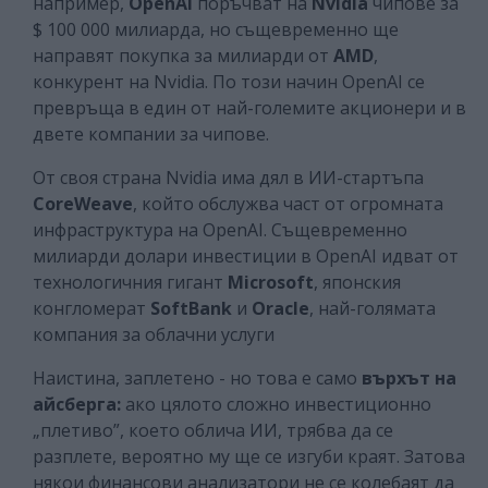
например,
OpenAI
поръчват на
Nvidia
чипове за
$ 100 000 милиарда, но същевременно ще
направят покупка за милиарди от
AMD
,
конкурент на Nvidia. По този начин OpenAI се
превръща в един от най-големите акционери и в
двете компании за чипове.
От своя страна Nvidia има дял в ИИ-стартъпа
CoreWeave
, който обслужва част от огромната
инфраструктура на OpenAI. Същевременно
милиарди долари инвестиции в OpenAI идват от
технологичния гигант
Microsoft
, японския
конгломерат
SoftBank
и
Oracle
, най-голямата
компания за облачни услуги
Наистина, заплетено - но това е само
върхът на
айсберга:
ако цялото сложно инвестиционно
„плетиво”, което облича ИИ, трябва да се
разплете, вероятно му ще се изгуби краят. Затова
някои финансови анализатори не се колебаят да