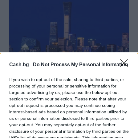
Cash.bg -
Do Not Process My Personal Information
If you wish to opt-out of the sale, sharing to third parties, or
Пекин е обявен за Световна столица
processing of your personal or sensitive information for
на архитектурата за 2029 г.
targeted advertising by us, please use the below opt-out
section to confirm your selection. Please note that after your
06.08.2026 / 17:30
opt-out request is processed you may continue seeing
interest-based ads based on personal information utilized by
us or personal information disclosed to third parties prior to
your opt-out. You may separately opt-out of the further
disclosure of your personal information by third parties on the
IAB’s list of downstream participants. This information may