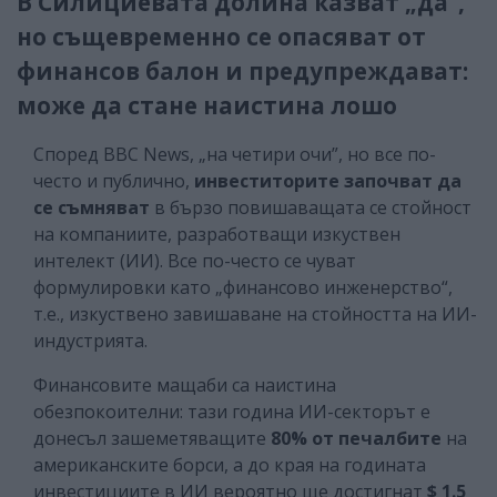
В Силициевата долина казват „да”,
но същевременно се опасяват от
финансов балон и предупреждават:
може да стане наистина лошо
Според ВВС News, „на четири очи”, но все по-
често и публично,
инвеститорите започват да
се съмняват
в бързо повишаващата се стойност
на компаниите, разработващи изкуствен
интелект (ИИ). Все по-често се чуват
формулировки като „финансово инженерство“,
т.е., изкуствено завишаване на стойността на ИИ-
индустрията.
Финансовите мащаби са наистина
обезпокоителни: тази година ИИ-секторът е
донесъл зашеметяващите
80% от печалбите
на
американските борси, а до края на годината
инвестициите в ИИ вероятно ще достигнат
$ 1.5