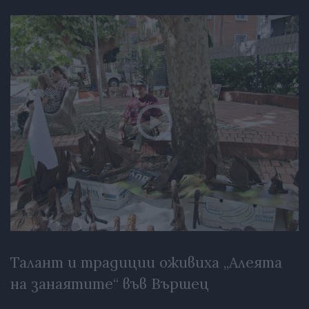
Талант и традиции оживиха „Алеята
на занаятите“ във Вършец