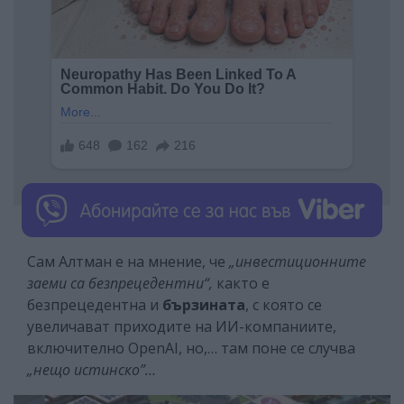
Сам Алтман е на мнение, че
„инвестиционните
заеми са безпрецедентни“,
както е
безпрецедентна и
бързината
, с която се
увеличават приходите на ИИ-компаниите,
включително OpenAI, но,… там поне се случва
„нещо истинско”…