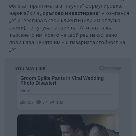
облекат практиката в „научна” формулировка,
наричайки я
„кръгово инвестиране
” – компания
„А” инвестира в свои клиенти (или им отпуска
заеми), те купуват акции на „А” и разпалват
търсенето им, което на свой ред изкуствено
повишава цената им – и пазарната стойност на
„А”.