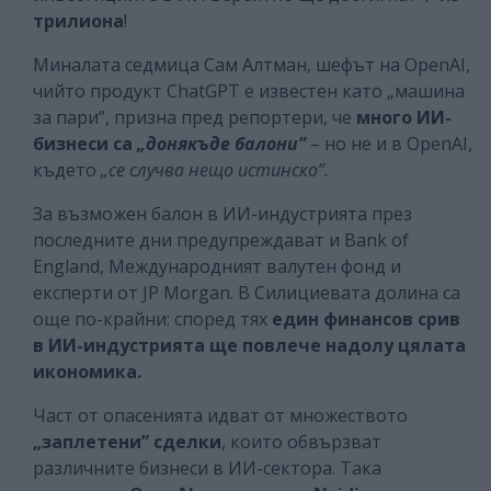
трилиона
!
Миналата седмица Сам Алтман, шефът на OpenAI,
чийто продукт ChatGPT е известен като „машина
за пари”, призна пред репортери, че
много ИИ-
бизнеси са
„донякъде балони”
– но не и в OpenAI,
където
„се случва нещо истинско”.
За възможен балон в ИИ-индустрията през
последните дни предупреждават и Bank of
England, Международният валутен фонд и
експерти от JP Morgan. В Силициевата долина са
още по-крайни: според тях
един финансов срив
в ИИ-индустрията ще повлече надолу цялата
икономика.
Част от опасенията идват от множеството
„заплетени” сделки
, които обвързват
различните бизнеси в ИИ-сектора. Така