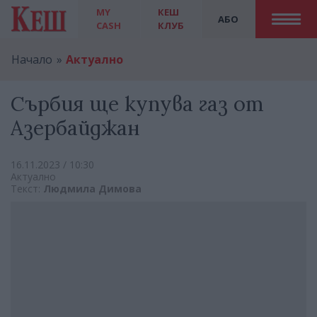
MY
КЕШ
АБО
CASH
КЛУБ
Начало
Актуално
Сърбия ще купува газ от
Азербайджан
16.11.2023 / 10:30
Актуално
Текст:
Людмила Димова