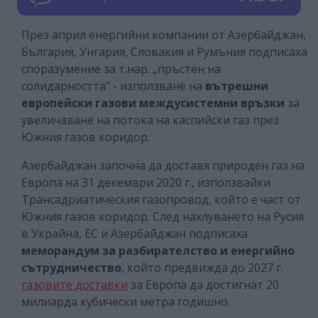
През април енергийни компании от Азербайджан,
България, Унгария, Словакия и Румъния подписаха
споразумение за т.нар. „пръстен на
солидарността” - използване на
вътрешни
европейски газови междусистемни връзки
за
увеличаване на потока на каспийски газ през
Южния газов коридор.
Азербайджан започна да доставя природен газ на
Европа на 31 декември 2020 г., използвайки
Трансадриатическия газопровод, който е част от
Южния газов коридор. След нахлуването на Русия
в Украйна, ЕС и Азербайджан подписаха
меморандум за разбирателство и енергийно
сътрудничество
, който предвижда до 2027 г.
газовите доставки
за Европа да достигнат 20
милиарда кубически метра годишно.