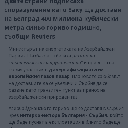
Двете страни подписаха
споразумение като Баку ще доставя
на Белград 400 милиона кубически
метра синьо гориво годишно,
съобщи Reuters
Министърът на енергетиката на Азербайджан
Парвиз Шахбазов отбеляза
„важното
стратегическо сътрудничество”
и приветства
новия участник в
диверсификацията на
европейския газов пазар
. Плановете са обемът
на доставките да се увеличи и Сърбия да се
развие като транзитен пункт за пренос на
азербайджански природен газ.
Азербайджанското гориво ще се доставя в Сърбия
чрез
интерконектора България - Сърбия,
който
ще бъде пуснат в експлоатация в близко бъдеще.