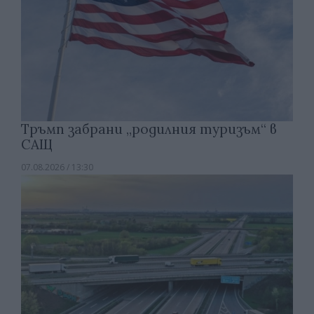
Тръмп забрани „родилния туризъм“ в
САЩ
07.08.2026 / 13:30