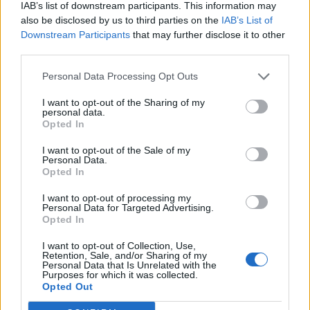
IAB’s list of downstream participants. This information may
also be disclosed by us to third parties on the
IAB’s List of
Изкуствен интелект за първи път
Downstream Participants
that may further disclose it to other
създаде нови жизнеспособни вируси
third parties.
07.08.2026 / 15:30
Personal Data Processing Opt Outs
I want to opt-out of the Sharing of my
personal data.
Opted In
I want to opt-out of the Sale of my
Personal Data.
Opted In
I want to opt-out of processing my
Personal Data for Targeted Advertising.
Opted In
I want to opt-out of Collection, Use,
Retention, Sale, and/or Sharing of my
Personal Data that Is Unrelated with the
Purposes for which it was collected.
Астронавти на NASA излязоха в
Opted Out
открития космос