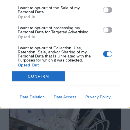
I want to opt-out of the Sale of my
Personal Data.
Opted In
I want to opt-out of processing my
Изкуствен интелект за първи път
Personal Data for Targeted Advertising.
създаде нови жизнеспособни вируси
Opted In
07.08.2026 / 15:30
I want to opt-out of Collection, Use,
Retention, Sale, and/or Sharing of my
Personal Data that Is Unrelated with the
Purposes for which it was collected.
Opted Out
CONFIRM
Data Deletion
Data Access
Privacy Policy