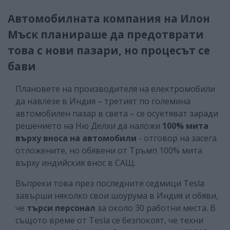
Автомобилната компания на Илон
Мъск планираше да предотврати
това с нови пазари, но процесът се
бави
Плановете на производителя на електромобили
да навлезе в Индия – третият по големина
автомобилен пазар в света – се осуетяват заради
решението на Ню Делхи да наложи
100% мита
върху вноса на автомобили
- отговор на засега
отложените, но обявени от Тръмп 100% мита
върху индийския внос в САЩ.
Въпреки това през последните седмици Tesla
завърши няколко свои шоурума в Индия и обяви,
че
търси персонал
за около 30 работни места. В
същото време от Tesla се безпокоят, че техни