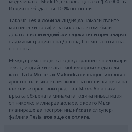
модели като Model Y, с базова цена от $ 46 000, в
Индия ще бъдат със 100% по-скъпи.
Така че
Tesla лобира
Индия да намали своите
митнически тарифи за внос на автомобили,
докато висши
индийски служители преговарят
с администрацията на Доналд Тръмп за ответна
отстъпка.
Междувременно докато двустранните преговори
текат, индийските автомобилопроизводители
като
Tata Motors и Mahindra се съпротивляват
яростно на всяка възможност за по-ниски цени на
вносните превозни средства. Може би в тази
връзка обявената миналата година инвестиция
от няколко милиарда долара, с които Мъск
планираше да построи индийската си супер-
фаблика Tesla,
все още
се отлага
.