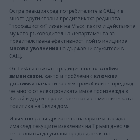
Остра реакция сред потребителите в САЩ и в
много други страни предизвикаха редицата
"профашистки" изяви на Мъск, както и действията
му като ръководител на Департамента за
правителствена ефективност, който инициира
масови уволнения
на държавни служители в
САЩ.
От Tesla изтъкват традиционно
по-слабия
зимен сезон
, както и проблеми с
ключови
доставки
на части за електромобилите, предвид
че много от електрониката им се произвежда в
Китай и други страни, засегнати от митническата
политика на Белия дом.
Известно разведряване на пазарите изглежда
има след текущите изявления на Тръмп днес, че
не се опитва да уволни председателя на