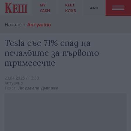
MY
КЕШ
АБО
CASH
КЛУБ
Начало
Актуално
Tesla със 71% спад на
печалбите за първото
тримесечие
23.04.2025 / 13:30
Актуално
Текст:
Людмила Димова