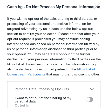
Cash.bg -
Do Not Process My Personal Information
If you wish to opt-out of the sale, sharing to third parties, or
processing of your personal or sensitive information for
targeted advertising by us, please use the below opt-out
section to confirm your selection. Please note that after your
opt-out request is processed you may continue seeing
Древен храм на почти 900 години
interest-based ads based on personal information utilized by
откриха под кафене за сладолед в
us or personal information disclosed to third parties prior to
Полша
your opt-out. You may separately opt-out of the further
07.08.2026 / 16:00
disclosure of your personal information by third parties on the
IAB’s list of downstream participants. This information may
also be disclosed by us to third parties on the
IAB’s List of
Downstream Participants
that may further disclose it to other
third parties.
Personal Data Processing Opt Outs
I want to opt-out of the Sharing of my
personal data.
Opted In