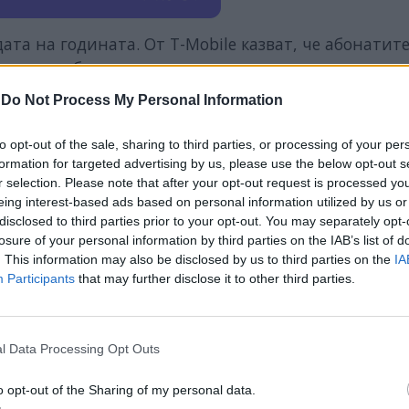
дата на годината. От T-Mobile казват, че абонатит
иците в бета теста също така ще могат да разчит
ето на услугата. На ранен етап потребителите ще 
-
Do Not Process My Personal Information
комуникация и интернетът ще се появят по-късно.
to opt-out of the sale, sharing to third parties, or processing of your per
 време на работа на услугата в лентата на състоя
formation for targeted advertising by us, please use the below opt-out s
бота с DTC потребителят трябва да притежава iPho
r selection. Please note that after your opt-out request is processed y
eing interest-based ads based on personal information utilized by us or
disclosed to third parties prior to your opt-out. You may separately opt-
а, че Apple тайно си е сътрудничила с компаният
losure of your personal information by third parties on the IAB’s list of
. This information may also be disclosed by us to third parties on the
IA
ата услуга чрез Starlink. Новата функция се появи
Participants
that may further disclose it to other third parties.
l Data Processing Opt Outs
o opt-out of the Sharing of my personal data.
ИЧКИ НОВИНИ »