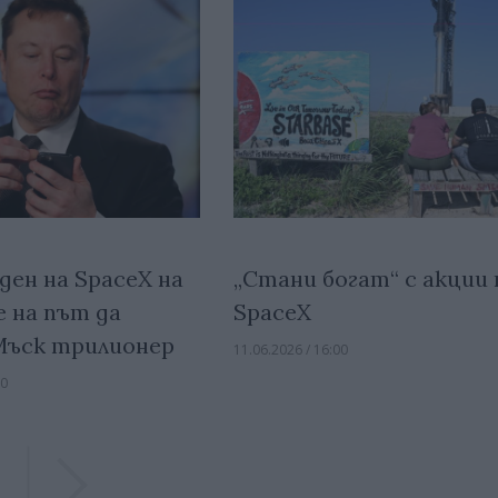
ден на SpaceX на
„Стани богат“ с акции 
е на път да
SpaceX
Мъск трилионер
11.06.2026 / 16:00
00
Previous
Previous