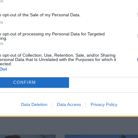
In
o opt-out of the Sale of my Personal Data.
In
М
Последвайте ни във
ВАЙ
to opt-out of processing my Personal Data for Targeted
ing.
In
o opt-out of Collection, Use, Retention, Sale, and/or Sharing
facebook
ersonal Data that Is Unrelated with the Purposes for which it
А
ВЪВ
lected.
Out
CONFIRM
тия в:
Data Deletion
Data Access
Privacy Policy