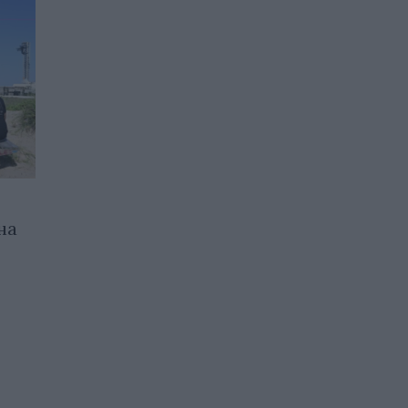
на
SpaceX спечели договор за
$ 4.16 с Космическите сили
на САЩ
31.05.2026 / 17:00