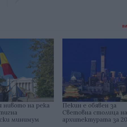
В
 нивото на река
Пекин е обявен за
стигна
Световна столица н
ски минимум
архитектурата за 20