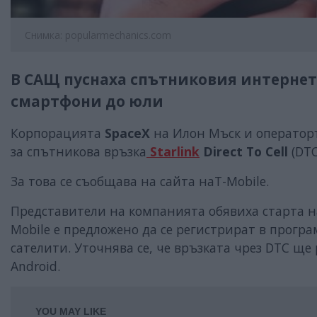
Снимка: popularmechanics.com
В САЩ пуснаха спътниковия интернет к
смартфони до юли
Корпорацията
SpaceX
на Илон Мъск и операто
за спътникова връзка
Starlink
Direct To Cell
(DTC
За това се съобщава на сайта наT-Mobile.
Представители на компанията обявиха старта на
Mobile е предложено да се регистрират в програ
сателити. Уточнява се, че връзката чрез DTC ще
Android.