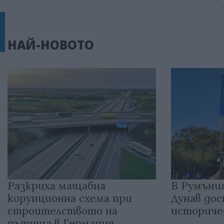
НАЙ-НОВОТО
Разкриха мащабна
В Румъния
корупционна схема при
Дунав до
строителството на
историче
пътища в Германия