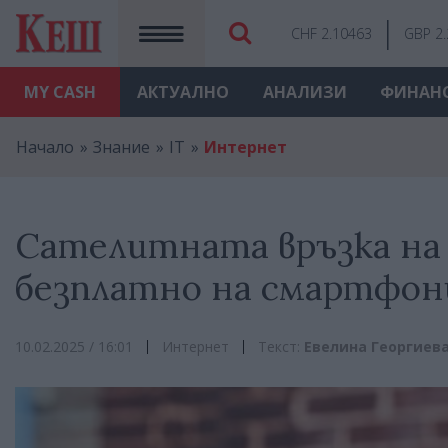
CHF 2.10463
GBP 2
MY
CASH
АКТУАЛНО
АНАЛИЗИ
ФИНАН
Начало
Знание
IT
Интернет
Сателитната връзка на 
безплатно на смартфон
10.02.2025 / 16:01
Интернет
Текст:
Евелина Георгиев