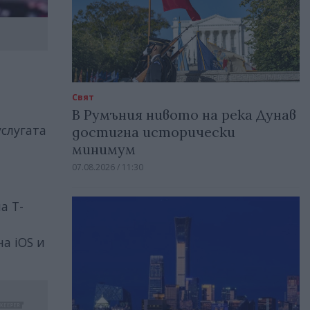
Свят
В Румъния нивото на река Дунав
слугата
достигна исторически
минимум
07.08.2026 / 11:30
а T-
а iOS и