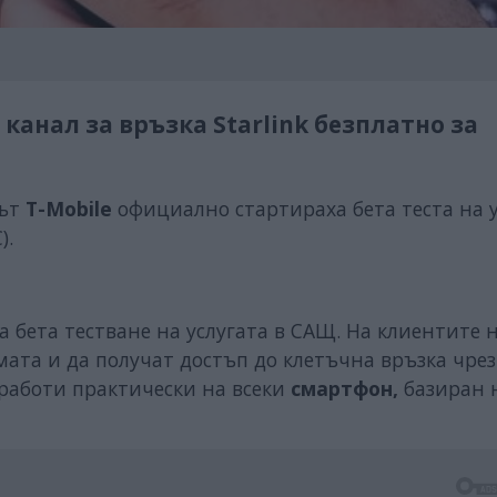
анал за връзка Starlink безплатно за
рът
T-Mobilе
официално стартираха бета теста на у
).
 бета тестване на услугата в САЩ. На клиентите н
мата и да получат достъп до клетъчна връзка чрез
 работи практически на всеки
смартфон,
базиран н