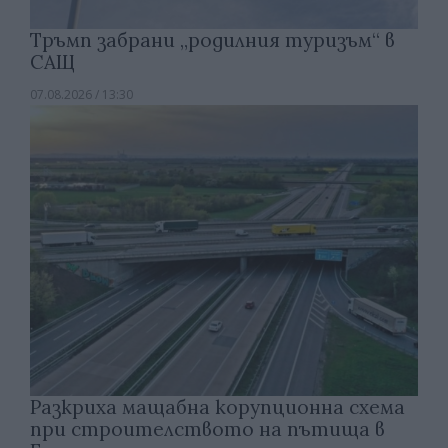
Тръмп забрани „родилния туризъм“ в
САЩ
07.08.2026 / 13:30
Разкриха мащабна корупционна схема
при строителството на пътища в