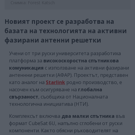
Снимка: Forest Katsch
Новият проект се разработва на
базата на технологията на активни
фазирани антенни решетки
Учени от три руски университета разработиха
платформа за
високоскоростна спътникова
комуникация
с използване на активни фазирани
антеннни решетки (АФАР). Проектът, представен
като аналог на
Starlink
родно производство, е
насочен към осигуряване на
глобална
свързаност
, съобщиха от Националната
технологична инициатива (НТИ).
Комплексът включва
два малки спътника
във
формат CubeSat 6U, напълно сглобени от руски
компоненти. Както обясни ръководителят на