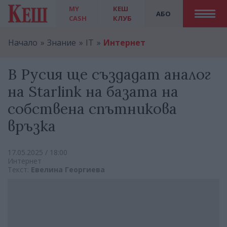
MY
КЕШ
АБО
CASH
КЛУБ
Начало
Знание
IT
Интернет
В Русия ще създадат аналог
на Starlink на базата на
собствена спътникова
връзка
17.05.2025 / 18:00
Интернет
Текст:
Евелина Георгиева