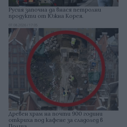
Русия започна да внася петролни
продукти от Южна Корея.
07.08.2026 / 17:05
Древен храм на почти 900 години
откриха под кафене за сладолед в
Полша