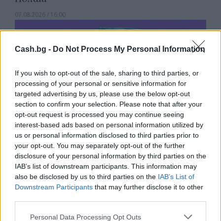
07.08.2026 / 16:00
Cash.bg -
Do Not Process My Personal Information
If you wish to opt-out of the sale, sharing to third parties, or
processing of your personal or sensitive information for
targeted advertising by us, please use the below opt-out
section to confirm your selection. Please note that after your
opt-out request is processed you may continue seeing
interest-based ads based on personal information utilized by
us or personal information disclosed to third parties prior to
your opt-out. You may separately opt-out of the further
disclosure of your personal information by third parties on the
IAB’s list of downstream participants. This information may
Изкуствен интелект за първи път
also be disclosed by us to third parties on the
IAB’s List of
създаде нови жизнеспособни вируси
Downstream Participants
that may further disclose it to other
07.08.2026 / 15:30
third parties.
Personal Data Processing Opt Outs