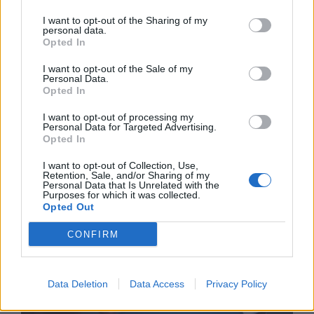
I want to opt-out of the Sharing of my
personal data.
Opted In
I want to opt-out of the Sale of my
Personal Data.
Opted In
I want to opt-out of processing my
Personal Data for Targeted Advertising.
Opted In
I want to opt-out of Collection, Use,
Retention, Sale, and/or Sharing of my
Астронавти на NASA излязоха в
Personal Data that Is Unrelated with the
Purposes for which it was collected.
открития космос
Opted Out
07.08.2026 / 15:00
CONFIRM
Data Deletion
Data Access
Privacy Policy