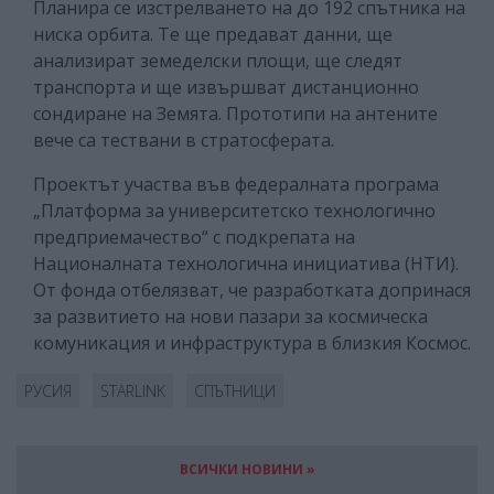
Планира се изстрелването на до 192 спътника на
ниска орбита. Те ще предават данни, ще
анализират земеделски площи, ще следят
транспорта и ще извършват дистанционно
сондиране на Земята. Прототипи на антените
вече са тествани в стратосферата.
Проектът участва във федералната програма
„Платформа за университетско технологично
предприемачество“ с подкрепата на
Националната технологична инициатива (НТИ).
От фонда отбелязват, че разработката допринася
за развитието на нови пазари за космическа
комуникация и инфраструктура в близкия Космос.
РУСИЯ
STARLINK
СПЪТНИЦИ
ВСИЧКИ НОВИНИ »