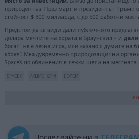
място за инвестиции
. Близо до пристанището 
природен газ. През март и президентът Тръмп 
стойност $ 300 милиарда, с до 500 работни мест
Предстои да се види дали публичното предлаган
долара мечтите на хората в Браунсвил – и
дали
богат“ не е лесна игра, или казано с думите на
ядове“.
Междувременно природозащитни органи
SpaceX по обвинения в тежки щети на местната е
SPACEX
АКЦИОНЕРИ
БОРСИ
ВС
Последвайте ни в
ТЕЛЕГРА