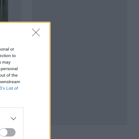
sonal or
ection to
ou may
 personal
out of the
 downstream
B’s List of