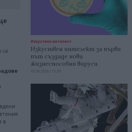
ще
Изкуствен интелект
Изкуствен интелект за първи
 са
път създаде нови
жизнеспособни вируси
радове
07.08.2026 / 15:30
а
авдени
щетения
и в