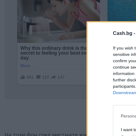
Cash.bg 
If you wish 
sensitive in
confirm you
continue se
information 
further disc
participants
Downstream 
Persona
I want t
На този фон сред местните жители, повечето съ