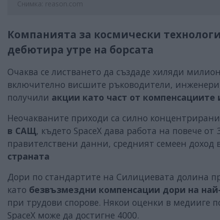
Снимка: reason.com
Компанията за космически технологи
дебютира утре на борсата
Очаква се листването да създаде хиляди милион
включително висшите ръководители, инженери, 
получили
акции като част от компенсациите
Неочакваните приходи са силно концентрирани 
в САЩ
, където SpaceX дава работа на повече от
правителствени данни, средният семеен доход в
страната
Дори по стандартите на Силициевата долина пр
като
безвъзмездни компенсации дори на най
при трудови спорове. Някои оценки в медииге 
SpaceX може да достигне 4000.