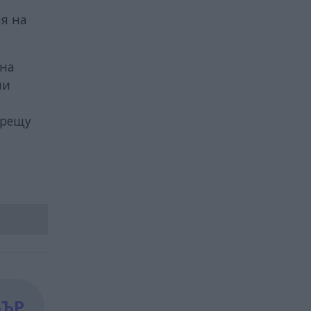
ия на
 на
ни
рещу
БЪР