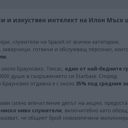
и и изкуствен интелект на Илон Мъск 
ери, служители на SpaceX от всички категории,
заварчици, готвачи и обслужващ персонал, които
 им
.
около Браунсвил, Тексас,
един от най-бедните г
 3000 души в съоръжението си Starbase. Според
 Браунсвил отдавна е с около
35% под средния з
ави силно впечатление дялът на акции, предост
-ниско ниво служители
, включитебно като обез
показват, че общият брой новоизпечени милионер