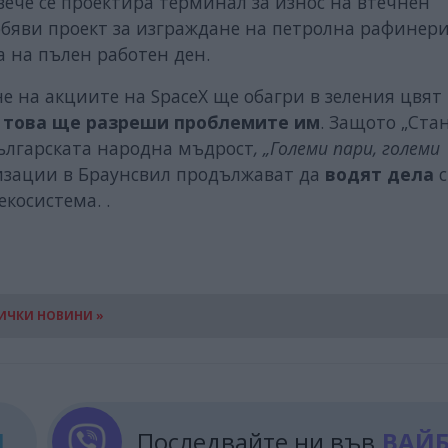
вече се проектира терминал за износ на втечнен
обяви проект за изграждане на петролна рафинер
а на пълен работен ден.
е на акциите на SpaceX ще обагри в зеления цвят
 това ще разреши проблемите им
. Защото „Ста
 българската народна мъдрост
, „Големи пари, големи
зации в Браунсвил продължават да
водят дела
с
косистема. .
ИЧКИ НОВИНИ »
М
Последвайте ни във
ВАЙ