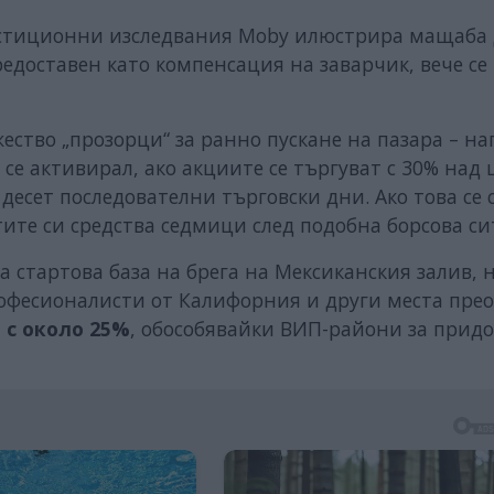
естиционни изследвания Moby илюстрира мащаба 
редоставен като компенсация на заварчик, вече се
ество „прозорци“ за ранно пускане на пазара – н
и се активирал, ако акциите се търгуват с 30% над
десет последователни търговски дни. Ако това се 
ите си средства седмици след подобна борсова си
а стартова база на брега на Мексиканския залив, 
рофесионалисти от Калифорния и други места пре
 с около 25%
, обособявайки ВИП-райони за прид