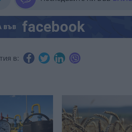
facebook
А
ВЪВ
тия в: