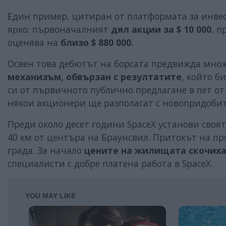
Един пример, цитиран от платформата за инв
ярко: първоначалният
дял акции за $ 10 000
, п
оценява на
близо $ 880 000.
Освен това дебютът на борсата предвижда множ
механизъм, обвързан с резултатите
, който б
си от първичното публично предлагане в пет от 
някои акционери ще разполагат с новопридобит
Преди около десет години SpaceX установи своят
40 км от центъра на Браунсвил. Притокът на п
града. За начало
цените на жилищата скочиха
специалисти с добре платена работа в SpaceX.