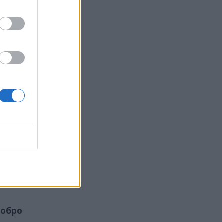
 дъжд“.
и
зно
ще
пит на
ият им
н
д те са
обро