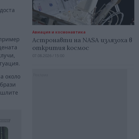
доста
Авиация и космонавтика
апример
Астронавти на NASA излязоха в
 цената
открития космос
случи,
07.08.2026 / 15:00
туация.
Реклама
на около
образи
ошлите